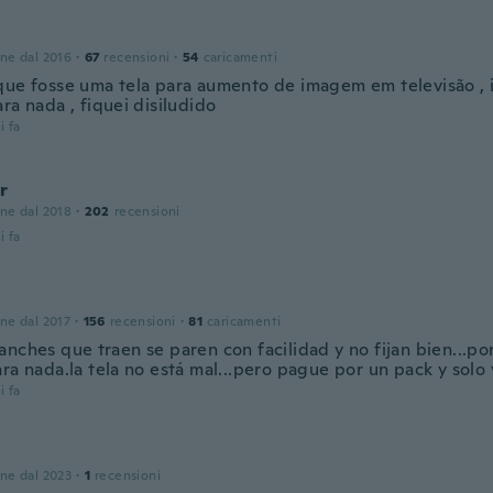
one dal 2016
·
67
recensioni
·
54
caricamenti
que fosse uma tela para aumento de imagem em televisão , 
ra nada , fiquei disiludido
i fa
r
one dal 2018
·
202
recensioni
i fa
one dal 2017
·
156
recensioni
·
81
caricamenti
nches que traen se paren con facilidad y no fijan bien...por
ra nada.la tela no está mal...pero pague por un pack y solo 
i fa
one dal 2023
·
1
recensioni