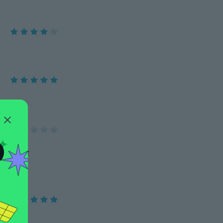
O
man nicht