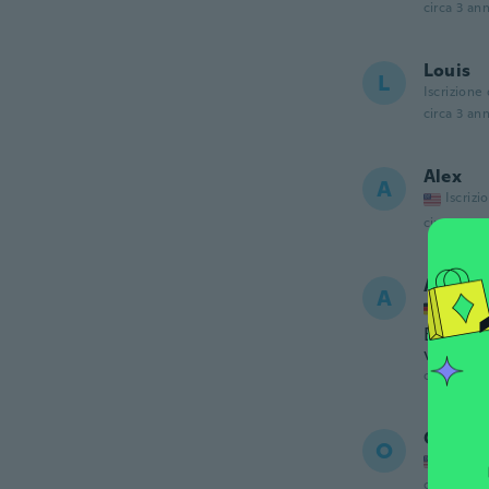
circa 3 ann
Louis
L
Iscrizione
circa 3 ann
Alex
A
Iscrizi
circa 3 ann
Axel
A
Iscrizi
Bin nich
verkauf
circa 3 ann
Ora
O
Iscrizi
circa 3 ann