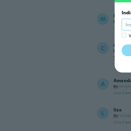
Indi
Marion
M
Iscrizi
circa 3 ann
V
charle
C
Iscrizi
To big
circa 3 ann
Amand
A
Iscrizi
circa 3 ann
liza
L
Iscrizi
circa 3 ann