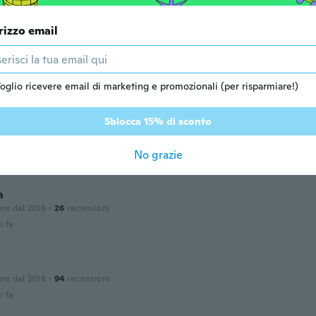
rizzo email
one dal 2022
·
1
recensioni
i fa
oglio ricevere email di marketing e promozionali (per risparmiare!)
sglover144@ymail.com
Sblocca 15% di sconto
one dal 2018
·
4
recensioni
No grazie
i fa
a
one dal 2016
·
26
recensioni
i fa
one dal 2018
·
94
recensioni
i fa