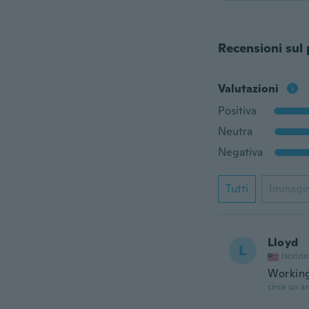
Recensioni sul
Valutazioni
Positiva
Neutra
Negativa
Tutti
Immagi
Lloyd
L
Iscrizi
Working
circa un a