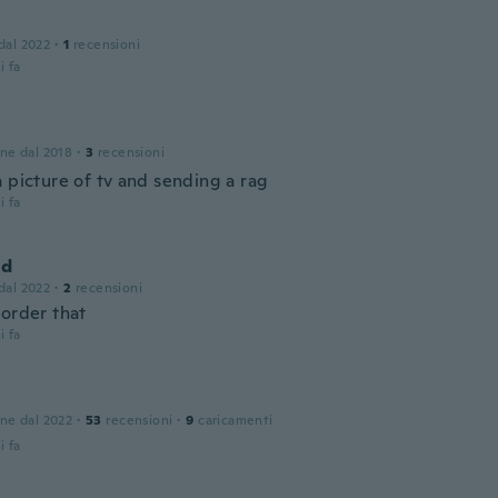
 dal 2022
·
1
recensioni
i fa
one dal 2018
·
3
recensioni
 picture of tv and sending a rag
i fa
nd
 dal 2022
·
2
recensioni
 order that
i fa
one dal 2022
·
53
recensioni
·
9
caricamenti
i fa