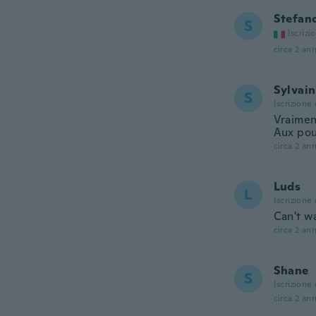
Stefan
S
Iscrizi
circa 2 ann
Sylvain
S
Iscrizione
Vraimen
Aux pou
circa 2 ann
Luds
L
Iscrizione
Can't wai
circa 2 ann
Shane
S
Iscrizione
circa 2 ann