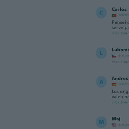
Carlos
C
Iscrizi
Pensei 
serve pa
circa 3 ann
Lubomi
L
Iscrizi
circa 3 ann
Andres
A
Iscrizi
Los enga
valen pa
circa 3 ann
Maj
M
Iscrizi