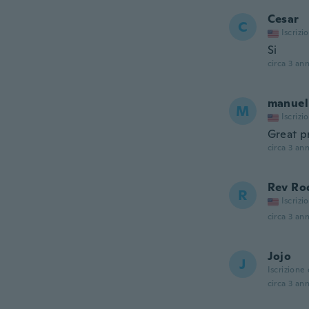
Cesar
C
Iscrizi
Si
circa 3 ann
manuel
M
Iscrizi
Great p
circa 3 ann
Rev Ro
R
Iscrizi
circa 3 ann
Jojo
J
Iscrizione
circa 3 ann