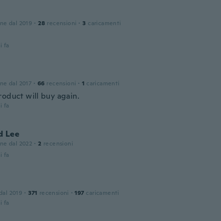
one dal 2019
·
28
recensioni
·
3
caricamenti
i fa
one dal 2017
·
66
recensioni
·
1
caricamenti
roduct will buy again.
i fa
d Lee
one dal 2022
·
2
recensioni
i fa
 dal 2019
·
371
recensioni
·
197
caricamenti
i fa