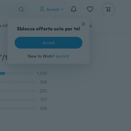
Accedi
 infanzia
Accessori per animali
Di più
Sblocca offerte solo per te!
Accedi
Schermo per proiettore portatile da 60”/70”/84”/100”/120”/150” Schermo di proiezione diagonale bianco HD 16:9 Home Theater pieghevole per la proiezione di pareti in interni ed esterni
New to Wish?
Iscriviti
1,091
388
220
107
326