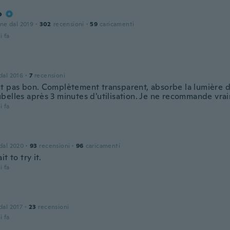
o
one dal 2019
·
302
recensioni
·
59
caricamenti
i fa
 dal 2016
·
7
recensioni
t pas bon. Complètement transparent, absorbe la lumière d
belles après 3 minutes d'utilisation. Je ne recommande vra
i fa
 dal 2020
·
93
recensioni
·
96
caricamenti
t to try it.
i fa
 dal 2017
·
23
recensioni
i fa