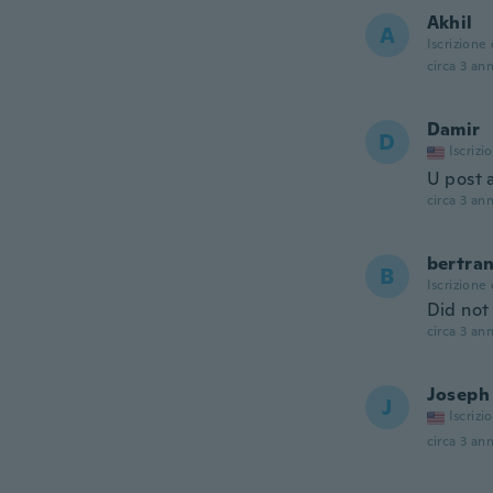
Akhil
A
Iscrizione
circa 3 ann
Damir
D
Iscrizi
U post a
circa 3 ann
bertra
B
Iscrizione
Did not
circa 3 ann
Joseph
J
Iscrizi
circa 3 ann