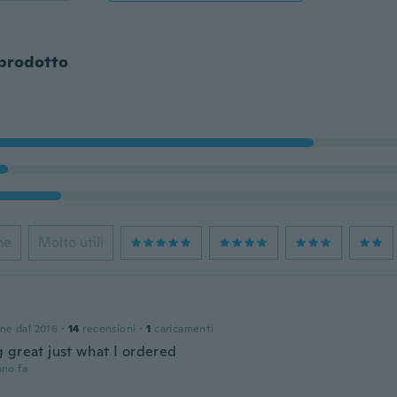
 prodotto
ne
Molto utili
one dal 2016
·
14
recensioni
·
1
caricamenti
 great just what I ordered
nno fa