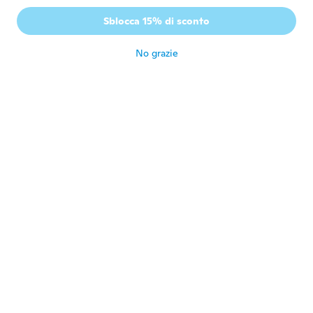
昨日、届きました 今日、早速着けています
Sblocca 15% di sconto
有難うございました またよろしくお願いし
ます
circa 4 anni fa
No grazie
Albarosa
A
Iscrizione dal 2020
·
647
recensioni
·
588
caricamenti
circa 4 anni fa
Brenda
B
Iscrizione dal 2019
·
1068
recensioni
Good quality
circa 4 anni fa
Janik
J
Iscrizione dal 2014
·
130
recensioni
·
3
caricamenti
circa 4 anni fa