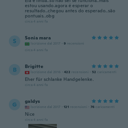
Ela é linda..só não sei se funciona..mais
estou usando.agora é esperar o
resultado..chegou antes do esperado..são
pontuais..obg
circa 4 anni fa
Sonia mara
S
Iscrizione dal 2017
·
9
recensioni
circa 4 anni fa
Brigitte
B
Iscrizione dal 2016
·
422
recensioni
·
52
caricamenti
Eher für schlanke Handgelenke.
circa 4 anni fa
galdys
G
Iscrizione dal 2017
·
121
recensioni
·
76
caricamenti
Nice
circa 4 anni fa