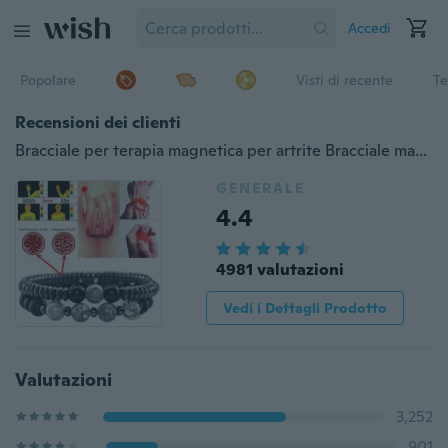
Accedi
Popolare
Visti di recente
Te
Recensioni dei clienti
Bracciale per terapia magnetica per artrite Bracciale magnetico per rigonfiamento impermeabile Bracciale per trattamento di compressione della salute per alleviare il dolore alle mani
GENERALE
4.4
4981 valutazioni
Vedi i Dettagli Prodotto
Valutazioni
3,252
901