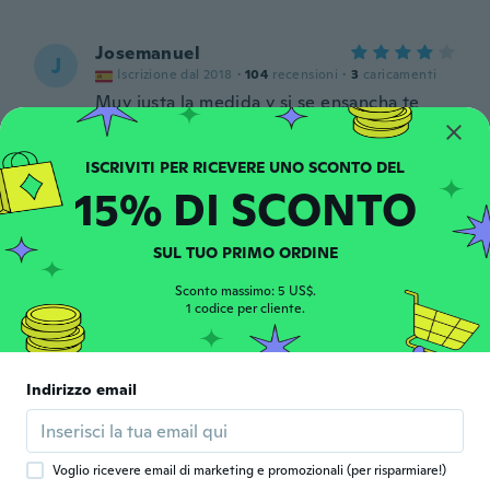
Josemanuel
J
Iscrizione dal 2018
·
104
recensioni
·
3
caricamenti
Muy justa la medida y si se ensancha te
faltan bolas mejor mandar unas cuantas
Blas para poder añadir
circa 4 anni fa
15% DI SCONTO
HIROYUKI
H
Iscrizione dal 2020
·
75
recensioni
·
9
caricamenti
SUL TUO PRIMO ORDINE
circa 4 anni fa
Sconto massimo: 5 US$.
1 codice per cliente.
Euodia
E
Iscrizione dal 2017
·
30
recensioni
·
30
caricamenti
It isn’t magnet, just strong plastic beads
Indirizzo email
circa 4 anni fa
幸喜
Voglio ricevere email di marketing e promozionali (per risparmiare!)
幸
Iscrizione dal 2020
·
139
recensioni
·
18
caricamenti