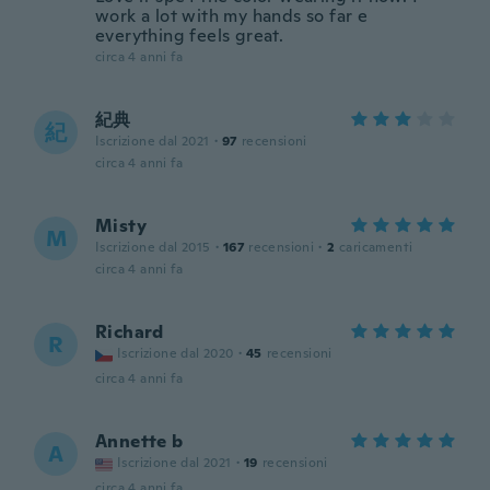
work a lot with my hands so far e
everything feels great.
circa 4 anni fa
紀典
紀
Iscrizione dal 2021
·
97
recensioni
circa 4 anni fa
Misty
M
Iscrizione dal 2015
·
167
recensioni
·
2
caricamenti
circa 4 anni fa
Richard
R
Iscrizione dal 2020
·
45
recensioni
circa 4 anni fa
Annette b
A
Iscrizione dal 2021
·
19
recensioni
circa 4 anni fa