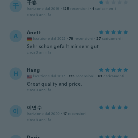
千春
千
Iscrizione dal 2019
·
125
recensioni
·
1
caricamenti
circa 3 anni fa
Anett
A
Iscrizione dal 2022
·
78
recensioni
·
27
caricamenti
Sehr schön gefällt mir sehr gut
circa 3 anni fa
Hang
H
Iscrizione dal 2017
·
173
recensioni
·
63
caricamenti
Great quality and price.
circa 3 anni fa
이연수
이
Iscrizione dal 2020
·
17
recensioni
circa 3 anni fa
Doris