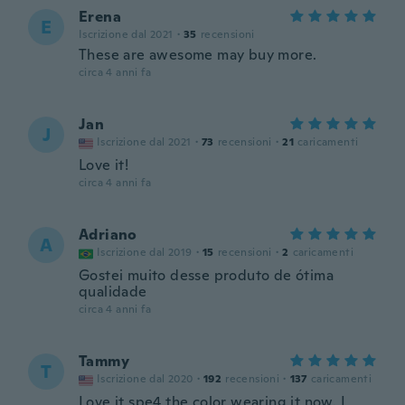
Erena
E
Iscrizione dal 2021
·
35
recensioni
These are awesome may buy more.
circa 4 anni fa
Jan
J
Iscrizione dal 2021
·
73
recensioni
·
21
caricamenti
Love it!
circa 4 anni fa
Adriano
A
Iscrizione dal 2019
·
15
recensioni
·
2
caricamenti
Gostei muito desse produto de ótima
qualidade
circa 4 anni fa
Tammy
T
Iscrizione dal 2020
·
192
recensioni
·
137
caricamenti
Love it spe4 the color wearing it now. I