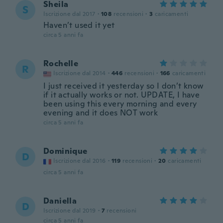
Sheila
S
Iscrizione dal 2017
·
108
recensioni
·
3
caricamenti
Haven’t used it yet
circa 5 anni fa
Rochelle
R
Iscrizione dal 2014
·
446
recensioni
·
166
caricamenti
I just received it yesterday so I don’t know
if it actually works or not. UPDATE, I have
been using this every morning and every
evening and it does NOT work
circa 5 anni fa
Dominique
D
Iscrizione dal 2016
·
119
recensioni
·
20
caricamenti
circa 5 anni fa
Daniella
D
Iscrizione dal 2019
·
7
recensioni
circa 5 anni fa