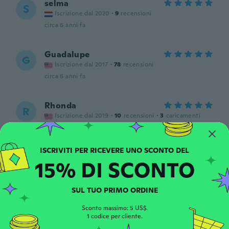
selma
S
Iscrizione dal 2020
·
9
recensioni
circa 6 anni fa
Guadalupe
G
Iscrizione dal 2017
·
78
recensioni
circa 6 anni fa
Rhonda
R
Iscrizione dal 2019
·
10
recensioni
·
3
caricamenti
circa 6 anni fa
Faye
F
15% DI SCONTO
Iscrizione dal 2017
·
36
recensioni
·
5
caricamenti
circa 6 anni fa
SUL TUO PRIMO ORDINE
Marion
Sconto massimo: 5 US$.
M
1 codice per cliente.
Iscrizione dal 2016
·
84
recensioni