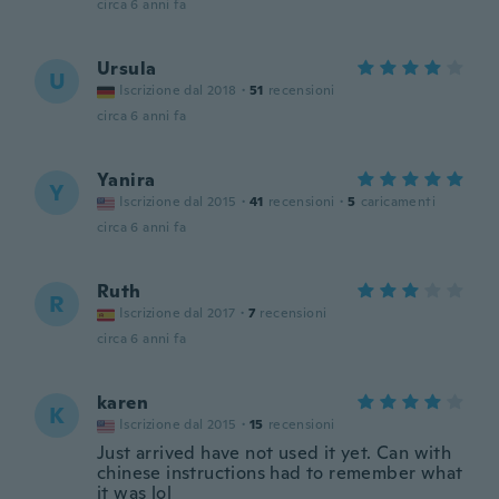
circa 6 anni fa
Ursula
U
Iscrizione dal 2018
·
51
recensioni
circa 6 anni fa
Yanira
Y
Iscrizione dal 2015
·
41
recensioni
·
5
caricamenti
circa 6 anni fa
Ruth
R
Iscrizione dal 2017
·
7
recensioni
circa 6 anni fa
karen
K
Iscrizione dal 2015
·
15
recensioni
Just arrived have not used it yet. Can with
chinese instructions had to remember what
it was lol