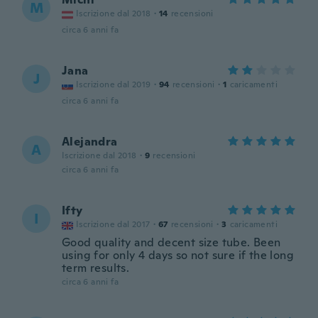
M
Iscrizione dal 2018
·
14
recensioni
circa 6 anni fa
Jana
J
Iscrizione dal 2019
·
94
recensioni
·
1
caricamenti
circa 6 anni fa
Alejandra
A
Iscrizione dal 2018
·
9
recensioni
circa 6 anni fa
Ifty
I
Iscrizione dal 2017
·
67
recensioni
·
3
caricamenti
Good quality and decent size tube. Been
using for only 4 days so not sure if the long
term results.
circa 6 anni fa