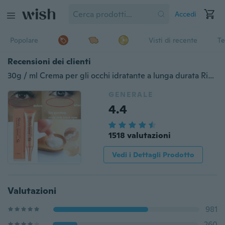
Accedi
Popolare
Visti di recente
Te
Recensioni dei clienti
30g / ml Crema per gli occhi idratante a lunga durata Rimuovi i cerchi scuri Allevia la crema per gli occhi affaticata
GENERALE
4.4
1518 valutazioni
Vedi i Dettagli Prodotto
Valutazioni
981
260