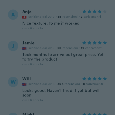
Anja
A
Iscrizione dal 2019
·
88
recensioni
·
2
caricamenti
Nice texture, to me it worked
circa 6 anni fa
Jamie
J
Iscrizione dal 2015
·
50
recensioni
·
19
caricamenti
Took months to arrive but great price. Yet
to try the product
circa 6 anni fa
Will
W
Iscrizione dal 2016
·
404
recensioni
·
8
caricamenti
Looks good. Haven't tried it yet but will
soon.
circa 6 anni fa
Michi