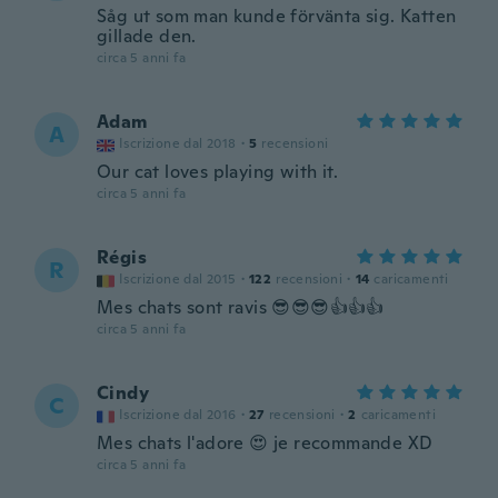
Såg ut som man kunde förvänta sig. Katten
gillade den.
circa 5 anni fa
Adam
A
Iscrizione dal 2018
·
5
recensioni
Our cat loves playing with it.
circa 5 anni fa
Régis
R
Iscrizione dal 2015
·
122
recensioni
·
14
caricamenti
Mes chats sont ravis 😎😎😎👍👍👍
circa 5 anni fa
Cindy
C
Iscrizione dal 2016
·
27
recensioni
·
2
caricamenti
Mes chats l'adore 😍 je recommande XD
circa 5 anni fa