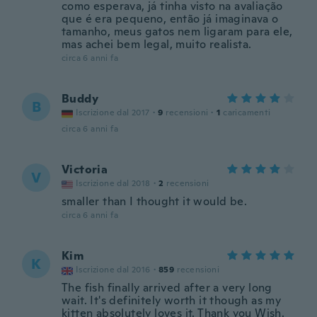
como esperava, já tinha visto na avaliação
que é era pequeno, então já imaginava o
tamanho, meus gatos nem ligaram para ele,
mas achei bem legal, muito realista.
circa 6 anni fa
Buddy
B
Iscrizione dal 2017
·
9
recensioni
·
1
caricamenti
circa 6 anni fa
Victoria
V
Iscrizione dal 2018
·
2
recensioni
smaller than I thought it would be.
circa 6 anni fa
Kim
K
Iscrizione dal 2016
·
859
recensioni
The fish finally arrived after a very long
wait. It's definitely worth it though as my
kitten absolutely loves it. Thank you Wish.