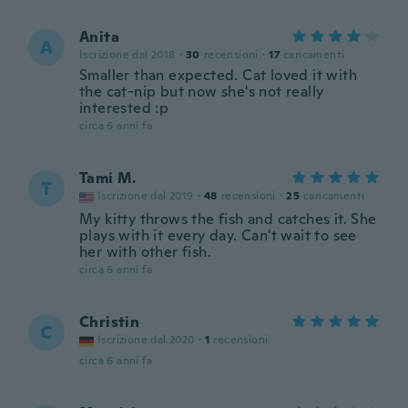
Anita
A
Iscrizione dal 2018
·
30
recensioni
·
17
caricamenti
Smaller than expected. Cat loved it with
the cat-nip but now she's not really
interested :p
circa 6 anni fa
Tami M.
T
Iscrizione dal 2019
·
48
recensioni
·
25
caricamenti
My kitty throws the fish and catches it. She
plays with it every day. Can't wait to see
her with other fish.
circa 6 anni fa
Christin
C
Iscrizione dal 2020
·
1
recensioni
circa 6 anni fa