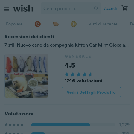
Accedi
Popolare
Visti di recente
Te
Recensioni dei clienti
7 stili Nuovo cane da compagnia Kitten Cat Mint Gioca a forma di pesce giocattoli di peluche ricoperti di erba di erba gatta
GENERALE
4.5
1746 valutazioni
Vedi i Dettagli Prodotto
Valutazioni
1,229
255