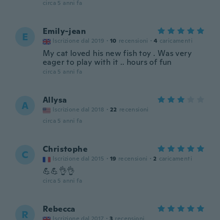
circa 5 anni fa
Emily-jean
E
Iscrizione dal 2019
·
10
recensioni
·
4
caricamenti
My cat loved his new fish toy . Was very
eager to play with it .. hours of fun
circa 5 anni fa
Allysa
A
Iscrizione dal 2018
·
22
recensioni
circa 5 anni fa
Christophe
C
Iscrizione dal 2015
·
19
recensioni
·
2
caricamenti
💪💪👌👌
circa 5 anni fa
Rebecca
R
Iscrizione dal 2017
·
3
recensioni