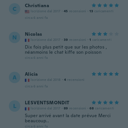
Christiana
C
Iscrizione dal 2017
·
45
recensioni
·
13
caricamenti
circa 6 anni fa
Nicolas
N
Iscrizione dal 2017
·
39
recensioni
·
1
caricamenti
Dix fois plus petit que sur les photos ,
néanmoins le chat kiffe son poisson
circa 6 anni fa
Alicia
A
Iscrizione dal 2018
·
4
recensioni
circa 6 anni fa
LESVENTSMONDIT
L
Iscrizione dal 2017
·
89
recensioni
·
68
caricamenti
Super arrivé avant la date prévue Merci
beaucoup..
circa 6 anni fa