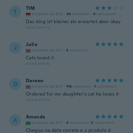
TIM
T
Iscrizione dal 2015
·
24
recensioni
·
4
caricamenti
Das ding ist kleiner als erwartet aber okay
circa 5 anni fa
Julie
J
Iscrizione dal 2017
·
5
recensioni
Cats loved it
circa 5 anni fa
Doreen
D
Iscrizione dal 2017
·
116
recensioni
·
1
caricamenti
Ordered for my daughter's cat he loves it
circa 6 anni fa
Amanda
A
Iscrizione dal 2017
·
4
recensioni
·
2
caricamenti
Chegou na data correta e o produto é