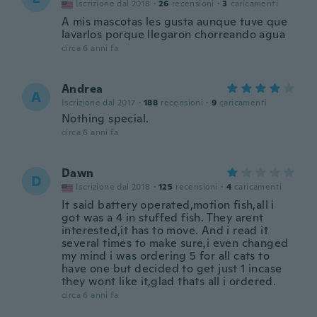
Iscrizione dal 2018
·
26
recensioni
·
3
caricamenti
A mis mascotas les gusta aunque tuve que
lavarlos porque llegaron chorreando agua
circa 6 anni fa
Andrea
A
Iscrizione dal 2017
·
188
recensioni
·
9
caricamenti
Nothing special.
circa 6 anni fa
Dawn
D
Iscrizione dal 2018
·
125
recensioni
·
4
caricamenti
It said battery operated,motion fish,all i
got was a 4 in stuffed fish. They arent
interested,it has to move. And i read it
several times to make sure,i even changed
my mind i was ordering 5 for all cats to
have one but decided to get just 1 incase
they wont like it,glad thats all i ordered.
circa 6 anni fa