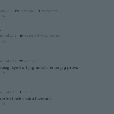
 dal 2016
·
417
recensioni
·
2
caricamenti
i fa
t
one dal 2016
·
19
recensioni
·
1
caricamenti
i fa
one dal 2017
·
22
recensioni
rasig, synd att jag betala innan jag prova
i fa
one dal 2018
·
1
recensioni
perfekt och snabb leverans
i fa