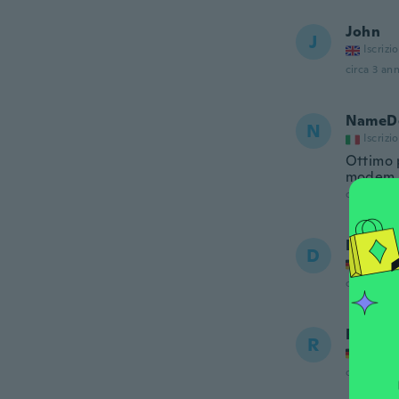
John
J
Iscrizi
circa 3 ann
NameDe
N
Iscrizi
Ottimo 
modem a
circa 3 ann
Don
D
Iscrizi
circa 3 ann
Rainer
R
Iscrizi
circa 3 ann