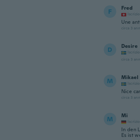
Fred
F
Iscrizi
Une ant
circa 3 ann
Desire
D
Iscrizi
circa 3 ann
Mikael
M
Iscrizi
Nice ca
circa 3 ann
Mi
M
Iscrizi
In den 
Es ist 