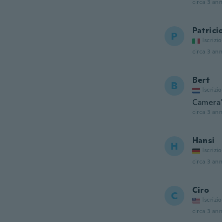
circa 3 ann
Patrici
P
Iscrizi
circa 3 ann
Bert
B
Iscrizi
Camera'
circa 3 ann
Hansi
H
Iscrizi
circa 3 ann
Ciro
C
Iscrizi
circa 3 ann