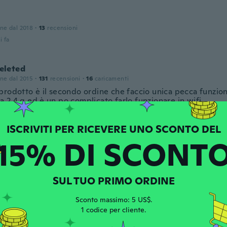
one dal 2018
·
13
recensioni
i fa
leted
one dal 2015
·
131
recensioni
·
16
caricamenti
prodotto è il secondo ordine che faccio unica pecca funzion
 2.4 g ed è un po complicato farlo funzionare in wifi
i fa
15% DI SCONT
one dal 2013
·
15
recensioni
i fa
SUL TUO PRIMO ORDINE
Sconto massimo: 5 US$.
one dal 2019
·
25
recensioni
·
2
caricamenti
1 codice per cliente.
i fa