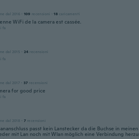
one dal 2016
·
109
recensioni
·
18
caricamenti
enne WiFi de la camera est cassée.
i fa
one dal 2015
·
24
recensioni
i fa
one dal 2017
·
37
recensioni
mera for good price
i fa
one dal 2018
·
7
recensioni
Lananschluss passt kein Lanstecker da die Buchse in meinen
weder mit Lan noch mit Wlan möglich eine Verbindung herzu