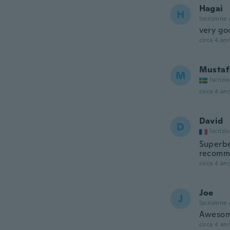
Hagai
H
Iscrizione
very g
circa 4 ann
Mustaf
M
Iscrizi
circa 4 ann
David
D
Iscrizi
Superbe
recomm
circa 4 ann
Joe
J
Iscrizione
Awesome
circa 4 ann