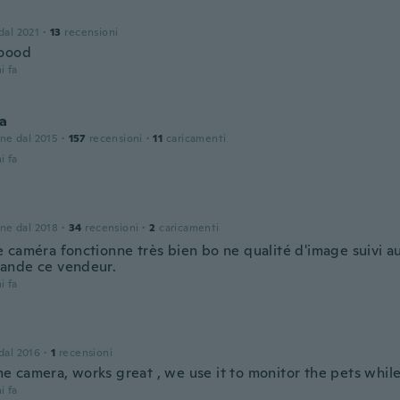
 dal 2021
·
13
recensioni
ooood
i fa
a
one dal 2015
·
157
recensioni
·
11
caricamenti
i fa
one dal 2018
·
34
recensioni
·
2
caricamenti
 caméra fonctionne très bien bo ne qualité d'image suivi a
ande ce vendeur.
i fa
 dal 2016
·
1
recensioni
 camera, works great , we use it to monitor the pets while
i fa