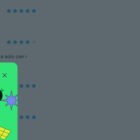
a solo con i
O