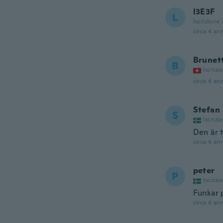
l3E3F
L
Iscrizione
circa 4 ann
Brunet
B
Iscrizi
circa 4 ann
Stefan
S
Iscrizi
Den är t
circa 4 ann
peter
P
Iscrizi
Funkar 
circa 4 ann