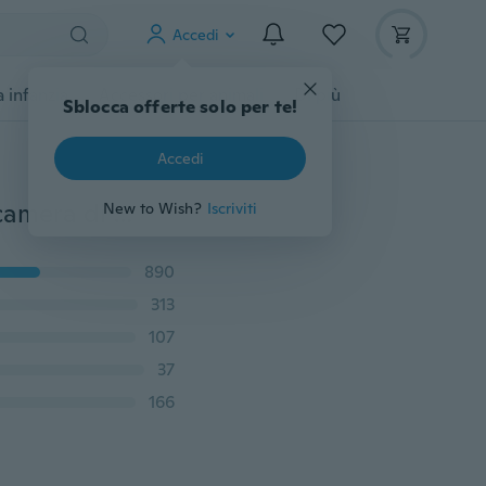
Accedi
 infanzia
Accessori per animali
Di più
Sblocca offerte solo per te!
Accedi
Nuovo 1080P HD Telecamera di sicurezza IP Wifi Telecamera di sorveglianza domestica Monitor Supporto del sistema Telefono P2P Telecomando Filtro IR-CUT Visione notturna a infrarossi Rilevazione di movimento Rete audio bidirezionale Telecamera PTZ per bambino, negozio, ufficio, animale domestico, anziano
New to Wish?
Iscriviti
890
313
107
37
166