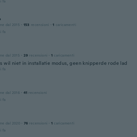
i fa
o
one dal 2015
·
153
recensioni
·
1
caricamenti
i fa
one dal 2015
·
29
recensioni
·
1
caricamenti
s wil niet in installatie modus, geen knipperde rode lad
i fa
one dal 2016
·
41
recensioni
i fa
one dal 2020
·
76
recensioni
·
1
caricamenti
i fa