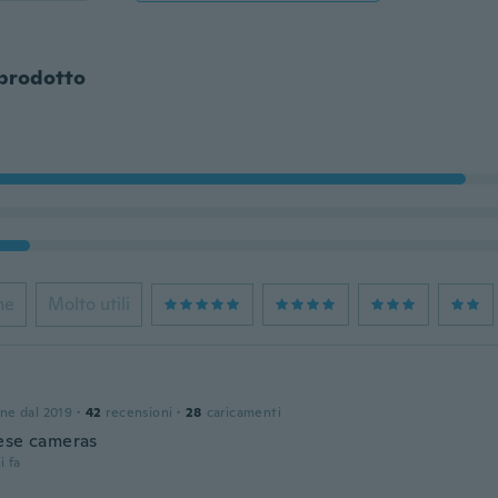
 prodotto
ne
Molto utili
one dal 2019
·
42
recensioni
·
28
caricamenti
ese cameras
i fa