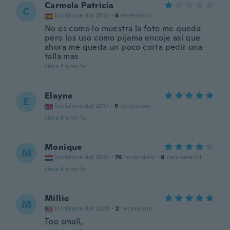
Carmela Patricia
C
Iscrizione dal 2018
·
6
recensioni
No es como lo muestra la foto me queda
pero los uso como pijama encoje así que
ahora me queda un poco corta pedir una
talla mas
circa 4 anni fa
Elayne
E
Iscrizione dal 2017
·
9
recensioni
circa 4 anni fa
Monique
M
Iscrizione dal 2016
·
76
recensioni
·
9
caricamenti
circa 4 anni fa
Millie
M
Iscrizione dal 2020
·
2
recensioni
Too small,