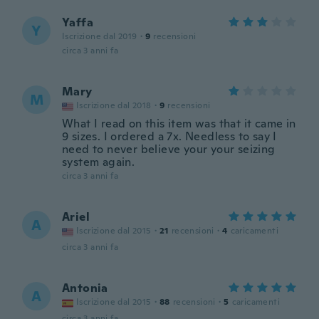
Yaffa
Y
Iscrizione dal 2019
·
9
recensioni
circa 3 anni fa
Mary
M
Iscrizione dal 2018
·
9
recensioni
What I read on this item was that it came in
9 sizes. I ordered a 7x. Needless to say I
need to never believe your your seizing
system again.
circa 3 anni fa
Ariel
A
Iscrizione dal 2015
·
21
recensioni
·
4
caricamenti
circa 3 anni fa
Antonia
A
Iscrizione dal 2015
·
88
recensioni
·
5
caricamenti
circa 3 anni fa