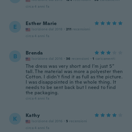
circa 4 anni fa
Esther Marie
E
Iscrizione dal 2018
·
211
recensioni
circa 4 anni fa
Brenda
B
Iscrizione dal 2016
·
36
recensioni
·
1
caricamenti
The dress was very short and I’m just 5”
tall. The material was more a polyester then
Cotton. I didn’t find it as full as the picture.
I was disappointed in the whole thing. It
needs to be sent back but I need to find
the packaging.
circa 4 anni fa
Kathy
K
Iscrizione dal 2016
·
5
recensioni
circa 4 anni fa