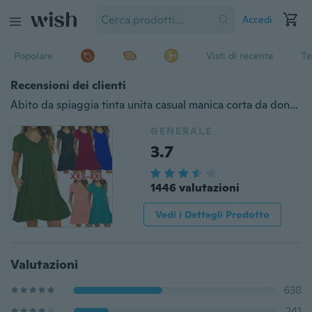
Accedi
Popolare
Visti di recente
Te
Recensioni dei clienti
Abito da spiaggia tinta unita casual manica corta da donna taglie forti moda estate con tasche Scollo a V profondo allentato mini abito in cotone a pieghe allentato
GENERALE
3.7
1446 valutazioni
Vedi i Dettagli Prodotto
Valutazioni
638
241