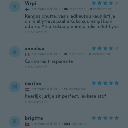
Virpi
V
Iscrizione dal 2016
·
96
recensioni
·
9
caricamenti
Kangas ohutta, vaan ladkeutuu kauniisti ja
on miellyttävä päällä Koko suurempi kuin
odotin. Yhtä kokoa pienempi olisi ollut hyvä
circa 3 anni fa
annalisa
A
Iscrizione dal 2017
·
81
recensioni
·
2
caricamenti
Carino ma trasparente
circa 3 anni fa
marina
M
Iscrizione dal 2019
·
16
recensioni
heerlijk jurkje zit perfect, lekkere stof
circa 3 anni fa
brigitte
B
Iscrizione dal 2016
·
383
recensioni