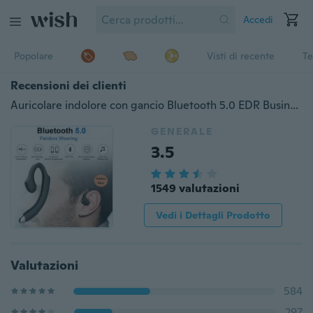
Accedi
Popolare
Visti di recente
Te
Recensioni dei clienti
Auricolare indolore con gancio Bluetooth 5.0 EDR Business, design ergonomico Tappi non auricolari Auricolare sportivo senza fili con microfono
GENERALE
3.5
1549 valutazioni
Vedi i Dettagli Prodotto
Valutazioni
584
297