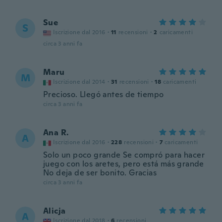
Sue
S
Iscrizione dal 2016
·
11
recensioni
·
2
caricamenti
circa 3 anni fa
Maru
M
Iscrizione dal 2014
·
31
recensioni
·
18
caricamenti
Precioso. Llegó antes de tiempo
circa 3 anni fa
Ana R.
A
Iscrizione dal 2016
·
228
recensioni
·
7
caricamenti
Solo un poco grande Se compró para hacer
juego con los aretes, pero está más grande
No deja de ser bonito. Gracias
circa 3 anni fa
Alicja
A
Iscrizione dal 2018
·
6
recensioni