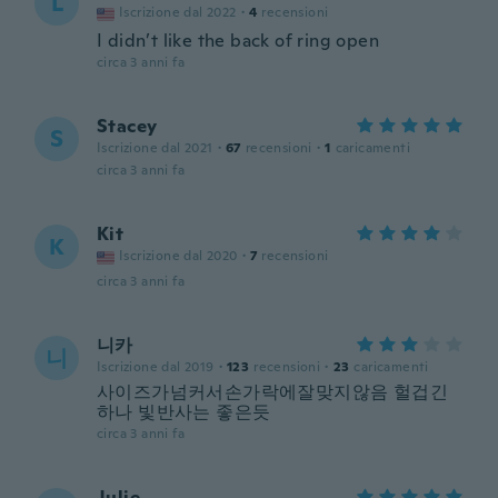
L
Iscrizione dal 2022
·
4
recensioni
I didn’t like the back of ring open
circa 3 anni fa
Stacey
S
Iscrizione dal 2021
·
67
recensioni
·
1
caricamenti
circa 3 anni fa
Kit
K
Iscrizione dal 2020
·
7
recensioni
circa 3 anni fa
니카
니
Iscrizione dal 2019
·
123
recensioni
·
23
caricamenti
사이즈가넘커서손가락에잘맞지않음 헐겁긴
하나 빛반사는 좋은듯
circa 3 anni fa
Julie