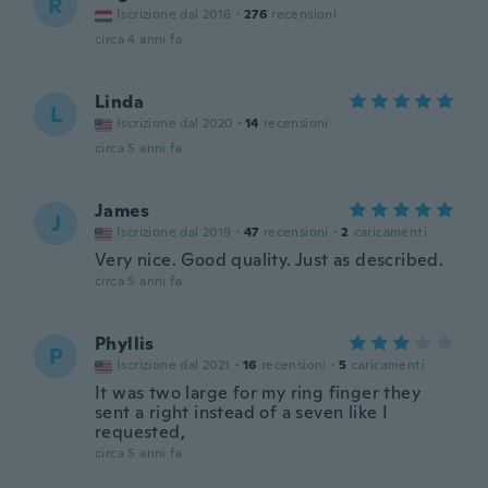
R
Iscrizione dal 2016
·
276
recensioni
circa 4 anni fa
Linda
L
Iscrizione dal 2020
·
14
recensioni
circa 5 anni fa
James
J
Iscrizione dal 2019
·
47
recensioni
·
2
caricamenti
Very nice. Good quality. Just as described.
circa 5 anni fa
Phyllis
P
Iscrizione dal 2021
·
16
recensioni
·
5
caricamenti
It was two large for my ring finger they
sent a right instead of a seven like I
requested,
circa 5 anni fa