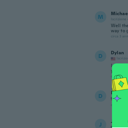
Michae
M
Iscrizione
Well the
way to 
circa 3 ann
Dylan
D
Iscrizi
Im a big
you got
circa 3 ann
David
D
Iscrizi
circa 3 ann
Jesse
J
Iscrizi