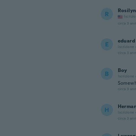
Rosily
R
Iscrizi
circa 3 ann
eduard
E
Iscrizione
circa 3 ann
Boy
B
Iscrizione
Somewhe
circa 3 ann
Herma
H
Iscrizione
circa 3 ann
Lawren