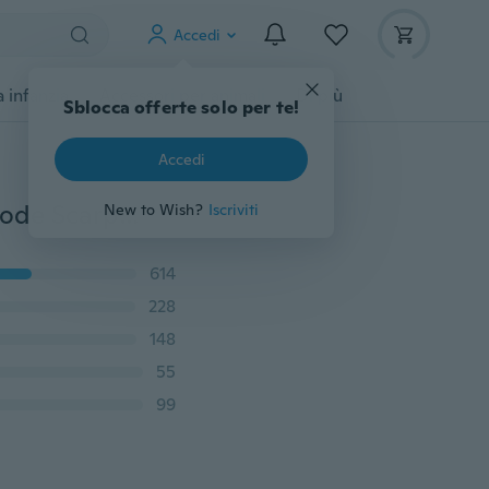
Accedi
 infanzia
Accessori per animali
Di più
Sblocca offerte solo per te!
Accedi
Nuove scarpe da corsa da uomo Scarpe sportive comode Scarpe da ginnastica sportive per l'ammortizzazione all'aperto
New to Wish?
Iscriviti
614
228
148
55
99