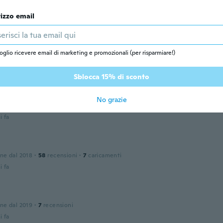
rizzo email
i fa
oglio ricevere email di marketing e promozionali (per risparmiare!)
 dal 2018
·
2
recensioni
i fa
Sblocca 15% di sconto
ws
No grazie
 dal 2019
·
11
recensioni
·
6
caricamenti
i fa
one dal 2018
·
58
recensioni
·
7
caricamenti
i fa
one dal 2019
·
7
recensioni
i fa