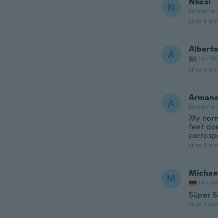
Nkosi
N
Iscrizione
circa 3 ann
Albert
A
Iscrizi
circa 3 ann
Arman
A
Iscrizione
My norma
feet doe
corrosp
circa 3 ann
Michae
M
Iscrizi
Süper S
circa 3 ann