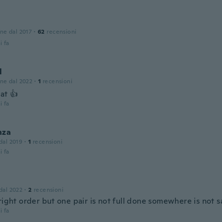
n
one dal 2017
·
62
recensioni
i fa
l
one dal 2022
·
1
recensioni
at 👍
i fa
nza
 dal 2019
·
1
recensioni
i fa
 dal 2022
·
2
recensioni
 right order but one pair is not full done somewhere is not
i fa