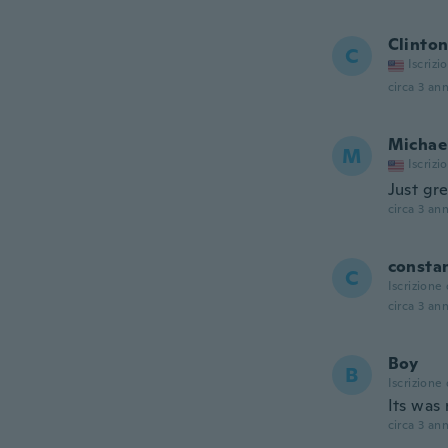
Clinto
C
Iscrizi
circa 3 ann
Michae
M
Iscrizi
Just gre
circa 3 ann
consta
C
Iscrizione
circa 3 ann
Boy
B
Iscrizione
Its was
circa 3 ann