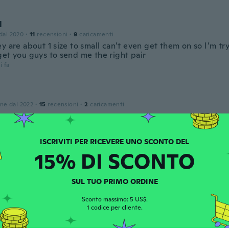
l
 dal 2020
·
11
recensioni
·
9
caricamenti
y are about 1 size to small can’t even get them on so I’m try
get you guys to send me the right pair
i fa
one dal 2022
·
15
recensioni
·
2
caricamenti
 fan of black and lime green and they're so lightweight you 
 them on they're awesome
i fa
15% DI SCONTO
one dal 2022
·
8
recensioni
SUL TUO PRIMO ORDINE
i fa
Sconto massimo: 5 US$.
1 codice per cliente.
one dal 2018
·
12
recensioni