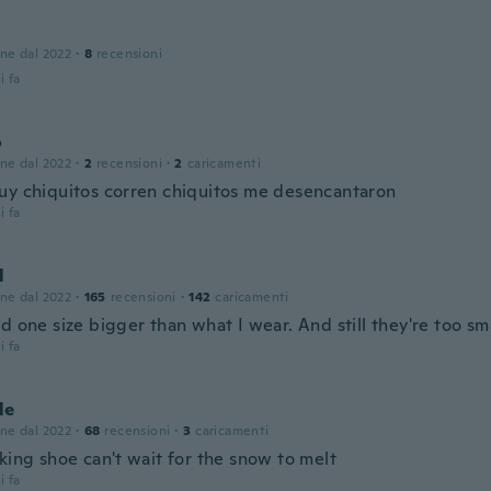
one dal 2022
·
8
recensioni
i fa
o
one dal 2022
·
2
recensioni
·
2
caricamenti
uy chiquitos corren chiquitos me desencantaron
i fa
l
one dal 2022
·
165
recensioni
·
142
caricamenti
d one size bigger than what I wear. And still they're too sm
i fa
le
one dal 2022
·
68
recensioni
·
3
caricamenti
king shoe can't wait for the snow to melt
i fa