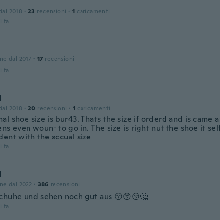
 dal 2018
·
23
recensioni
·
1
caricamenti
i fa
o
one dal 2017
·
17
recensioni
i fa
d
 dal 2018
·
20
recensioni
·
1
caricamenti
l shoe size is bur43. Thats the size if orderd and is came 
ns even wount to go in. The size is right nut the shoe it se
dent with the accual size
i fa
l
one dal 2022
·
386
recensioni
chuhe und sehen noch gut aus 😚😙😗🤔
i fa