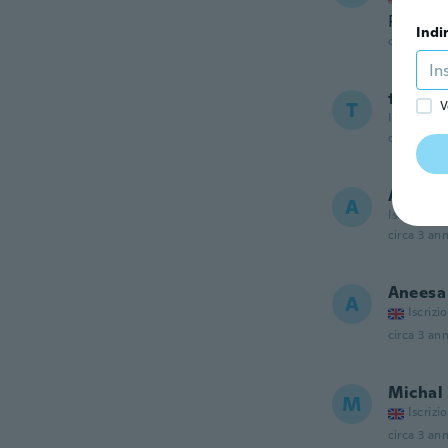
Perfect
Indi
circa 3 ann
trevor
T
V
Iscrizione
circa 3 ann
Andre
A
Iscrizione
circa 3 ann
Aneesa
A
Iscrizi
circa 3 ann
Michal
M
Iscrizi
circa 3 ann