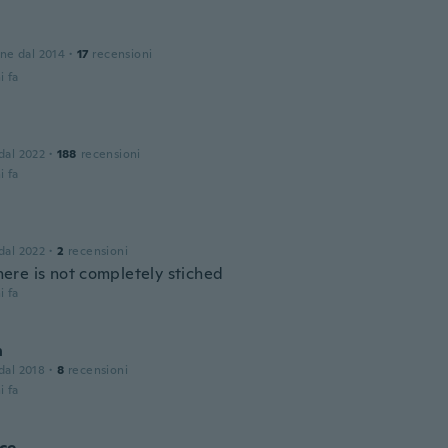
n
one dal 2014
·
17
recensioni
i fa
 dal 2022
·
188
recensioni
i fa
 dal 2022
·
2
recensioni
re is not completely stiched
i fa
n
 dal 2018
·
8
recensioni
i fa
ce