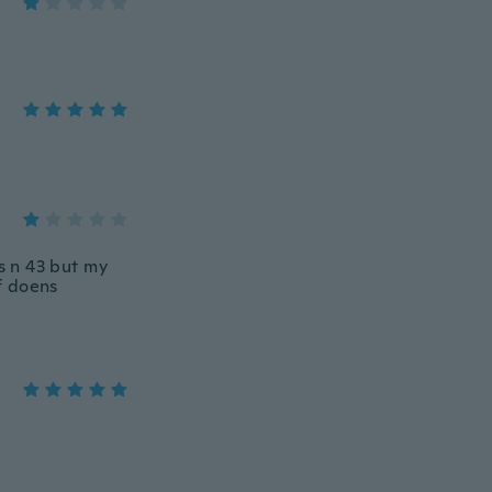
as n 43 but my
lf doens