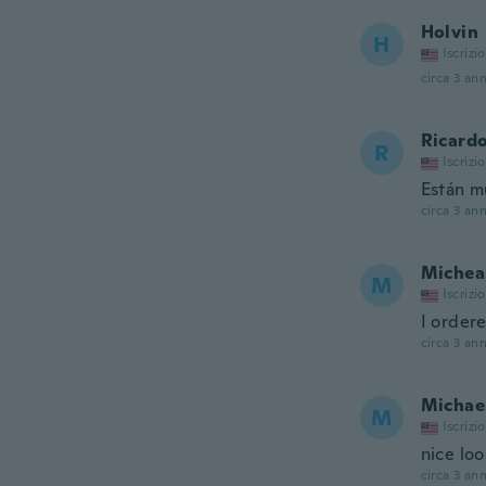
Holvin
H
Iscrizi
circa 3 ann
Ricard
R
Iscrizi
Están m
circa 3 ann
Michea
M
Iscrizi
I ordere
circa 3 ann
Michae
M
Iscrizi
nice loo
circa 3 ann