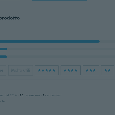
 prodotto
ne
Molto utili
one dal 2014
·
28
recensioni
·
1
caricamenti
i fa