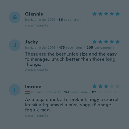
Glennis
G
Iscrizione dal 2019
·
36
recensioni
circa 4 anni fa
Jacky
J
Iscrizione dal 2016
·
475
recensioni
·
205
caricamenti
These are the best...nice size and the easy
to manage....much better then those long
thongs.
circa 4 anni fa
Imréné
I
Iscrizione dal 2017
·
172
recensioni
·
113
caricamenti
Az a baja ennek a terméknek hogy a szárról
leesik a fej amivel a húst, vagy zöldséget
fogjuk meg.
circa 4 anni fa