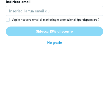
Indirizzo email
Vered
V
Iscrizione dal 2019
·
91
recensioni
·
3
caricamenti
circa 4 anni fa
Voglio ricevere email di marketing e promozionali (per risparmiare!)
Pavel
P
Sblocca 15% di sconto
Iscrizione dal 2019
·
148
recensioni
circa 4 anni fa
No grazie
Istvánne
I
Iscrizione dal 2021
·
8
recensioni
·
1
caricamenti
circa 4 anni fa
Luigi
L
Iscrizione dal 2016
·
126
recensioni
·
49
caricamenti
Discreto,mi sembrava tutto in acciaio
circa 4 anni fa
Élodie
É