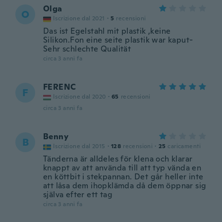
Olga
O
Iscrizione dal 2021
·
5
recensioni
Das ist Egelstahl mit plastik ,keine
Silikon.Fon eine seite plastik war kaput-
Sehr schlechte Qualität
circa 3 anni fa
FERENC
F
Iscrizione dal 2020
·
65
recensioni
circa 3 anni fa
Benny
B
Iscrizione dal 2015
·
128
recensioni
·
25
caricamenti
Tänderna är alldeles för klena och klarar
knappt av att använda till att typ vända en
en köttbit i stekpannan. Det går heller inte
att låsa dem ihopklämda då dem öppnar sig
själva efter ett tag
circa 3 anni fa