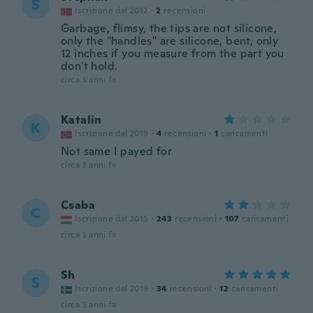
S
Iscrizione dal 2012
·
2
recensioni
Garbage, flimsy, the tips are not silicone,
only the "handles" are silicone, bent, only
12 inches if you measure from the part you
don't hold.
circa 3 anni fa
Katalin
K
Iscrizione dal 2019
·
4
recensioni
·
1
caricamenti
Not same I payed for
circa 3 anni fa
Csaba
C
Iscrizione dal 2015
·
243
recensioni
·
107
caricamenti
circa 3 anni fa
Sh
S
Iscrizione dal 2019
·
34
recensioni
·
12
caricamenti
circa 3 anni fa