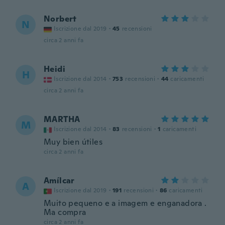
Norbert
N
Iscrizione dal 2019
·
45
recensioni
circa 2 anni fa
Heidi
H
Iscrizione dal 2014
·
753
recensioni
·
44
caricamenti
circa 2 anni fa
MARTHA
M
Iscrizione dal 2014
·
83
recensioni
·
1
caricamenti
Muy bien útiles
circa 2 anni fa
Amílcar
A
Iscrizione dal 2019
·
191
recensioni
·
86
caricamenti
Muito pequeno e a imagem e enganadora .
Ma compra
circa 2 anni fa