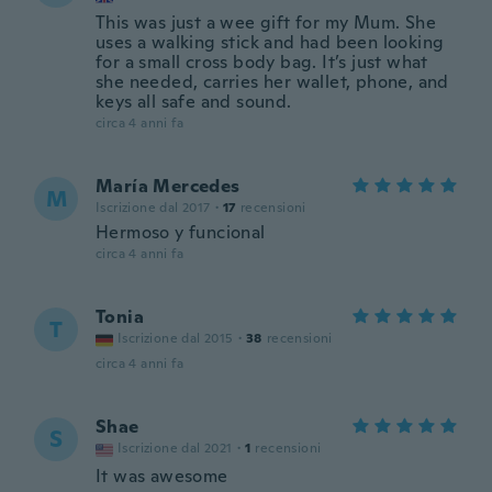
This was just a wee gift for my Mum. She
uses a walking stick and had been looking
for a small cross body bag. It’s just what
she needed, carries her wallet, phone, and
keys all safe and sound.
circa 4 anni fa
María Mercedes
M
Iscrizione dal 2017
·
17
recensioni
Hermoso y funcional
circa 4 anni fa
Tonia
T
Iscrizione dal 2015
·
38
recensioni
circa 4 anni fa
Shae
S
Iscrizione dal 2021
·
1
recensioni
It was awesome