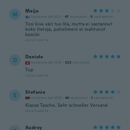
Maija
M
Iscrizione dal 2017
·
47
recensioni
·
5
caricamenti
Tosi kiva väri tuo lila, mutta ei vastannut
koko tietoja, puhelimeni ei mahtunut
kassiin
circa 3 anni fa
Daniela
D
Iscrizione dal 2018
·
222
recensioni
Top
circa 3 anni fa
Stefanie
S
Iscrizione dal 2019
·
46
recensioni
·
1
caricamenti
Klasse Tasche. Sehr schneller Versand
circa 3 anni fa
Audrey