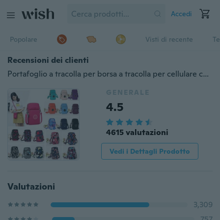
Accedi
Popolare
Visti di recente
Te
Recensioni dei clienti
Portafoglio a tracolla per borsa a tracolla per cellulare con tracolla per cellulare
GENERALE
4.5
4615 valutazioni
Vedi i Dettagli Prodotto
Valutazioni
3,309
757