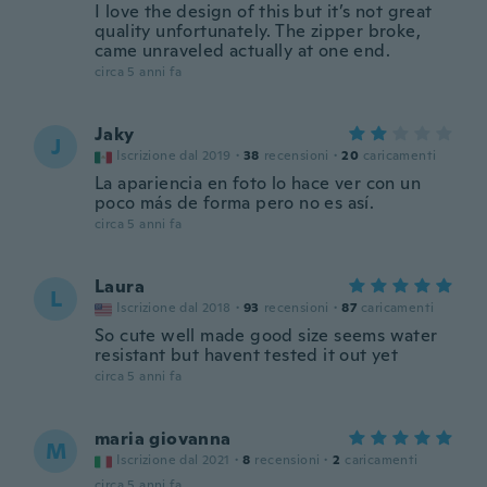
I love the design of this but it’s not great
quality unfortunately. The zipper broke,
came unraveled actually at one end.
circa 5 anni fa
Jaky
J
Iscrizione dal 2019
·
38
recensioni
·
20
caricamenti
La apariencia en foto lo hace ver con un
poco más de forma pero no es así.
circa 5 anni fa
Laura
L
Iscrizione dal 2018
·
93
recensioni
·
87
caricamenti
So cute well made good size seems water
resistant but havent tested it out yet
circa 5 anni fa
maria giovanna
M
Iscrizione dal 2021
·
8
recensioni
·
2
caricamenti
circa 5 anni fa