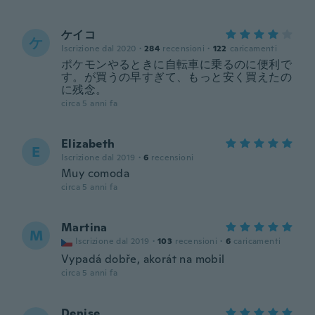
ケイコ
ケ
Iscrizione dal 2020
·
284
recensioni
·
122
caricamenti
ポケモンやるときに自転車に乗るのに便利で
す。が買うの早すぎて、もっと安く買えたの
に残念。
circa 5 anni fa
Elizabeth
E
Iscrizione dal 2019
·
6
recensioni
Muy comoda
circa 5 anni fa
Martina
M
Iscrizione dal 2019
·
103
recensioni
·
6
caricamenti
Vypadá dobře, akorát na mobil
circa 5 anni fa
Denise