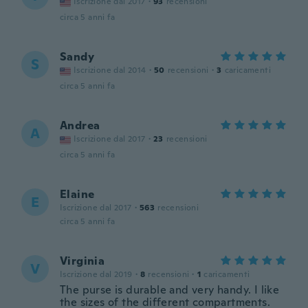
Iscrizione dal 2017
·
93
recensioni
circa 5 anni fa
Sandy
S
Iscrizione dal 2014
·
50
recensioni
·
3
caricamenti
circa 5 anni fa
Andrea
A
Iscrizione dal 2017
·
23
recensioni
circa 5 anni fa
Elaine
E
Iscrizione dal 2017
·
563
recensioni
circa 5 anni fa
Virginia
V
Iscrizione dal 2019
·
8
recensioni
·
1
caricamenti
The purse is durable and very handy. I like
the sizes of the different compartments.