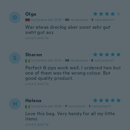
Olga
O
Iscrizione dal 2016
·
60
recensioni
·
3
caricamenti
War etwas dreckig aber sonst sehr gut
sieht gut aus
circa 5 anni fa
Sharon
S
Iscrizione dal 2014
·
38
recensioni
·
8
caricamenti
Perfect & zips work well. I ordered two but
one of them was the wrong colour. But
good quality product.
circa 5 anni fa
Helena
H
Iscrizione dal 2016
·
7
recensioni
·
1
caricamenti
Love this bag. Very handy for all my little
items
circa 5 anni fa