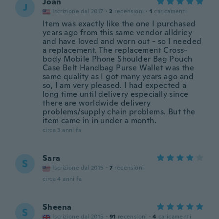
Joan
J
Iscrizione dal 2017
·
2
recensioni
·
1
caricamenti
Item was exactly like the one I purchased
years ago from this same vendor alldriey
and have loved and worn out - so I needed
a replacement. The replacement Cross-
body Mobile Phone Shoulder Bag Pouch
Case Belt Handbag Purse Wallet was the
same quality as I got many years ago and
so, I am very pleased. I had expected a
long time until delivery especially since
there are worldwide delivery
problems/supply chain problems. But the
item came in in under a month.
circa 3 anni fa
Sara
S
Iscrizione dal 2015
·
7
recensioni
circa 4 anni fa
Sheena
S
Iscrizione dal 2015
·
91
recensioni
·
4
caricamenti