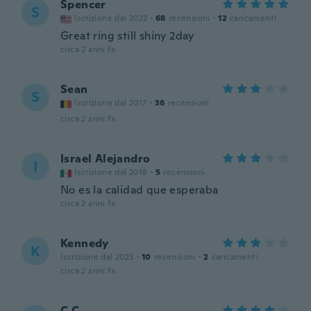
Spencer
S
Iscrizione dal 2022
·
68
recensioni
·
12
caricamenti
Great ring still shiny 2day
circa 2 anni fa
Sean
S
Iscrizione dal 2017
·
36
recensioni
circa 2 anni fa
Israel Alejandro
I
Iscrizione dal 2018
·
5
recensioni
No es la calidad que esperaba
circa 2 anni fa
Kennedy
K
Iscrizione dal 2023
·
10
recensioni
·
2
caricamenti
circa 2 anni fa
C.C.