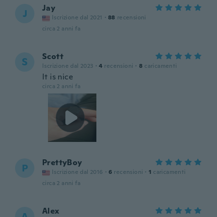
Jay
J
Iscrizione dal 2021
·
88
recensioni
circa 2 anni fa
Scott
S
Iscrizione dal 2023
·
4
recensioni
·
8
caricamenti
It is nice
circa 2 anni fa
PrettyBoy
P
Iscrizione dal 2016
·
6
recensioni
·
1
caricamenti
circa 2 anni fa
Alex
A