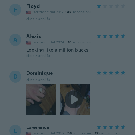
Floyd
F
Iscrizione dal 2017
·
42
recensioni
circa 2 anni fa
Alexis
A
Iscrizione dal 2024
·
18
recensioni
Looking like a million bucks
circa 2 anni fa
Dominique
D
circa 2 anni fa
Lawrence
L
Iscrizione dal 2015
·
58
recensioni
·
17
caricamenti