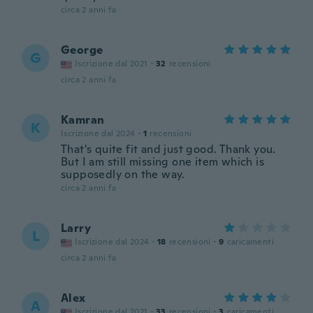
circa 2 anni fa
George
G
Iscrizione dal 2021
·
32
recensioni
circa 2 anni fa
Kamran
K
Iscrizione dal 2024
·
1
recensioni
That's quite fit and just good. Thank you.
But I am still missing one item which is
supposedly on the way.
circa 2 anni fa
Larry
L
Iscrizione dal 2024
·
18
recensioni
·
9
caricamenti
circa 2 anni fa
Alex
A
Iscrizione dal 2021
·
33
recensioni
·
3
caricamenti