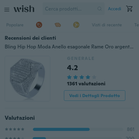
Accedi
Popolare
Visti di recente
Te
Recensioni dei clienti
Bling Hip Hop Moda Anello esagonale Rame Oro argento Placcato color ghiacciato Micro pavimenta zircone cubico Anello di fascino per uomo Donna
GENERALE
4.2
1361 valutazioni
Vedi i Dettagli Prodotto
Valutazioni
861
200