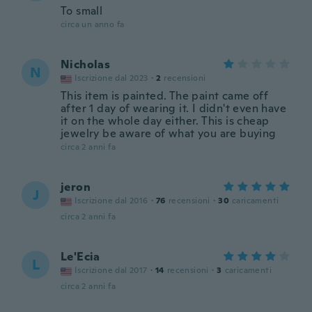
To small
circa un anno fa
Nicholas
N
Iscrizione dal 2023
·
2
recensioni
This item is painted. The paint came off
after 1 day of wearing it. I didn't even have
it on the whole day either. This is cheap
jewelry be aware of what you are buying
circa 2 anni fa
jeron
J
Iscrizione dal 2016
·
76
recensioni
·
30
caricamenti
circa 2 anni fa
Le'Ecia
L
Iscrizione dal 2017
·
14
recensioni
·
3
caricamenti
circa 2 anni fa