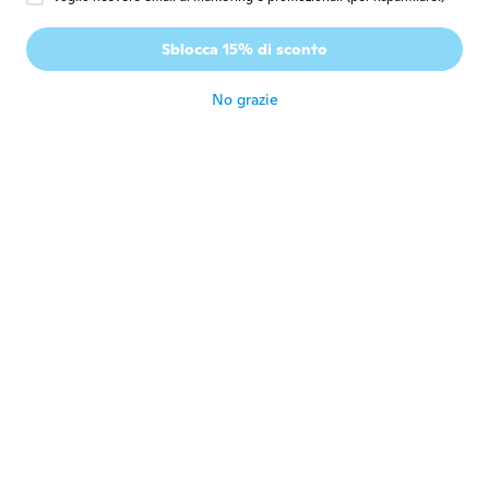
Keith
K
Sblocca 15% di sconto
Iscrizione dal 2017
·
49
recensioni
·
1
caricamenti
circa 3 anni fa
No grazie
willie
W
Iscrizione dal 2020
·
148
recensioni
·
218
caricamenti
I like the shine
circa 3 anni fa
Parbati
P
Iscrizione dal 2018
·
20
recensioni
·
3
caricamenti
LOOKING GOOD
circa 3 anni fa
Yvonne
Y
Iscrizione dal 2023
·
277
recensioni
WOW it looks good.
circa 3 anni fa