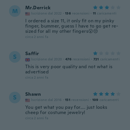
Mr.Derrick
M
Iscrizione dal 2022
·
136
recensioni
·
11
caricamenti
I ordered a size 11, it only fit on my pinky
finger, bummer, guess I have to go get re-
sized for all my other fingers😮😒
circa 2 anni fa
Saffir
S
Iscrizione dal 2020
·
476
recensioni
·
721
caricamenti
This is very poor quality and not what is
advertised
circa 2 anni fa
Shawn
S
Iscrizione dal 2016
·
151
recensioni
·
109
caricamenti
You get what you pay for.... just looks
cheep for costume jewelry!
circa 2 anni fa