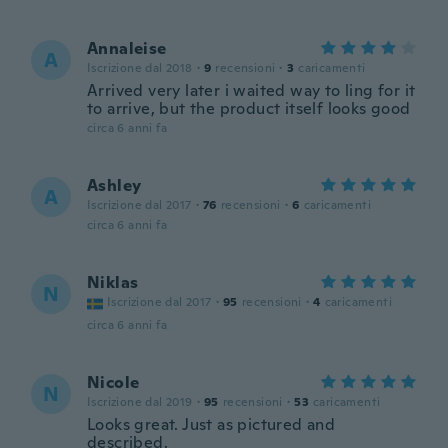
Annaleise
A
Iscrizione dal 2018
·
9
recensioni
·
3
caricamenti
Arrived very later i waited way to ling for it
to arrive, but the product itself looks good
circa 6 anni fa
Ashley
A
Iscrizione dal 2017
·
76
recensioni
·
6
caricamenti
circa 6 anni fa
Niklas
N
Iscrizione dal 2017
·
95
recensioni
·
4
caricamenti
circa 6 anni fa
Nicole
N
Iscrizione dal 2019
·
95
recensioni
·
53
caricamenti
Looks great. Just as pictured and
described.