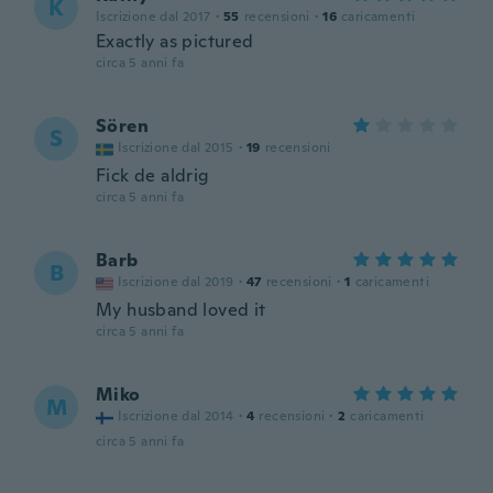
K
Iscrizione dal 2017
·
55
recensioni
·
16
caricamenti
Exactly as pictured
circa 5 anni fa
Sören
S
Iscrizione dal 2015
·
19
recensioni
Fick de aldrig
circa 5 anni fa
Barb
B
Iscrizione dal 2019
·
47
recensioni
·
1
caricamenti
My husband loved it
circa 5 anni fa
Miko
M
Iscrizione dal 2014
·
4
recensioni
·
2
caricamenti
circa 5 anni fa