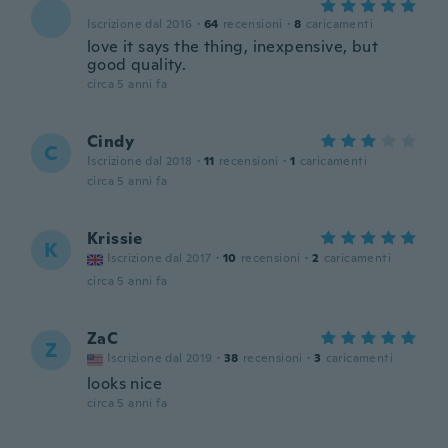
Iscrizione dal 2016
·
64
recensioni
·
8
caricamenti
love it says the thing, inexpensive, but
good quality.
circa 5 anni fa
Cindy
C
Iscrizione dal 2018
·
11
recensioni
·
1
caricamenti
circa 5 anni fa
Krissie
K
Iscrizione dal 2017
·
10
recensioni
·
2
caricamenti
circa 5 anni fa
ZaC
Z
Iscrizione dal 2019
·
38
recensioni
·
3
caricamenti
looks nice
circa 5 anni fa