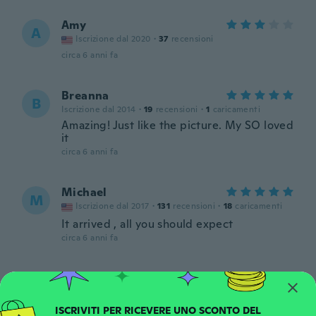
Amy
A
Iscrizione dal 2020
·
37
recensioni
circa 6 anni fa
Breanna
B
Iscrizione dal 2014
·
19
recensioni
·
1
caricamenti
Amazing! Just like the picture. My SO loved
it
circa 6 anni fa
Michael
M
Iscrizione dal 2017
·
131
recensioni
·
18
caricamenti
It arrived , all you should expect
circa 6 anni fa
SAM
S
Iscrizione dal 2018
·
6
recensioni
circa 6 anni fa