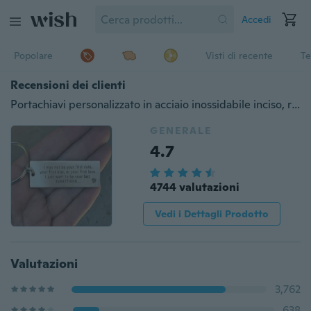
Accedi
Popolare
Visti di recente
Te
Recensioni dei clienti
Portachiavi personalizzato in acciaio inossidabile inciso, regalo fidanzato, portachiavi uomo, portachiavi personalizzato, portachiavi fidanzato, regali per uomo, regalo marito, anniversario
GENERALE
4.7
4744 valutazioni
Vedi i Dettagli Prodotto
Valutazioni
3,762
638