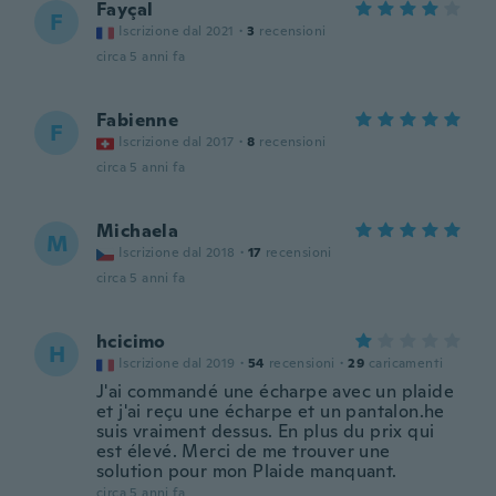
Fayçal
F
Iscrizione dal 2021
·
3
recensioni
circa 5 anni fa
Fabienne
F
Iscrizione dal 2017
·
8
recensioni
circa 5 anni fa
Michaela
M
Iscrizione dal 2018
·
17
recensioni
circa 5 anni fa
hcicimo
H
Iscrizione dal 2019
·
54
recensioni
·
29
caricamenti
J'ai commandé une écharpe avec un plaide
et j'ai reçu une écharpe et un pantalon.he
suis vraiment dessus. En plus du prix qui
est élevé. Merci de me trouver une
solution pour mon Plaide manquant.
circa 5 anni fa