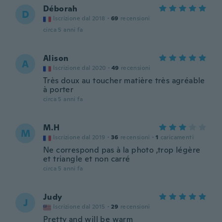
Déborah
D
Iscrizione dal 2018
·
69
recensioni
circa 5 anni fa
Alison
A
Iscrizione dal 2020
·
49
recensioni
Très doux au toucher matière très agréable
à porter
circa 5 anni fa
M.H
M
Iscrizione dal 2019
·
36
recensioni
·
1
caricamenti
Ne correspond pas à la photo ,trop légère
et triangle et non carré
circa 5 anni fa
Judy
J
Iscrizione dal 2015
·
29
recensioni
Pretty and will be warm