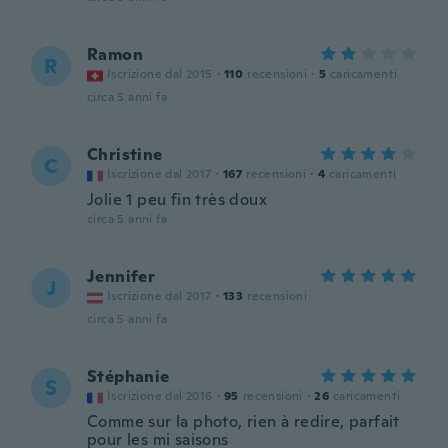
Ramon
R
Iscrizione dal 2015
·
110
recensioni
·
5
caricamenti
circa 5 anni fa
Christine
C
Iscrizione dal 2017
·
167
recensioni
·
4
caricamenti
Jolie 1 peu fin très doux
circa 5 anni fa
Jennifer
J
Iscrizione dal 2017
·
133
recensioni
circa 5 anni fa
Stéphanie
S
Iscrizione dal 2016
·
95
recensioni
·
26
caricamenti
Comme sur la photo, rien à redire, parfait
pour les mi saisons