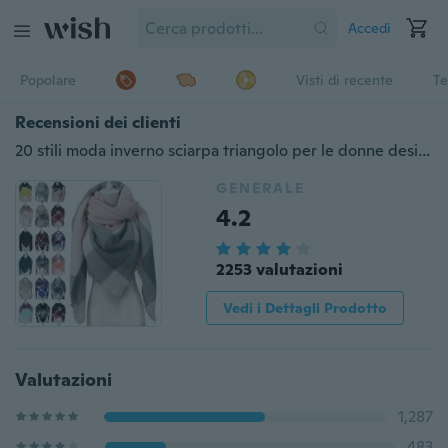
Accedi
Popolare
Visti di recente
Te
Recensioni dei clienti
20 stili moda inverno sciarpa triangolo per le donne designer del marchio scialle in pashmina sciarpe in cashmere sciarpe coperta scialli in cashmere sciarpe delle donne
GENERALE
4.2
2253 valutazioni
Vedi i Dettagli Prodotto
Valutazioni
1,287
483