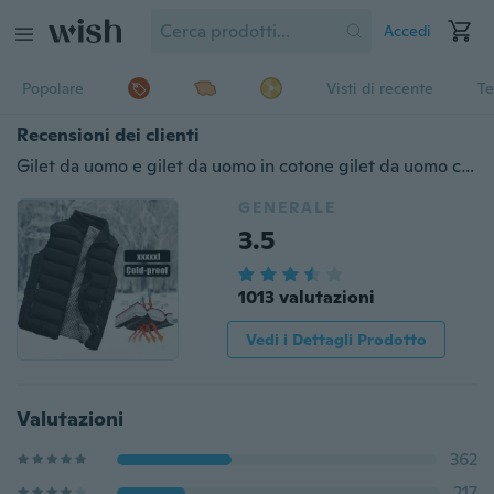
Accedi
Popolare
Visti di recente
Te
Recensioni dei clienti
Gilet da uomo e gilet da uomo in cotone gilet da uomo cappotto da uomo invernale caldo da coppia slim fit gilet da uomo
GENERALE
3.5
1013 valutazioni
Vedi i Dettagli Prodotto
Valutazioni
362
217