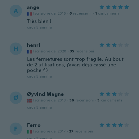
ange
A
Iscrizione dal 2016
·
6
recensioni
·
1
caricamenti
Très bien !
circa 5 anni fa
henri
H
Iscrizione dal 2020
·
35
recensioni
Les fermetures sont trop fragile. Au bout
de 2 utilisations, j'avais déjà cassé une
poche 🤨
circa 5 anni fa
Øyvind Magne
Ø
Iscrizione dal 2018
·
36
recensioni
·
3
caricamenti
circa 5 anni fa
Ferro
F
Iscrizione dal 2017
·
27
recensioni
circa 5 anni fa