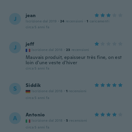
jean
J
Iscrizione dal 2019
·
24
recensioni
·
1
caricamenti
circa 5 anni fa
jeff
J
Iscrizione dal 2018
·
23
recensioni
Mauvais produit, epaisseur très fine, on est
loin d'une veste d'hiver
circa 5 anni fa
Siddik
S
Iscrizione dal 2018
·
1
recensioni
circa 5 anni fa
Antonio
A
Iscrizione dal 2018
·
5
recensioni
circa 5 anni fa