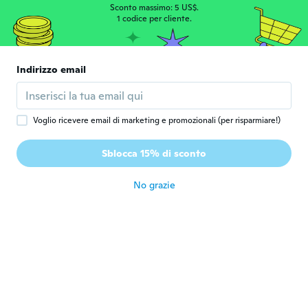
klein, werde sie jetzt meiner Frau
Sconto massimo: 5 US$.
1 codice per cliente.
schenken,( Für Gartenarbeiten okay)
circa 5 anni fa
Indirizzo email
Maria Isabel
M
Iscrizione dal 2018
·
5
recensioni
·
1
caricamenti
circa 5 anni fa
Voglio ricevere email di marketing e promozionali (per risparmiare!)
Roger
R
Sblocca 15% di sconto
Iscrizione dal 2018
·
30
recensioni
·
3
caricamenti
circa 5 anni fa
No grazie
NameDeleted
N
Iscrizione dal 2019
·
68
recensioni
·
55
caricamenti
Lange Lieferfristen
circa 5 anni fa
敏光
敏
Iscrizione dal 2020
·
52
recensioni
·
21
caricamenti