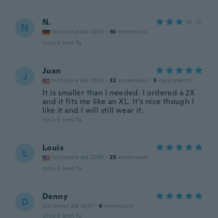
N.
N
Iscrizione dal 2020
·
10
recensioni
circa 5 anni fa
Juan
J
Iscrizione dal 2020
·
32
recensioni
·
5
caricamenti
It is smaller than I needed. I ordered a 2X
and it fits me like an XL. It's nice though I
like it and I will still wear it.
circa 5 anni fa
Louis
L
Iscrizione dal 2020
·
25
recensioni
circa 5 anni fa
Denny
D
Iscrizione dal 2017
·
6
recensioni
circa 5 anni fa