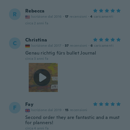
Rebecca
R
Iscrizione dal 2016
·
17
recensioni
·
4
caricamenti
circa 2 anni fa
Christina
C
Iscrizione dal 2017
·
37
recensioni
·
6
caricamenti
Genau richtig fürs bullet Journal
circa 3 anni fa
Fay
F
Iscrizione dal 2019
·
15
recensioni
Second order they are fantastic and a must
for planners!
circa 4 anni fa