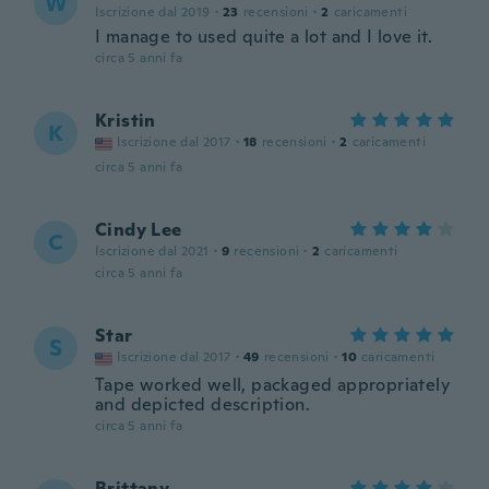
W
Iscrizione dal 2019
·
23
recensioni
·
2
caricamenti
I manage to used quite a lot and I love it.
circa 5 anni fa
Kristin
K
Iscrizione dal 2017
·
18
recensioni
·
2
caricamenti
circa 5 anni fa
Cindy Lee
C
Iscrizione dal 2021
·
9
recensioni
·
2
caricamenti
circa 5 anni fa
Star
S
Iscrizione dal 2017
·
49
recensioni
·
10
caricamenti
Tape worked well, packaged appropriately
and depicted description.
circa 5 anni fa
Brittany