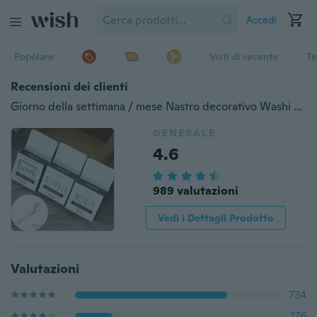
Accedi
Popolare
Visti di recente
Te
Recensioni dei clienti
Giorno della settimana / mese Nastro decorativo Washi fai da te Bianco e nero Nastro adesivo giapponese fatto a mano Adesivo di carta adesiva Diario Strumenti per scrapbooking Cancelleria Materiale scolastico
GENERALE
4.6
989 valutazioni
Vedi i Dettagli Prodotto
Valutazioni
734
176