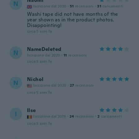
Naomi
N
Iscrizione dal 2020
·
51
recensioni
·
31
caricamenti
Washi tape did not have months of the
year shown as in the product photos.
Disappointing!
circa 5 anni fa
NameDeleted
N
Iscrizione dal 2020
·
11
recensioni
circa 5 anni fa
Nichol
N
Iscrizione dal 2020
·
27
recensioni
circa 5 anni fa
Ilse
I
Iscrizione dal 2019
·
24
recensioni
·
2
caricamenti
circa 5 anni fa