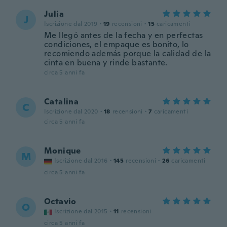
Julia
J
Iscrizione dal 2019
·
19
recensioni
·
15
caricamenti
Me llegó antes de la fecha y en perfectas
condiciones, el empaque es bonito, lo
recomiendo además porque la calidad de la
cinta en buena y rinde bastante.
circa 5 anni fa
Catalina
C
Iscrizione dal 2020
·
18
recensioni
·
7
caricamenti
circa 5 anni fa
Monique
M
Iscrizione dal 2016
·
145
recensioni
·
26
caricamenti
circa 5 anni fa
Octavio
O
Iscrizione dal 2015
·
11
recensioni
circa 5 anni fa