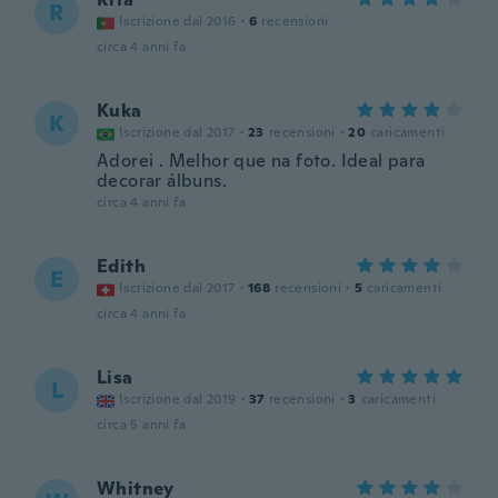
R
Iscrizione dal 2016
·
6
recensioni
circa 4 anni fa
Kuka
K
Iscrizione dal 2017
·
23
recensioni
·
20
caricamenti
Adorei . Melhor que na foto. Ideal para
decorar álbuns.
circa 4 anni fa
Edith
E
Iscrizione dal 2017
·
168
recensioni
·
5
caricamenti
circa 4 anni fa
Lisa
L
Iscrizione dal 2019
·
37
recensioni
·
3
caricamenti
circa 5 anni fa
Whitney