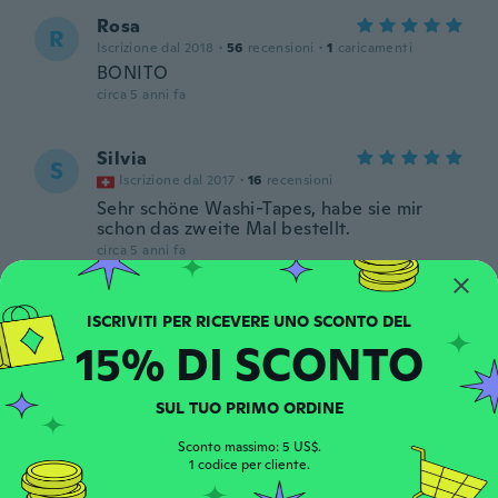
Rosa
R
Iscrizione dal 2018
·
56
recensioni
·
1
caricamenti
BONITO
circa 5 anni fa
Silvia
S
Iscrizione dal 2017
·
16
recensioni
Sehr schöne Washi-Tapes, habe sie mir
schon das zweite Mal bestellt.
circa 5 anni fa
Denise
D
Iscrizione dal 2017
·
504
recensioni
·
9
caricamenti
15% DI SCONTO
circa 5 anni fa
SUL TUO PRIMO ORDINE
Gwen
G
Iscrizione dal 2014
·
520
recensioni
·
4
caricamenti
Sconto massimo: 5 US$.
1 codice per cliente.
circa 5 anni fa