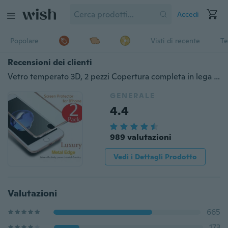
Accedi
Popolare
Visti di recente
Te
Recensioni dei clienti
Vetro temperato 3D, 2 pezzi Copertura completa in lega di titanio iPhone 6 6s Plus 7 7Plus 8 8Plus X Proteggi schermo per telefono Apple
GENERALE
4.4
989 valutazioni
Vedi i Dettagli Prodotto
Valutazioni
665
173