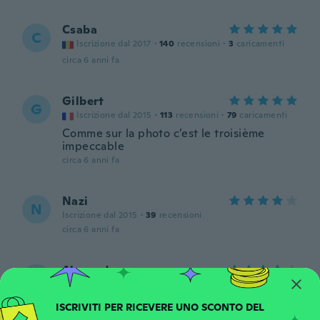
Csaba
C
Iscrizione dal 2017
·
140
recensioni
·
3
caricamenti
circa 6 anni fa
Gilbert
G
Iscrizione dal 2015
·
113
recensioni
·
79
caricamenti
Comme sur la photo c’est le troisième
impeccable
circa 6 anni fa
Nazi
N
Iscrizione dal 2015
·
39
recensioni
circa 6 anni fa
Alexander
A
Iscrizione dal 2016
·
14
recensioni
·
2
caricamenti
Super passend, aber Qualität läst besseres
Wünschen