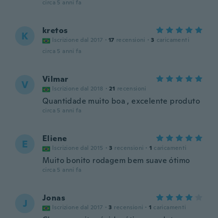
circa 5 anni fa
kretos
K
Iscrizione dal 2017
·
17
recensioni
·
3
caricamenti
circa 5 anni fa
Vilmar
V
Iscrizione dal 2018
·
21
recensioni
Quantidade muito boa , excelente produto
circa 5 anni fa
Eliene
E
Iscrizione dal 2015
·
3
recensioni
·
1
caricamenti
Muito bonito rodagem bem suave ótimo
circa 5 anni fa
Jonas
J
Iscrizione dal 2017
·
3
recensioni
·
1
caricamenti