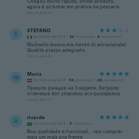
Chegou muito rápido, ótimo produto,
agora é só botar em prática na pescaria
circa 5 anni fa
STEFANO
S
Iscrizione dal 2015
·
22
recensioni
·
6
caricamenti
Mulinello buono ma niente di eccezionale!
Qualità prezzo adeguato.
circa 5 anni fa
Maris
M
Iscrizione dal 2017
·
54
recensioni
·
28
caricamenti
Пришло раньше на 3 недели. Катушки
отличные вот упаковка вся разорвана
circa 5 anni fa
ricardo
R
Iscrizione dal 2016
·
3
recensioni
Boa qualidade e funcional... vou comprar
mais um mais pra frente