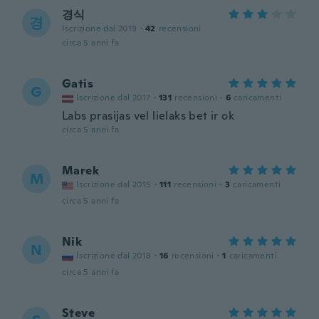
경식
경
Iscrizione dal 2019
·
42
recensioni
circa 5 anni fa
Gatis
G
Iscrizione dal 2017
·
131
recensioni
·
6
caricamenti
Labs prasijas vel lielaks bet ir ok
circa 5 anni fa
Marek
M
Iscrizione dal 2015
·
111
recensioni
·
3
caricamenti
circa 5 anni fa
Nik
N
Iscrizione dal 2018
·
16
recensioni
·
1
caricamenti
circa 5 anni fa
Steve