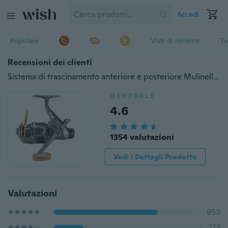
Accedi
Popolare
Visti di recente
Te
Recensioni dei clienti
Sistema di trascinamento anteriore e posteriore Mulinello da spinning d'acqua dolce per mulinello da pesca alla carpa Linea da metallo Mulinello da pesca Carretilha Pesca
GENERALE
4.6
1354 valutazioni
Vedi i Dettagli Prodotto
Valutazioni
959
273