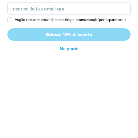
창근
창
Iscrizione dal 2020
·
2
recensioni
Voglio ricevere email di marketing e promozionali (per risparmiare!)
주문한건 3000번 이었는데 4000번이 왔네요
다른 용도로 사용하고 있어요 제품은 괜 찮은
Sblocca 15% di sconto
것 같습니다
circa 6 anni fa
No grazie
Douglas
D
Iscrizione dal 2018
·
58
recensioni
·
27
caricamenti
Its early and its the right size
circa 6 anni fa
Ladislav
L
Iscrizione dal 2020
·
11
recensioni
Zatiaľ super, uvidíme
circa 6 anni fa
Glen