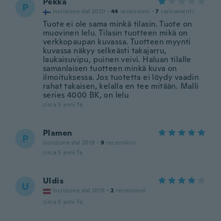
Pekka
P
Iscrizione dal 2020
·
44
recensioni
·
7
caricamenti
Tuote ei ole sama minkä tilasin. Tuote on
muovinen lelu. Tilasin tuotteen mikä on
verkkopaupan kuvassa. Tuotteen myynti
kuvassa näkyy selkeästi takajarru,
laukaisuvipu, puinen veivi. Haluan tilalle
samanlaisen tuotteen minkä kuva on
ilmoituksessa. Jos tuotetta ei löydy vaadin
rahat takaisen, kelalla en tee mitään. Malli
series 4000 BK, on lelu
circa 5 anni fa
Plamen
P
Iscrizione dal 2019
·
9
recensioni
circa 5 anni fa
Uldis
U
Iscrizione dal 2019
·
2
recensioni
circa 5 anni fa