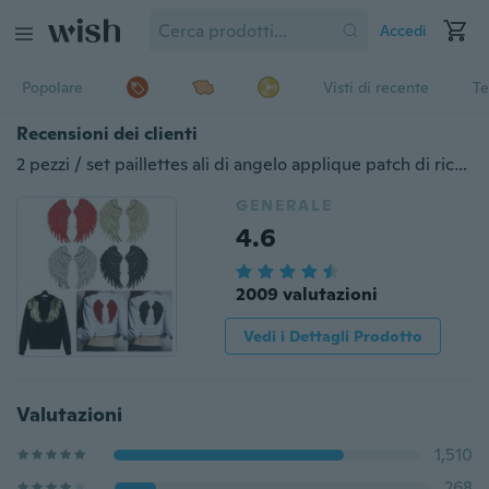
Accedi
Popolare
Visti di recente
Te
Recensioni dei clienti
2 pezzi / set paillettes ali di angelo applique patch di ricamo patche per abbigliamento vestiti parches accessori per adesivi patch di cucito
GENERALE
4.6
2009 valutazioni
Vedi i Dettagli Prodotto
Valutazioni
1,510
268