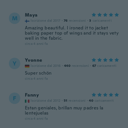
Maya
M
Iscrizione dal 2017
·
76
recensioni
·
3
caricamenti
Amazing beautiful. I ironed it to jacket
baking paper top of wings and it stays vety
well in the fabric.
circa 4 anni fa
Yvonne
Y
Iscrizione dal 2016
·
440
recensioni
·
67
caricamenti
Super schön
circa 4 anni fa
Fanny
F
Iscrizione dal 2012
·
51
recensioni
·
40
caricamenti
Estan geniales, brillan muy padres la
lentejuelas
circa 4 anni fa