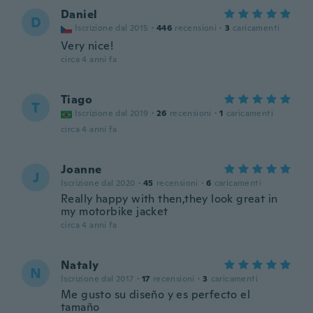
Daniel
D
Iscrizione dal 2015
·
446
recensioni
·
3
caricamenti
Very nice!
circa 4 anni fa
Tiago
T
Iscrizione dal 2019
·
26
recensioni
·
1
caricamenti
circa 4 anni fa
Joanne
J
Iscrizione dal 2020
·
45
recensioni
·
6
caricamenti
Really happy with then,they look great in
my motorbike jacket
circa 4 anni fa
Nataly
N
Iscrizione dal 2017
·
17
recensioni
·
3
caricamenti
Me gusto su diseño y es perfecto el
tamaño