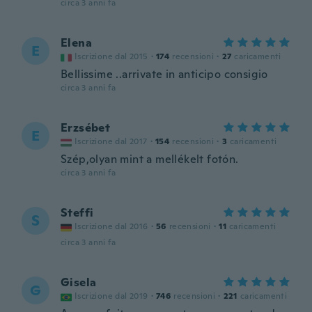
circa 3 anni fa
Elena
E
Iscrizione dal 2015
·
174
recensioni
·
27
caricamenti
Bellissime ..arrivate in anticipo consigio
circa 3 anni fa
Erzsébet
E
Iscrizione dal 2017
·
154
recensioni
·
3
caricamenti
Szép,olyan mint a mellékelt fotón.
circa 3 anni fa
Steffi
S
Iscrizione dal 2016
·
56
recensioni
·
11
caricamenti
circa 3 anni fa
Gisela
G
Iscrizione dal 2019
·
746
recensioni
·
221
caricamenti