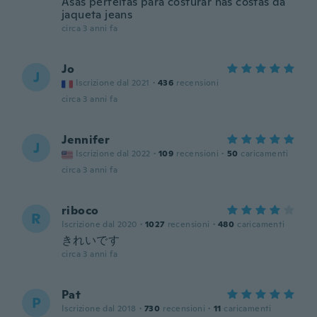
Asas perfeitas para costurar nas costas da
jaqueta jeans
circa 3 anni fa
Jo
J
Iscrizione dal 2021
·
436
recensioni
circa 3 anni fa
Jennifer
J
Iscrizione dal 2022
·
109
recensioni
·
50
caricamenti
circa 3 anni fa
riboco
R
Iscrizione dal 2020
·
1027
recensioni
·
480
caricamenti
きれいです
circa 3 anni fa
Pat
P
Iscrizione dal 2018
·
730
recensioni
·
11
caricamenti