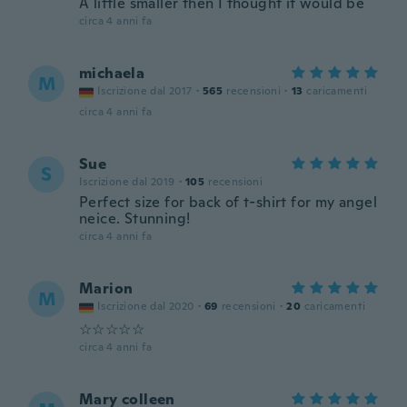
A little smaller then I thought it would be
circa 4 anni fa
michaela
M
Iscrizione dal 2017
·
565
recensioni
·
13
caricamenti
circa 4 anni fa
Sue
S
Iscrizione dal 2019
·
105
recensioni
Perfect size for back of t-shirt for my angel
neice. Stunning!
circa 4 anni fa
Marion
M
Iscrizione dal 2020
·
69
recensioni
·
20
caricamenti
☆☆☆☆☆
circa 4 anni fa
Mary colleen