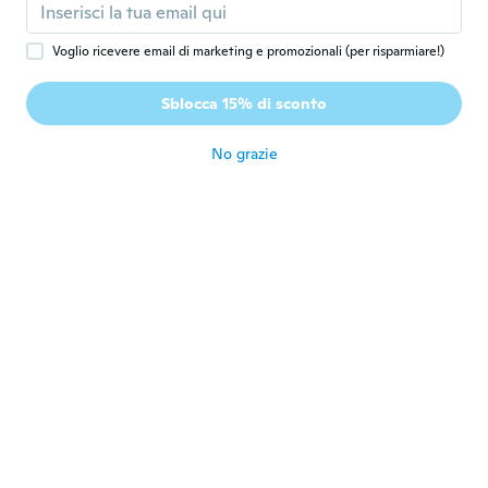
circa 5 anni fa
Voglio ricevere email di marketing e promozionali (per risparmiare!)
Melanie
M
Iscrizione dal 2017
·
83
recensioni
·
2
caricamenti
Sblocca 15% di sconto
Thin but pretty
circa 5 anni fa
No grazie
Jillian
J
Iscrizione dal 2018
·
15
recensioni
circa 5 anni fa
Valentine
V
Iscrizione dal 2018
·
28
recensioni
·
20
caricamenti
They're a good size
circa 5 anni fa