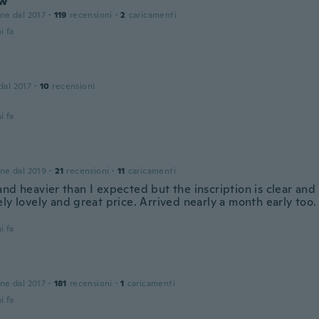
ow
one dal 2017
·
119
recensioni
·
2
caricamenti
i fa
 dal 2017
·
10
recensioni
i fa
one dal 2019
·
21
recensioni
·
11
caricamenti
nd heavier than I expected but the inscription is clear and 
ly lovely and great price. Arrived nearly a month early too
i fa
one dal 2017
·
181
recensioni
·
1
caricamenti
i fa