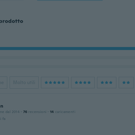
 prodotto
ne
Molto utili
on
one dal 2014
·
76
recensioni
·
14
caricamenti
i fa