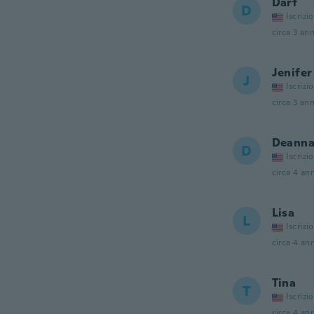
Dart
D
Iscrizi
circa 3 ann
Jenifer
J
Iscrizi
circa 3 ann
Deann
D
Iscrizi
circa 4 ann
Lisa
L
Iscrizi
circa 4 ann
Tina
T
Iscrizi
circa 4 ann