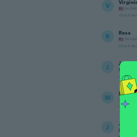
Virgini
V
Iscrizi
circa 5 ann
Rosa
R
Iscrizi
circa 5 ann
Jacob
J
Iscrizi
circa 5 ann
Michel
M
Iscrizione
circa 5 ann
Jennife
J
Iscrizi