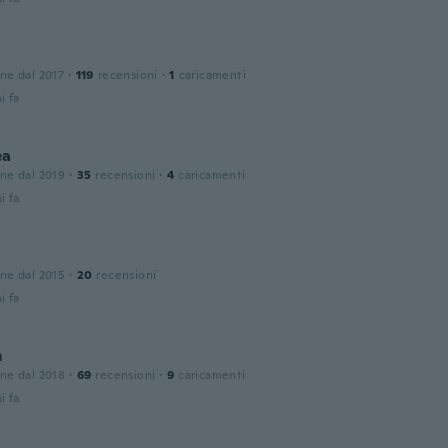
one dal 2017
·
119
recensioni
·
1
caricamenti
i fa
ea
one dal 2019
·
35
recensioni
·
4
caricamenti
i fa
a
one dal 2015
·
20
recensioni
i fa
m
one dal 2018
·
69
recensioni
·
9
caricamenti
i fa