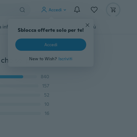
Accedi
 infanzia
Accessori per animali
Di più
Sblocca offerte solo per te!
Accedi
Targhetta per cani timbrata a mano - Ricorda sempre che sei più coraggioso di quanto credi - Gioielli personalizzati - Consapevolezza del cancro, regalo più forte e ispiratore
New to Wish?
Iscriviti
840
157
52
10
16