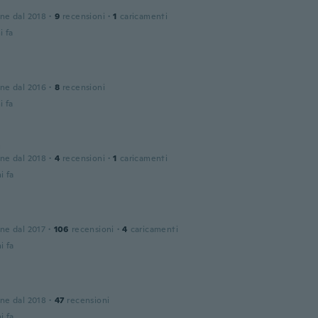
one dal 2018
·
9
recensioni
·
1
caricamenti
i fa
one dal 2016
·
8
recensioni
i fa
a
one dal 2018
·
4
recensioni
·
1
caricamenti
i fa
one dal 2017
·
106
recensioni
·
4
caricamenti
i fa
one dal 2018
·
47
recensioni
i fa