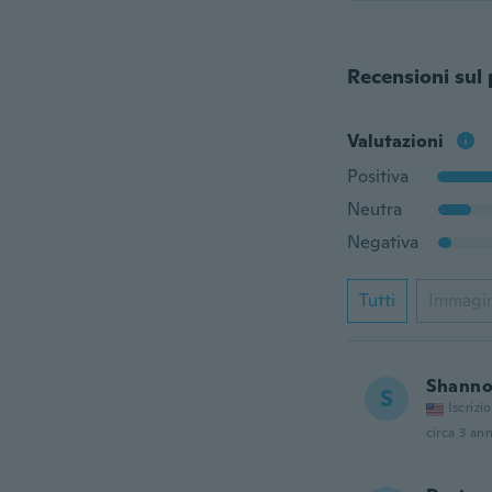
Recensioni sul
Valutazioni
Positiva
Neutra
Negativa
Tutti
Immagi
Shann
S
Iscrizi
circa 3 ann