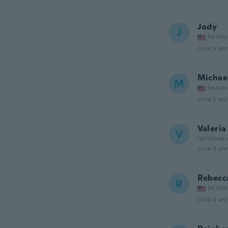
Jody
J
Iscrizi
circa 5 ann
Michae
M
Iscrizi
circa 5 ann
Valeria
V
Iscrizione
circa 5 ann
Rebecc
R
Iscrizi
circa 5 ann