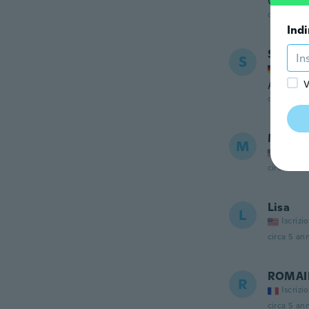
Got it f
circa 5 ann
Indi
Shelly
S
Iscrizi
Alles s
V
circa 5 ann
Mary
M
Iscrizi
circa 5 ann
Lisa
L
Iscrizi
circa 5 ann
ROMAI
R
Iscrizi
circa 5 ann