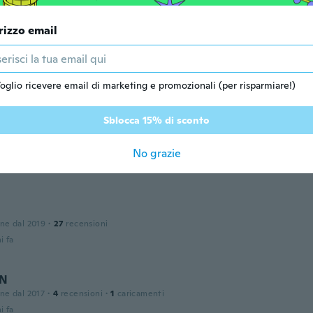
or the other half for his keys. It is perfect.
i fa
rizzo email
one dal 2019
·
2
recensioni
uper ! Ist genauso wie auf dem Foto
oglio ricevere email di marketing e promozionali (per risparmiare!)
i fa
Sblocca 15% di sconto
No grazie
one dal 2018
·
1
recensioni
i fa
one dal 2019
·
27
recensioni
i fa
N
one dal 2017
·
4
recensioni
·
1
caricamenti
i fa