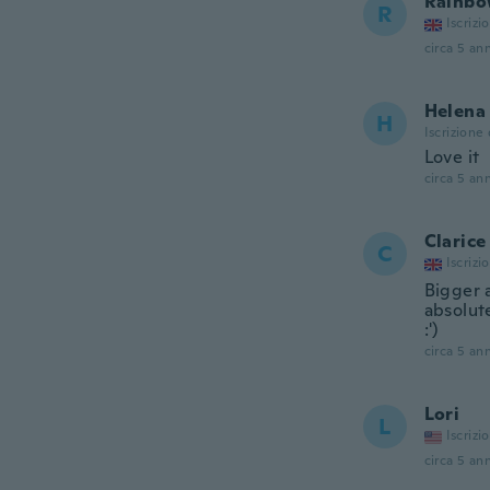
Rainb
R
Iscrizi
circa 5 ann
Helena
H
Iscrizione
Love it
circa 5 ann
Clarice
C
Iscrizi
Bigger a
absolute
:')
circa 5 ann
Lori
L
Iscrizi
circa 5 ann