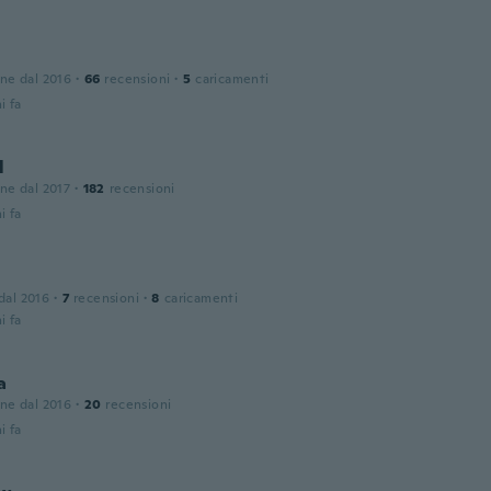
one dal 2016
·
66
recensioni
·
5
caricamenti
i fa
l
one dal 2017
·
182
recensioni
i fa
 dal 2016
·
7
recensioni
·
8
caricamenti
i fa
a
one dal 2016
·
20
recensioni
i fa