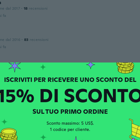
a
one dal 2017
·
18
recensioni
i fa
one dal 2016
·
83
recensioni
i fa
one dal 2018
·
13
recensioni
i fa
15% DI SCONT
le
 dal 2018
·
52
recensioni
·
3
caricamenti
i fa
SUL TUO PRIMO ORDINE
Sconto massimo: 5 US$.
r
1 codice per cliente.
one dal 2017
·
24
recensioni