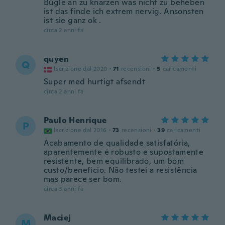
Bügle an zu knarzen was nicht zu beheben
ist das finde ich extrem nervig. Ansonsten
ist sie ganz ok .
circa 2 anni fa
quyen
Q
Iscrizione dal 2020
·
71
recensioni
·
5
caricamenti
Super med hurtigt afsendt
circa 2 anni fa
Paulo Henrique
P
Iscrizione dal 2016
·
73
recensioni
·
39
caricamenti
Acabamento de qualidade satisfatória,
aparentemente é robusto e supostamente
resistente, bem equilibrado, um bom
custo/beneficio. Não testei a resistência
mas parece ser bom.
circa 3 anni fa
Maciej
M