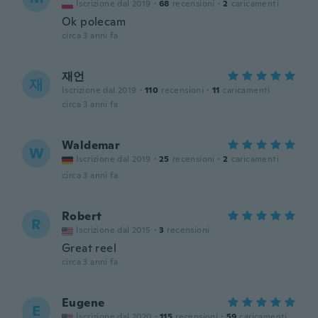
Iscrizione dal 2019
·
68
recensioni
·
2
caricamenti
Ok polecam
circa 3 anni fa
재언
재
Iscrizione dal 2019
·
110
recensioni
·
11
caricamenti
circa 3 anni fa
Waldemar
W
Iscrizione dal 2019
·
25
recensioni
·
2
caricamenti
circa 3 anni fa
Robert
R
Iscrizione dal 2015
·
3
recensioni
Great reel
circa 3 anni fa
Eugene
E
Iscrizione dal 2020
·
115
recensioni
·
59
caricamenti