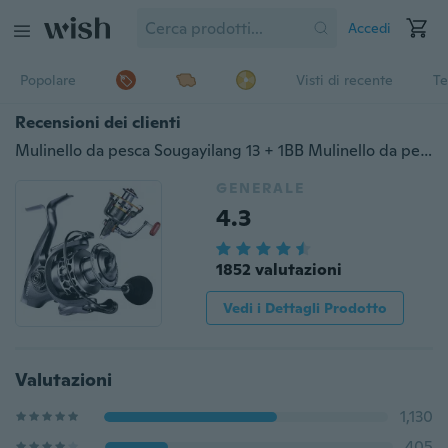
Accedi
Popolare
Visti di recente
Te
Recensioni dei clienti
Mulinello da pesca Sougayilang 13 + 1BB Mulinello da pesca spinning in alluminio ultraleggero
GENERALE
4.3
1852 valutazioni
Vedi i Dettagli Prodotto
Valutazioni
1,130
405