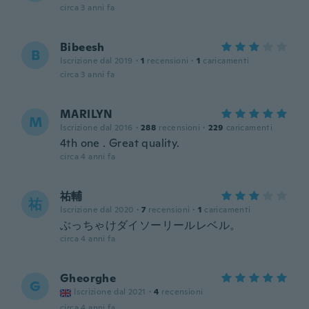
circa 3 anni fa
Bibeesh
B
Iscrizione dal 2019
·
1
recensioni
·
1
caricamenti
circa 3 anni fa
MARILYN
M
Iscrizione dal 2016
·
288
recensioni
·
229
caricamenti
4th one . Great quality.
circa 4 anni fa
祐輔
祐
Iscrizione dal 2020
·
7
recensioni
·
1
caricamenti
ぶっちゃけダイソーリールレベル。
circa 4 anni fa
Gheorghe
G
Iscrizione dal 2021
·
4
recensioni
circa 4 anni fa