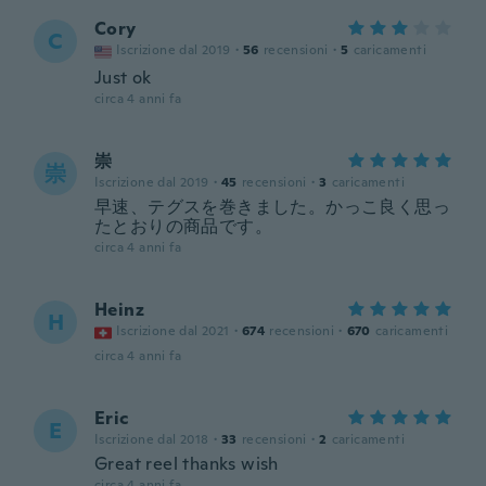
Cory
C
Iscrizione dal 2019
·
56
recensioni
·
5
caricamenti
Just ok
circa 4 anni fa
崇
崇
Iscrizione dal 2019
·
45
recensioni
·
3
caricamenti
早速、テグスを巻きました。かっこ良く思っ
たとおりの商品です。
circa 4 anni fa
Heinz
H
Iscrizione dal 2021
·
674
recensioni
·
670
caricamenti
circa 4 anni fa
Eric
E
Iscrizione dal 2018
·
33
recensioni
·
2
caricamenti
Great reel thanks wish
circa 4 anni fa