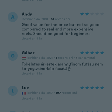
Andy
A
Iscrizione dal 2018
·
51
recensioni
Good value for the price but not so good
compared to real and more expensive
reels. Should be good for beginners
circa 4 anni fa
Gábor
G
Iscrizione dal 2021
·
1
recensioni
·
1
caricamenti
Tökèletes ár-ertek arany ,finom futásu nem
kotyog,zsinorkèp faxa😉☝️
circa 4 anni fa
Luc
L
Iscrizione dal 2017
·
107
recensioni
circa 4 anni fa