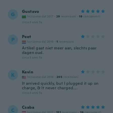
Gustavo
G
Iscrizione dal 2017
·
29
recensioni
·
19
caricamenti
circa 3 anni fa
Peet
P
Iscrizione dal 2019
·
1
recensioni
Artikel gaat niet meer aan, slechts paar
dagen oud.
circa 3 anni fa
Kevin
K
Iscrizione dal 2016
·
205
recensioni
It arrived quickly, but I plugged it up on
charge, & It never charged....
circa 3 anni fa
Csaba
C
Iscrizione dal 2017
·
131
recensioni
·
26
caricamenti