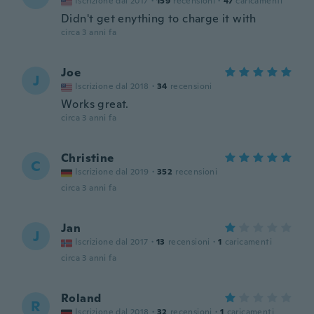
Iscrizione dal 2017
·
159
recensioni
·
47
caricamenti
Didn't get enything to charge it with
circa 3 anni fa
Joe
J
Iscrizione dal 2018
·
34
recensioni
Works great.
circa 3 anni fa
Christine
C
Iscrizione dal 2019
·
352
recensioni
circa 3 anni fa
Jan
J
Iscrizione dal 2017
·
13
recensioni
·
1
caricamenti
circa 3 anni fa
Roland
R
Iscrizione dal 2018
·
32
recensioni
·
1
caricamenti