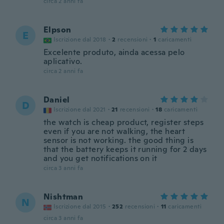
circa 2 anni fa
Elpson
E
Iscrizione dal 2018
·
2
recensioni
·
1
caricamenti
Excelente produto, ainda acessa pelo
aplicativo.
circa 2 anni fa
Daniel
D
Iscrizione dal 2021
·
21
recensioni
·
18
caricamenti
the watch is cheap product, register steps
even if you are not walking, the heart
sensor is not working. the good thing is
that the battery keeps it running for 2 days
and you get notifications on it
circa 3 anni fa
Nishtman
N
Iscrizione dal 2015
·
252
recensioni
·
11
caricamenti
circa 3 anni fa