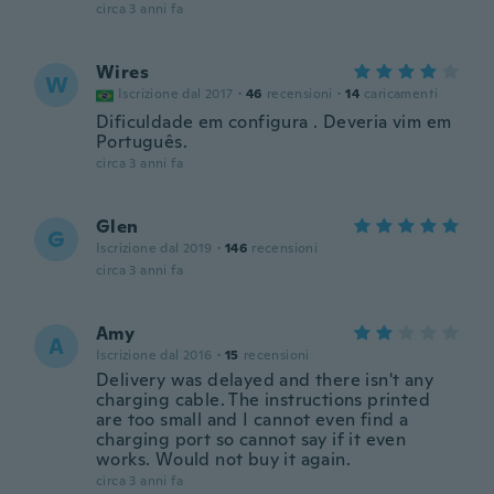
circa 3 anni fa
Wires
W
Iscrizione dal 2017
·
46
recensioni
·
14
caricamenti
Dificuldade em configura . Deveria vim em
Português.
circa 3 anni fa
Glen
G
Iscrizione dal 2019
·
146
recensioni
circa 3 anni fa
Amy
A
Iscrizione dal 2016
·
15
recensioni
Delivery was delayed and there isn't any
charging cable. The instructions printed
are too small and I cannot even find a
charging port so cannot say if it even
works. Would not buy it again.
circa 3 anni fa