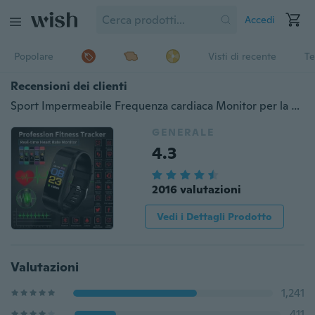
Accedi
Popolare
Visti di recente
Te
Recensioni dei clienti
Sport Impermeabile Frequenza cardiaca Monitor per la pressione arteriosa Braccialetto intelligente Pedometro Passo contacalorie Inseguitore di fitness Cinturino intelligente Chiamata sedentaria SMS Promemoria Attività Smart Wristband
GENERALE
4.3
2016 valutazioni
Vedi i Dettagli Prodotto
Valutazioni
1,241
411