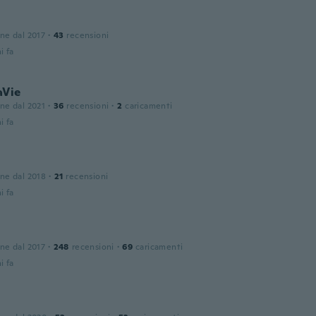
one dal 2017
·
43
recensioni
i fa
aVie
one dal 2021
·
36
recensioni
·
2
caricamenti
i fa
one dal 2018
·
21
recensioni
i fa
one dal 2017
·
248
recensioni
·
69
caricamenti
i fa