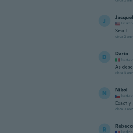
circa 2 ann
Jacque
J
Iscrizi
Small
circa 2 ann
Dario
D
Iscrizi
As desc
circa 3 ann
Nikol
N
Iscrizi
Exactly 
circa 3 ann
Rebecc
R
Iscrizi