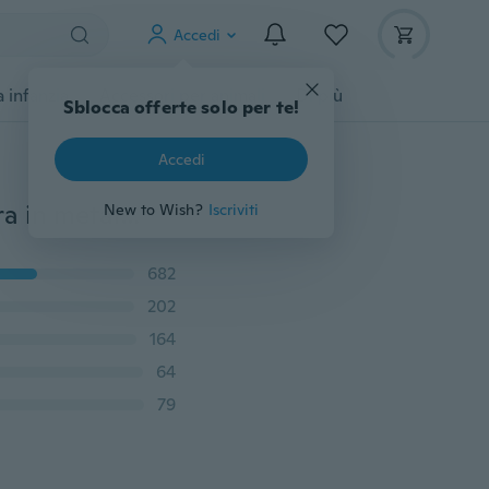
Accedi
 infanzia
Accessori per animali
Di più
Sblocca offerte solo per te!
Accedi
Cinture a catena retrò semplici Abito da donna Cintura in metallo Gioielli per feste natalizie con tutti i fiammiferi
New to Wish?
Iscriviti
682
202
164
64
79