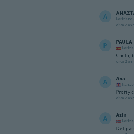
ΑΝΑΣΤ
Α
Iscrizione
circa 2 ann
PAULA
P
Iscrizi
Chulo, 
circa 2 ann
Ana
A
Iscrizi
Pretty c
circa 2 ann
Azin
A
Iscrizi
Det pas