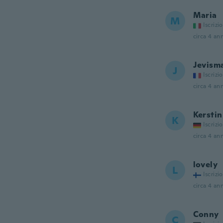
Maria
M
Iscrizi
circa 4 ann
Jevism
J
Iscrizi
circa 4 ann
Kerstin
K
Iscrizi
circa 4 ann
lovely
L
Iscrizi
circa 4 ann
Conny
C