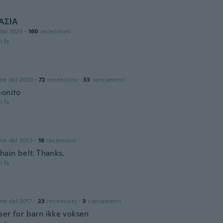
ΑΣΙΑ
 dal 2023
·
160
recensioni
i fa
one dal 2020
·
72
recensioni
·
33
caricamenti
bonito
i fa
one dal 2022
·
18
recensioni
hain belt. Thanks.
i fa
one dal 2017
·
23
recensioni
·
3
caricamenti
ser for barn ikke voksen