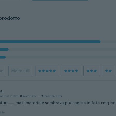
 prodotto
ne
Molto utili
la
one dal 2020
·
8
recensioni
·
2
caricamenti
ntura......ma il materiale sembrava più spesso in foto cmq be
i fa