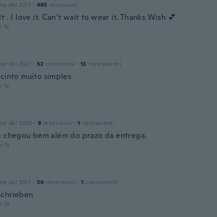
one dal 2017
·
485
recensioni
t . I love it. Can’t wait to wear it. Thanks Wish 💕
i fa
one dal 2021
·
52
recensioni
·
13
caricamenti
 cinto muito simples
i fa
one dal 2020
·
8
recensioni
·
1
caricamenti
e chegou bem além do prazo da entrega.
i fa
one dal 2017
·
50
recensioni
·
1
caricamenti
chrieben
i fa