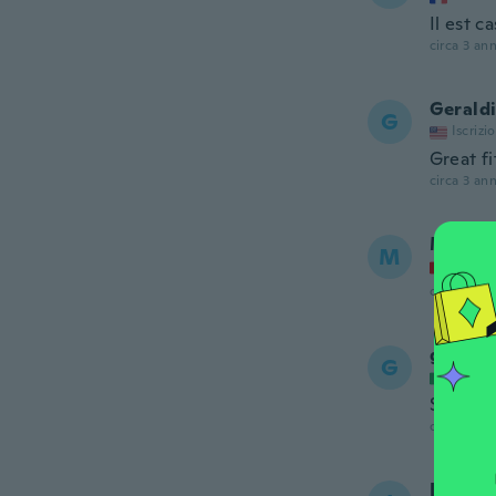
Il est c
circa 3 ann
Gerald
G
Iscrizi
Great fi
circa 3 ann
Maria-
M
Iscrizi
circa 3 ann
gianni
G
Iscrizi
Simpati
circa 3 ann
Ivana