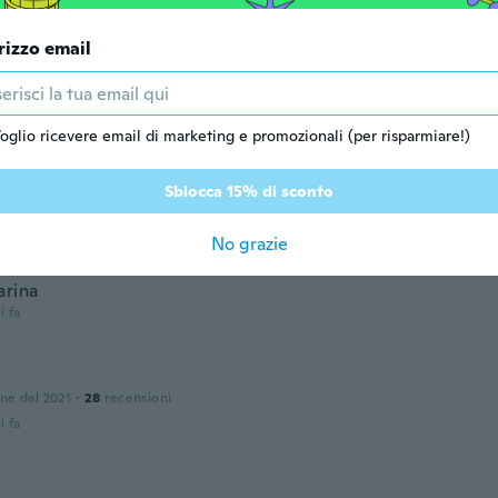
one dal 2019
·
4
recensioni
i fa
rizzo email
one dal 2017
·
2
recensioni
oglio ricevere email di marketing e promozionali (per risparmiare!)
d item at specified time. Thanks
i fa
Sblocca 15% di sconto
o
No grazie
one dal 2018
·
337
recensioni
·
292
caricamenti
arina
i fa
one dal 2021
·
28
recensioni
i fa