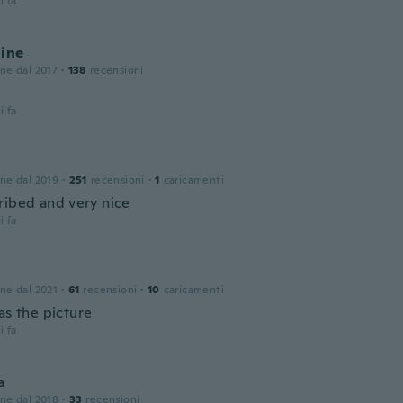
i fa
line
one dal 2017
·
138
recensioni
i fa
one dal 2019
·
251
recensioni
·
1
caricamenti
ribed and very nice
i fa
one dal 2021
·
61
recensioni
·
10
caricamenti
as the picture
i fa
a
one dal 2018
·
33
recensioni