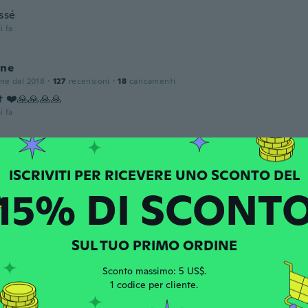
assé
i fa
ine
one dal 2018
·
127
recensioni
·
18
caricamenti
t ❤️🙏🙏🙏🙏
i fa
Rosa
one dal 2017
·
80
recensioni
i fa
15% DI SCONT
one dal 2017
·
15
recensioni
SUL TUO PRIMO ORDINE
ca e carina
i fa
Sconto massimo: 5 US$.
1 codice per cliente.