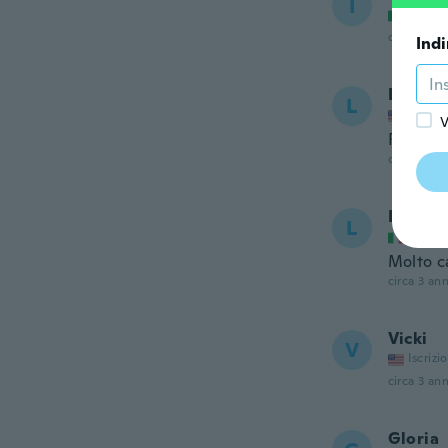
I
Iscrizi
circa 3 ann
Indi
Laura
L
Iscrizi
V
Receive
circa 3 ann
Lucian
L
Iscrizi
Molto c
circa 3 ann
Vicki
V
Iscrizi
circa 3 ann
Gloria