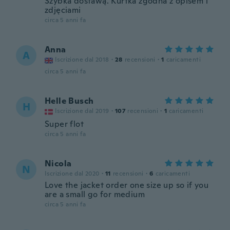
Szybka dostawą. Kurtka zgodna z opisem i
zdjęciami
circa 5 anni fa
Anna
A
Iscrizione dal 2018
·
28
recensioni
·
1
caricamenti
circa 5 anni fa
Helle Busch
H
Iscrizione dal 2019
·
107
recensioni
·
1
caricamenti
Super flot
circa 5 anni fa
Nicola
N
Iscrizione dal 2020
·
11
recensioni
·
6
caricamenti
Love the jacket order one size up so if you
are a small go for medium
circa 5 anni fa