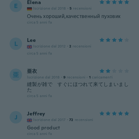
Elena
E
Iscrizione dal 2018
·
5
recensioni
Очень хороший,качественный пуховик
circa 5 anni fa
Lee
L
Iscrizione dal 2012
·
2
recensioni
circa 5 anni fa
亜衣
亜
Iscrizione dal 2018
·
9
recensioni
·
1
caricamenti
縫製が雑で すぐにほつれて来てしまいまし
た
circa 5 anni fa
Jeffrey
J
Iscrizione dal 2017
·
72
recensioni
Good product
circa 5 anni fa