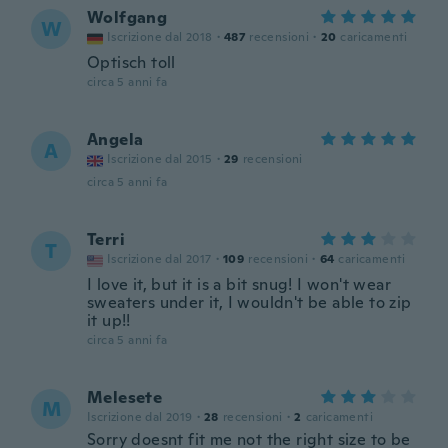
Wolfgang
W
Iscrizione dal 2018
·
487
recensioni
·
20
caricamenti
Optisch toll
circa 5 anni fa
Angela
A
Iscrizione dal 2015
·
29
recensioni
circa 5 anni fa
Terri
T
Iscrizione dal 2017
·
109
recensioni
·
64
caricamenti
I love it, but it is a bit snug! I won't wear
sweaters under it, I wouldn't be able to zip
it up!!
circa 5 anni fa
Melesete
M
Iscrizione dal 2019
·
28
recensioni
·
2
caricamenti
Sorry doesnt fit me not the right size to be