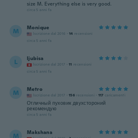
size M. Everything else is very good.
circa 5 anni fa
Monique
M
Iscrizione dal 2016
·
14
recensioni
circa 5 anni fa
ljubisa
L
Iscrizione dal 2017
·
11
recensioni
circa 5 anni fa
Metro
M
Iscrizione dal 2017
·
156
recensioni
·
117
caricamenti
Отличный пуховик двухстороний
рекомендую
circa 5 anni fa
Makshana
M