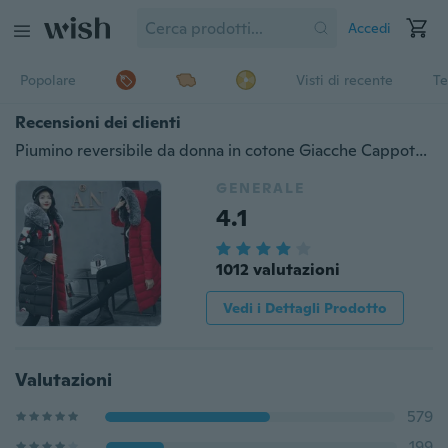
Accedi
Popolare
Visti di recente
Te
Recensioni dei clienti
Piumino reversibile da donna in cotone Giacche Cappotto invernale casual imbottito in cotone Grande collo di pelliccia con cappuccio Taglie forti S-XXXL
GENERALE
4.1
1012 valutazioni
Vedi i Dettagli Prodotto
Valutazioni
579
199