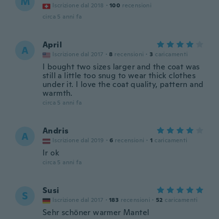
M
Iscrizione dal 2018
·
100
recensioni
circa 5 anni fa
April
A
Iscrizione dal 2017
·
8
recensioni
·
3
caricamenti
I bought two sizes larger and the coat was
still a little too snug to wear thick clothes
under it. I love the coat quality, pattern and
warmth.
circa 5 anni fa
Andris
A
Iscrizione dal 2019
·
6
recensioni
·
1
caricamenti
Ir ok
circa 5 anni fa
Susi
S
Iscrizione dal 2017
·
183
recensioni
·
52
caricamenti
Sehr schöner warmer Mantel