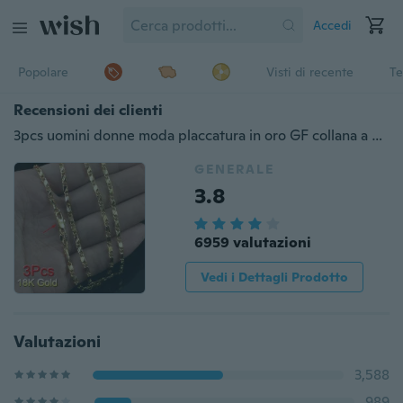
Accedi
Popolare
Visti di recente
Te
Recensioni dei clienti
3pcs uomini donne moda placcatura in oro GF collana a catena da sposa intrecciata 18-30 pollici
GENERALE
3.8
6959 valutazioni
Vedi i Dettagli Prodotto
Valutazioni
3,588
989