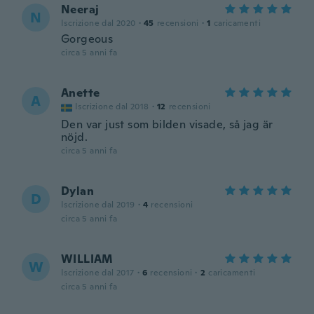
Neeraj
N
Iscrizione dal 2020
·
45
recensioni
·
1
caricamenti
Gorgeous
circa 5 anni fa
Anette
A
Iscrizione dal 2018
·
12
recensioni
Den var just som bilden visade, så jag är
nöjd.
circa 5 anni fa
Dylan
D
Iscrizione dal 2019
·
4
recensioni
circa 5 anni fa
WILLIAM
W
Iscrizione dal 2017
·
6
recensioni
·
2
caricamenti
circa 5 anni fa