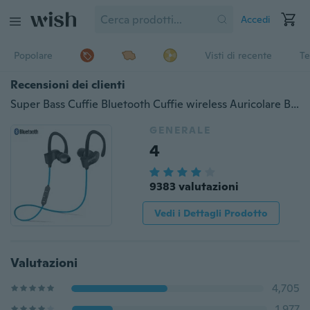
Accedi
Popolare
Visti di recente
Te
Recensioni dei clienti
Super Bass Cuffie Bluetooth Cuffie wireless Auricolare Bluetooth Impermeabile per telefono sportivo con microfono per Xiaomi / IPhone / samsung Cuffie auricolari Cuffie Bluedio
GENERALE
4
9383 valutazioni
Vedi i Dettagli Prodotto
Valutazioni
4,705
1,977