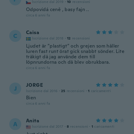
Iscrizione dal 2019
·
10
recensioni
Odpovídá ceně , basy fajn ..
circa 6 anni fa
Caisa
C
Iscrizione dal 2018
·
12
recensioni
Ljudet är ”plastigt” och grejen som håller
luren fast runt örat gick snabbt sönder. Lite
tråkigt då jag använde dem till
löpnrundorna och då blev obrukbara.
circa 6 anni fa
JORGE
J
Iscrizione dal 2016
·
25
recensioni
·
1
caricamenti
Bien
circa 6 anni fa
Anita
A
Iscrizione dal 2017
·
8
recensioni
·
1
caricamenti