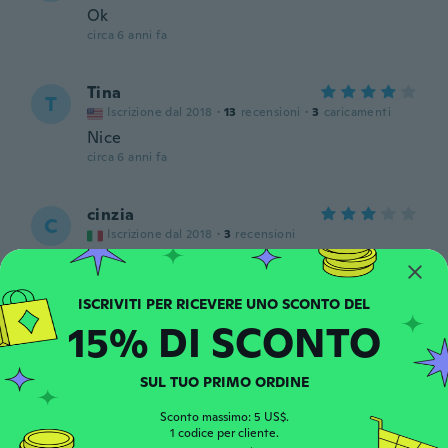
Ok
circa 6 anni fa
Tina
T
Iscrizione dal 2018
·
13
recensioni
·
3
caricamenti
Nice
circa 6 anni fa
cinzia
C
Iscrizione dal 2018
·
3
recensioni
Prodotto abbastanza buono certo la qualità
dell audio lascia un po’ a desiderare ma x il
prezzo acquistato va bene
circa 6 anni fa
15% DI SCONTO
Jnet
J
SUL TUO PRIMO ORDINE
Iscrizione dal 2018
·
4
recensioni
Works great
Sconto massimo: 5 US$.
1 codice per cliente.
circa 6 anni fa