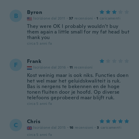
Byron
B
Iscrizione dal 2011
·
37
recensioni
·
1
caricamenti
They were OK I probably wouldn’t buy
them again a little small for my fat head but
thank you
circa 5 anni fa
Frank
F
Iscrizione dal 2016
·
11
recensioni
Kost weinig maar is ook niks. Functies doen
het wel maar het geluidskwaliteit is ruk.
Bas is nergens te bekennen en de hoge
tonen fluiten door je hoofd. Op diverse
telefoons geprobeerd maar blijft ruk.
circa 5 anni fa
Chris
C
Iscrizione dal 2015
·
16
recensioni
·
3
caricamenti
circa 5 anni fa