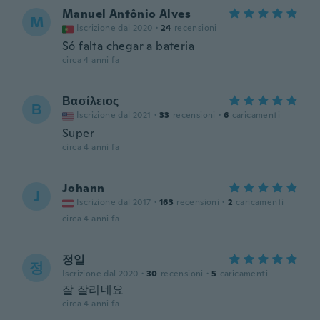
Manuel Antônio Alves
M
Iscrizione dal 2020
·
24
recensioni
Só falta chegar a bateria
circa 4 anni fa
Βασίλειος
Β
Iscrizione dal 2021
·
33
recensioni
·
6
caricamenti
Super
circa 4 anni fa
Johann
J
Iscrizione dal 2017
·
163
recensioni
·
2
caricamenti
circa 4 anni fa
정일
정
Iscrizione dal 2020
·
30
recensioni
·
5
caricamenti
잘 잘리네요
circa 4 anni fa