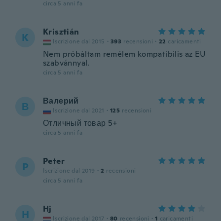
circa 5 anni fa
Krisztián
K
Iscrizione dal 2015
·
393
recensioni
·
22
caricamenti
Nem próbàltam remélem kompatibilis az EU
szabvánnyal.
circa 5 anni fa
Валерий
В
Iscrizione dal 2021
·
125
recensioni
Отличный товар 5+
circa 5 anni fa
Peter
P
Iscrizione dal 2019
·
2
recensioni
circa 5 anni fa
Hj
H
Iscrizione dal 2017
·
80
recensioni
·
1
caricamenti