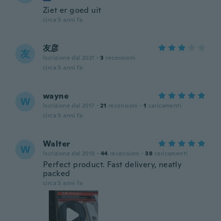
Ziet er goed uit
circa 5 anni fa
友彦
友
Iscrizione dal 2021
·
3
recensioni
circa 5 anni fa
wayne
W
Iscrizione dal 2017
·
21
recensioni
·
1
caricamenti
circa 5 anni fa
Walter
W
Iscrizione dal 2019
·
44
recensioni
·
38
caricamenti
Perfect product. Fast delivery, neatly
packed
circa 5 anni fa