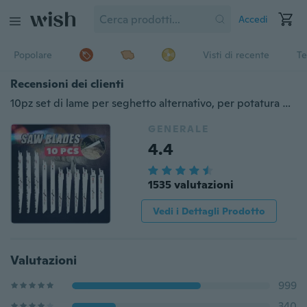
Accedi
Popolare
Visti di recente
Te
Recensioni dei clienti
10pz set di lame per seghetto alternativo, per potatura del legno
GENERALE
4.4
1535 valutazioni
Vedi i Dettagli Prodotto
Valutazioni
999
340