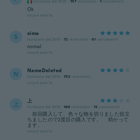
Iscrizione dal 2020
·
157
recensioni
·
1
caricamenti
Ok
circa 4 anni fa
sima
S
Iscrizione dal 2019
·
72
recensioni
·
61
caricamenti
nomal
circa 4 anni fa
NameDeleted
N
Iscrizione dal 2018
·
753
recensioni
circa 4 anni fa
上
上
Iscrizione dal 2019
·
166
recensioni
·
13
caricamenti
前回購入して、色々な物を切りました役立
ちましたので2度目の購入です。 助かって
ます。
circa 4 anni fa