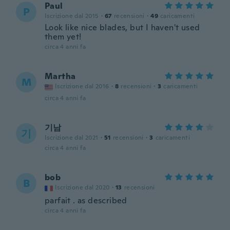
Paul
P
Iscrizione dal 2015
·
67
recensioni
·
49
caricamenti
Look like nice blades, but I haven't used
them yet!
circa 4 anni fa
Martha
M
Iscrizione dal 2016
·
8
recensioni
·
3
caricamenti
circa 4 anni fa
기남
기
Iscrizione dal 2021
·
51
recensioni
·
3
caricamenti
circa 4 anni fa
bob
B
Iscrizione dal 2020
·
13
recensioni
parfait . as described
circa 4 anni fa