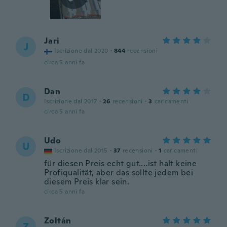
Jari
J
Iscrizione dal 2020
·
844
recensioni
circa 5 anni fa
Dan
D
Iscrizione dal 2017
·
26
recensioni
·
3
caricamenti
circa 5 anni fa
Udo
U
Iscrizione dal 2015
·
37
recensioni
·
1
caricamenti
für diesen Preis echt gut....ist halt keine
Profiqualität, aber das sollte jedem bei
diesem Preis klar sein.
circa 5 anni fa
Zoltán
Z