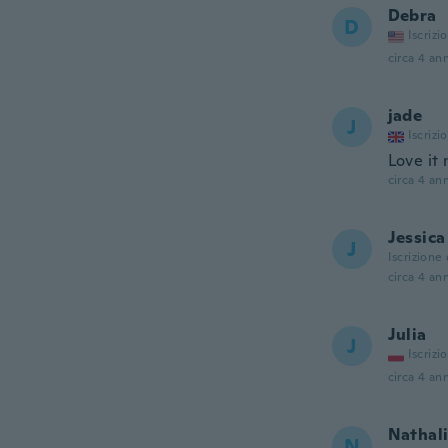
Debra
D
Iscrizi
circa 4 ann
jade
J
Iscrizi
Love it 
circa 4 ann
Jessica
J
Iscrizione
circa 4 ann
Julia
J
Iscrizi
circa 4 ann
Nathal
N