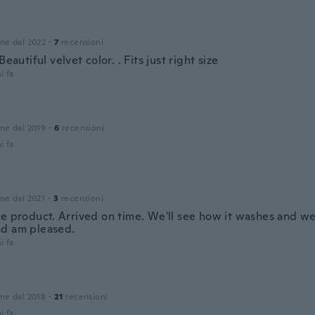
one dal 2022
·
7
recensioni
 Beautiful velvet color. . Fits just right size
i fa
one dal 2019
·
6
recensioni
i fa
one dal 2021
·
3
recensioni
ce product. Arrived on time. We'll see how it washes and wea
d am pleased.
i fa
one dal 2018
·
21
recensioni
i fa