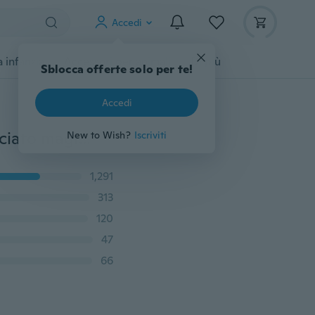
Accedi
 infanzia
Accessori per animali
Di più
Sblocca offerte solo per te!
Accedi
Moda donna manica lunga maglione di velluto schiacciato maglione cardigan giacca cappotto allentato outwear
New to Wish?
Iscriviti
1,291
313
120
47
66