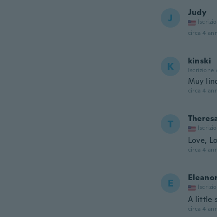
Judy
J
Iscrizi
circa 4 ann
kinski
K
Iscrizione
Muy lin
circa 4 ann
Theres
T
Iscrizi
Love, Lo
circa 4 ann
Eleano
E
Iscrizi
A little
circa 4 ann