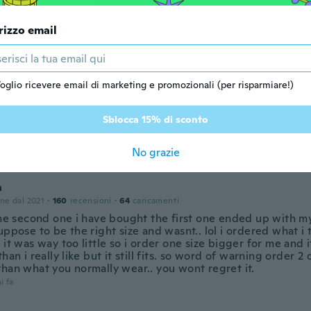
rizzo email
 dal 2017
·
28
recensioni
like the picture. Size was just right. Happy with my purchas
i fa
oglio ricevere email di marketing e promozionali (per risparmiare!)
nie
Sblocca 15% di sconto
one dal 2017
·
383
recensioni
i fa
No grazie
a
one dal 2021
·
160
recensioni
·
64
caricamenti
 the second one i have bought the first one ended up with 
uppose to be the right size and wasnt.. lol i ordered what 
 it was way too little so i order one size bigger for me and it 
than i really like but it still fits. so word of warning order 2 
than what you normally wear.. you wont regret it.
i fa