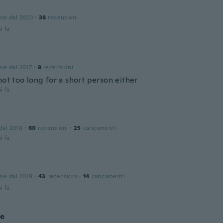
one dal 2020
·
38
recensioni
i fa
one dal 2017
·
9
recensioni
not too long for a short person either
i fa
 dal 2018
·
60
recensioni
·
25
caricamenti
i fa
one dal 2019
·
43
recensioni
·
14
caricamenti
i fa
ie