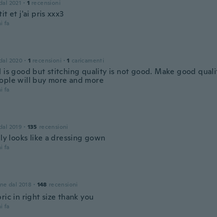
 dal 2021
·
1
recensioni
it et j'ai pris xxx3
i fa
 dal 2020
·
1
recensioni
·
1
caricamenti
l is good but stitching quality is not good. Make good qual
ople will buy more and more
i fa
 dal 2019
·
135
recensioni
lly looks like a dressing gown
i fa
one dal 2018
·
148
recensioni
ric in right size thank you
i fa