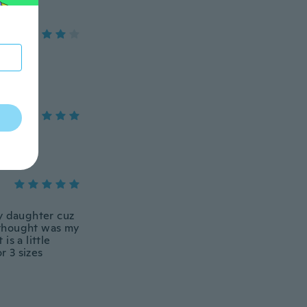
e.
my daughter cuz
i thought was my
is a little
or 3 sizes