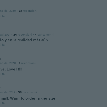
one dal 2020
·
23
recensioni
i fa
 dal 2021
·
24
recensioni
·
4
caricamenti
do y en la realidad más aún
i fa
a
one dal 2020
·
9
recensioni
ve, Love It!!!
i fa
r
one dal 2017
·
56
recensioni
 small. Want to order larger size.
i fa