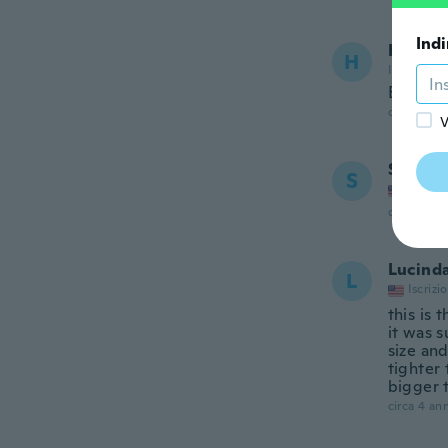
Indi
Helen
H
Iscrizione
Exactly 
circa 4 ann
V
Stepha
S
Iscrizi
circa 4 ann
Lucind
L
Iscrizi
this is
it was s
size and
tighter 
bigger 
circa 4 ann