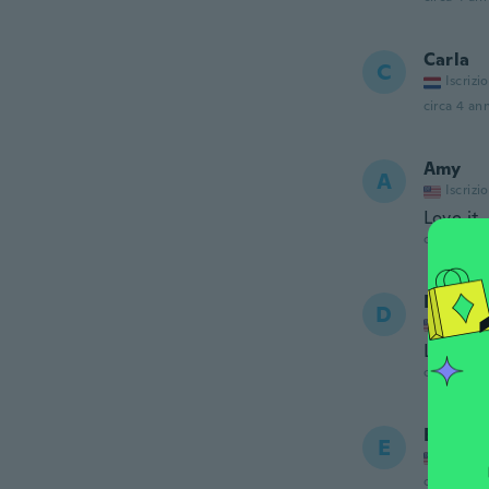
Carla
C
Iscrizi
circa 4 ann
Amy
A
Iscrizi
Love it
circa 4 ann
Dawn
D
Iscrizi
Looks a
circa 4 ann
Euna
E
Iscrizi
circa 4 ann