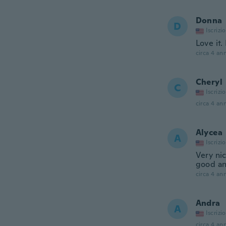
Donna
D
Iscrizi
Love it.
circa 4 ann
Cheryl
C
Iscrizi
circa 4 ann
Alycea
A
Iscrizi
Very ni
good an
circa 4 ann
Andra
A
Iscrizi
circa 4 ann