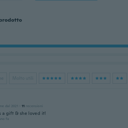
 prodotto
ne
Molto utili
one dal 2021
·
11
recensioni
 a gift & she loved it!
nno fa