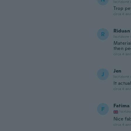
Iscrizione
Trop pet
circa 4 ann
Riduan
R
Iscrizione
Materia
then pe
circa 4 ann
Jen
J
Iscrizione
It actua
circa 4 ann
Fatima
F
Iscrizi
Nice fab
circa 4 ann