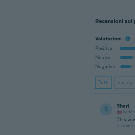
Recensioni sul
Valutazioni
Positiva
Neutra
Negativa
Tutti
Immagi
Shari
S
Iscrizi
This was
circa un a