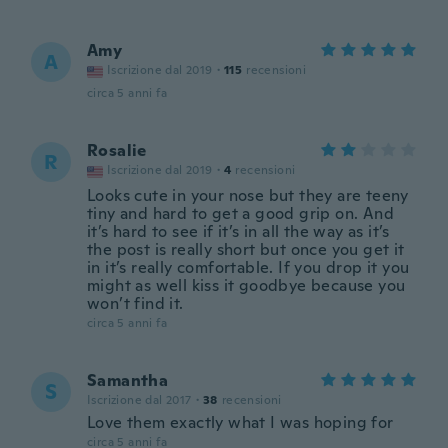
Amy
A
Iscrizione dal 2019
·
115
recensioni
circa 5 anni fa
Rosalie
R
Iscrizione dal 2019
·
4
recensioni
Looks cute in your nose but they are teeny
tiny and hard to get a good grip on. And
it’s hard to see if it’s in all the way as it’s
the post is really short but once you get it
in it’s really comfortable. If you drop it you
might as well kiss it goodbye because you
won’t find it.
circa 5 anni fa
Samantha
S
Iscrizione dal 2017
·
38
recensioni
Love them exactly what I was hoping for
circa 5 anni fa