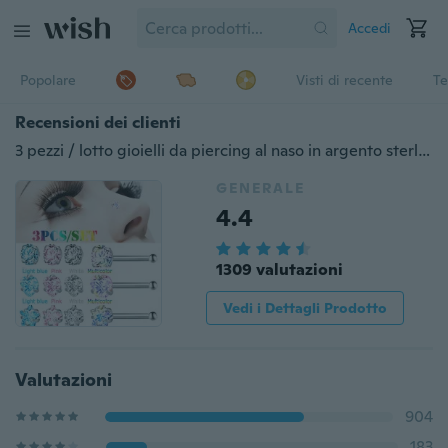
Accedi
Popolare
Visti di recente
Te
Recensioni dei clienti
3 pezzi / lotto gioielli da piercing al naso in argento sterling con cristalli di zirconi cubici per le donne
GENERALE
4.4
1309 valutazioni
Vedi i Dettagli Prodotto
Valutazioni
904
183