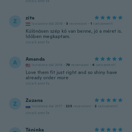
circa 5 anni fa
zita
Z
Iscrizione dal 2018
·
3
recensioni
·
1
caricamenti
Különösen szép kő van benne, jó a méret is.
Időben megkaptam.
circa 5 anni fa
Amanda
A
Iscrizione dal 2018
·
79
recensioni
·
4
caricamenti
Love them fit just right and so shiny have
already order more
circa 5 anni fa
Zuzana
Z
Iscrizione dal 2017
·
225
recensioni
·
2
caricamenti
circa 5 anni fa
Táninka