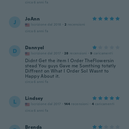
circa 6 anni fa
JoAnn
J
Iscrizione dal 2018
·
2
recensioni
circa 6 anni fa
Dannyel
D
Iscrizione dal 2017
·
28
recensioni
·
9
caricamenti
Didnt Get the item I Order TheFlowersin
stead You guys Gave me Somthing totatly
Diffrent on What I Order SoI Wasnt to
Happy About it.
circa 6 anni fa
Lindsey
L
Iscrizione dal 2017
·
144
recensioni
·
4
caricamenti
circa 6 anni fa
Brenda