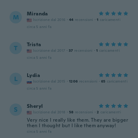
Miranda
M
Iscrizione dal 2016
·
44
recensioni
·
1
caricamenti
circa 5 anni fa
Trista
T
Iscrizione dal 2017
·
37
recensioni
·
1
caricamenti
circa 5 anni fa
Lydia
L
Iscrizione dal 2015
·
1206
recensioni
·
65
caricamenti
circa 5 anni fa
Sheryl
S
Iscrizione dal 2018
·
58
recensioni
·
2
caricamenti
Very nice I really like them. They are bigger
then I thought but I like them anyway!
circa 5 anni fa