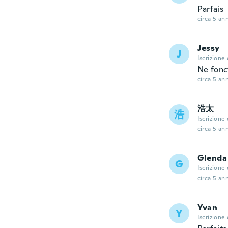
Parfais
circa 5 ann
Jessy
J
Iscrizione
Ne fonc
circa 5 ann
浩太
浩
Iscrizione
circa 5 ann
Glenda
G
Iscrizione
circa 5 ann
Yvan
Y
Iscrizione