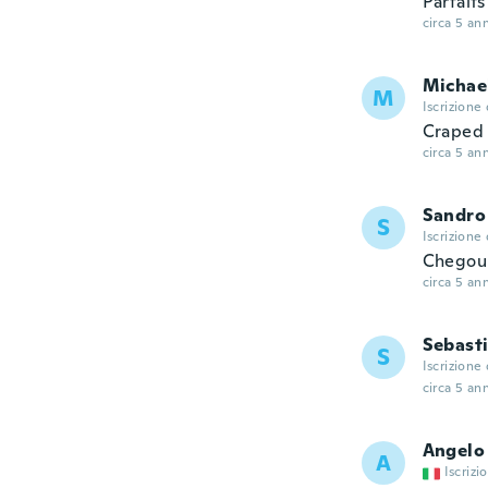
Parfaits
circa 5 ann
Michae
M
Iscrizione
Craped o
circa 5 ann
Sandro
S
Iscrizione
Chegou 
circa 5 ann
Sebast
S
Iscrizione
circa 5 ann
Angelo
A
Iscrizi