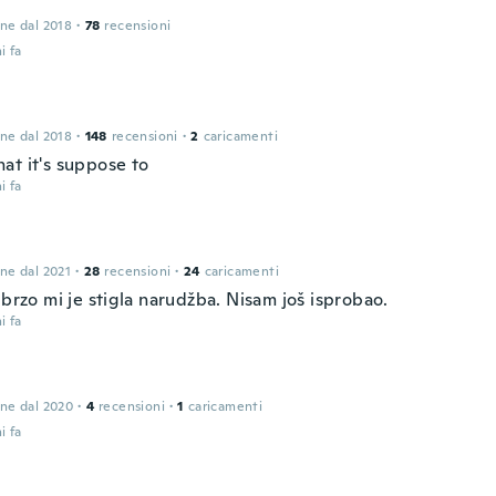
one dal 2018
·
78
recensioni
i fa
t
one dal 2018
·
148
recensioni
·
2
caricamenti
at it's suppose to
i fa
one dal 2021
·
28
recensioni
·
24
caricamenti
 brzo mi je stigla narudžba. Nisam još isprobao.
i fa
one dal 2020
·
4
recensioni
·
1
caricamenti
i fa