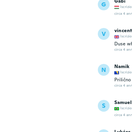
Gabi
G
Iscrizi
circa 4 ann
vincen
V
Iscrizi
Duse wh
circa 4 ann
Namik
N
Iscrizi
Prilično
circa 4 ann
Samuel
S
Iscrizi
circa 4 ann
Lukács