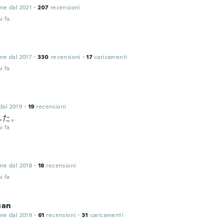
one dal 2021
·
207
recensioni
i fa
one dal 2017
·
330
recensioni
·
17
caricamenti
i fa
 dal 2019
·
19
recensioni
した。
i fa
one dal 2018
·
18
recensioni
i fa
uan
one dal 2019
·
61
recensioni
·
31
caricamenti