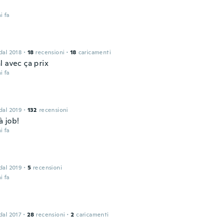
i fa
 dal 2018
·
18
recensioni
·
18
caricamenti
l avec ça prix
i fa
 dal 2019
·
132
recensioni
à job!
i fa
 dal 2019
·
5
recensioni
i fa
 dal 2017
·
28
recensioni
·
2
caricamenti