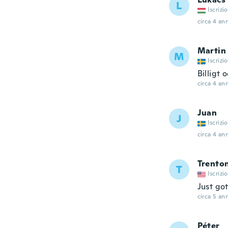
L
Iscrizi
circa 4 ann
Martin
M
Iscrizi
Billigt 
circa 4 ann
Juan
J
Iscrizi
circa 4 ann
Trento
T
Iscrizi
Just got
circa 5 ann
Péter