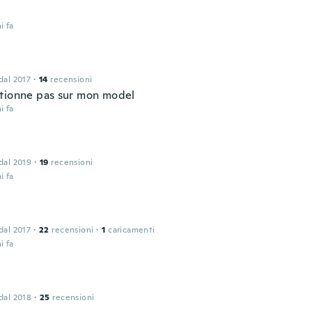
i fa
 dal 2017
·
14
recensioni
tionne pas sur mon model
i fa
 dal 2019
·
19
recensioni
i fa
 dal 2017
·
22
recensioni
·
1
caricamenti
i fa
 dal 2018
·
25
recensioni