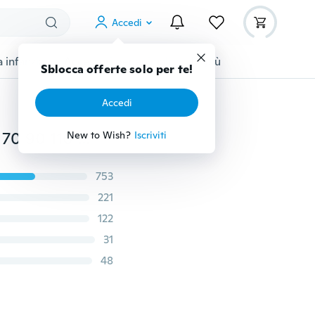
Accedi
 infanzia
Accessori per animali
Di più
Sblocca offerte solo per te!
Accedi
Interruttore di accensione ATV a 4 fili + chiave per 50 70 90 110 125 150 200 250CC TaoTao
New to Wish?
Iscriviti
753
221
122
31
48