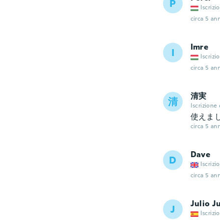
P
Iscrizi
circa 5 ann
Imre
I
Iscrizi
circa 5 ann
清実
清
Iscrizione
使えま
circa 5 ann
Dave
D
Iscrizi
circa 5 ann
Julio J
J
Iscrizi