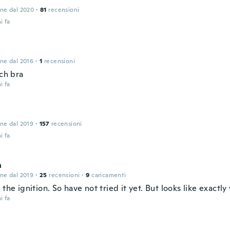
one dal 2020
·
81
recensioni
i fa
one dal 2016
·
1
recensioni
och bra
i fa
one dal 2019
·
157
recensioni
i fa
n
one dal 2019
·
25
recensioni
·
9
caricamenti
 the ignition. So have not tried it yet. But looks like exactl
i fa