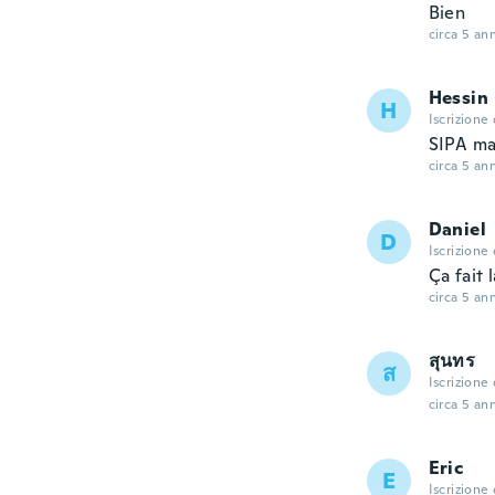
Bien
circa 5 ann
Hessin
H
Iscrizione
SIPA ma
circa 5 ann
Daniel
D
Iscrizione
Ça fait l
circa 5 ann
สุนทร
ส
Iscrizione
circa 5 ann
Eric
E
Iscrizione