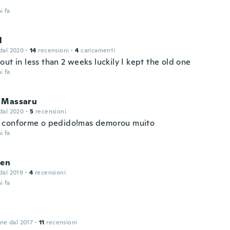
i fa
l
 dal 2020
·
14
recensioni
·
4
caricamenti
ut in less than 2 weeks luckily I kept the old one
i fa
 Massaru
 dal 2020
·
5
recensioni
conforme o pedido!mas demorou muito
i fa
ien
 dal 2019
·
4
recensioni
i fa
one dal 2017
·
11
recensioni