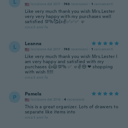
L
Iscrizione dal 2017
·
743
recensioni
·
1
caricamenti
Like very much thank you wish Mrs.Lester
very very happy with my purchases well
satisfied 💯%🥰👍✌✅✅✅ 🤛
circa 5 anni fa
Leanna
L
Iscrizione dal 2017
·
743
recensioni
·
1
caricamenti
Like very much thank you wish Mrs.Lester I
am very happy and satisfied with my
purchases 👍😃💯% ✅ 🤛✌😍 ❤ shopping
with wish !!!!!
circa 5 anni fa
Pamela
P
Iscrizione dal 2016
·
4
recensioni
This is a great organizer. Lots of drawers to
separate like items into
circa 5 anni fa