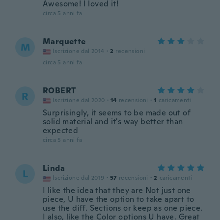
Awesome! I loved it!
circa 5 anni fa
Marquette
M
Iscrizione dal 2014
·
2
recensioni
circa 5 anni fa
ROBERT
R
Iscrizione dal 2020
·
14
recensioni
·
1
caricamenti
Surprisingly, it seems to be made out of
solid material and it's way better than
expected
circa 5 anni fa
Linda
L
Iscrizione dal 2019
·
57
recensioni
·
2
caricamenti
I like the idea that they are Not just one
piece, U have the option to take apart to
use the diff. Sections or keep as one piece.
I also, like the Color options U have. Great