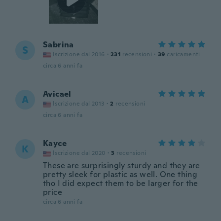
Sabrina
S
Iscrizione dal 2016
·
231
recensioni
·
39
caricamenti
circa 6 anni fa
Avicael
A
Iscrizione dal 2013
·
2
recensioni
circa 6 anni fa
Kayce
K
Iscrizione dal 2020
·
3
recensioni
These are surprisingly sturdy and they are
pretty sleek for plastic as well. One thing
tho I did expect them to be larger for the
price
circa 6 anni fa