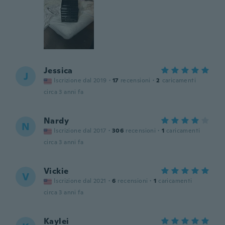
Jessica
J
Iscrizione dal 2019
·
17
recensioni
·
2
caricamenti
circa 3 anni fa
Nardy
N
Iscrizione dal 2017
·
306
recensioni
·
1
caricamenti
circa 3 anni fa
Vickie
V
Iscrizione dal 2021
·
6
recensioni
·
1
caricamenti
circa 3 anni fa
Kaylei