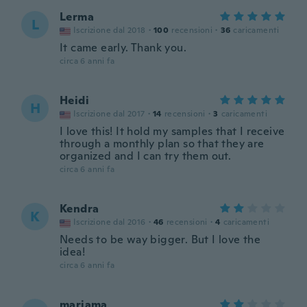
Lerma
L
Iscrizione dal 2018
·
100
recensioni
·
36
caricamenti
It came early. Thank you.
circa 6 anni fa
Heidi
H
Iscrizione dal 2017
·
14
recensioni
·
3
caricamenti
I love this! It hold my samples that I receive
through a monthly plan so that they are
organized and I can try them out.
circa 6 anni fa
Kendra
K
Iscrizione dal 2016
·
46
recensioni
·
4
caricamenti
Needs to be way bigger. But I love the
idea!
circa 6 anni fa
mariama