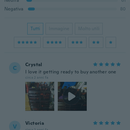
Neutra
61
Negativa
80
Tutti
Immagine
Molto utili
Crystal
C
I love it getting ready to buy another one
circa 2 anni fa
Victoria
V
circa 2 anni fa