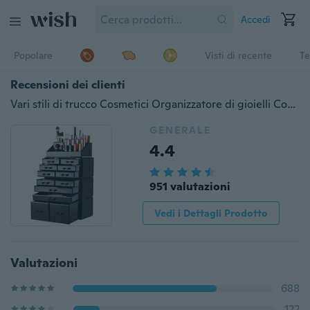
Accedi
Popolare
Visti di recente
Te
Recensioni dei clienti
Vari stili di trucco Cosmetici Organizzatore di gioielli Contenitore di esposizione in acrilico con cassetti
GENERALE
4.4
951 valutazioni
Vedi i Dettagli Prodotto
Valutazioni
688
122