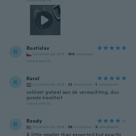
circa 4 anni fa
Rostislav
R
Iscrizione dal 2016
·
106
recensioni
circa 4 anni fa
Karel
K
Iscrizione dal 2018
·
22
recensioni
·
1
caricamenti
voldoet geheel aan de verwachting, dus
goede kwaliteit
circa 4 anni fa
Randy
R
Iscrizione dal 2018
·
58
recensioni
·
5
caricamenti
A little smaller than expected but exactly