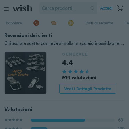
Accedi
Popolare
Visti di recente
Te
Recensioni dei clienti
Chiusura a scatto con leva a molla in acciaio inossidabile 4 pezzi per scatola con chiusura a baionetta
GENERALE
4.4
974 valutazioni
Vedi i Dettagli Prodotto
Valutazioni
631
199