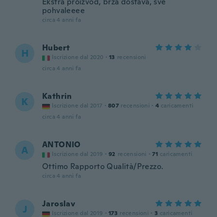
Ekstra proizvod, brza dostava, sve
pohvaleeee
circa 4 anni fa
Hubert
H
Iscrizione dal 2020
·
13
recensioni
circa 4 anni fa
Kathrin
K
Iscrizione dal 2017
·
807
recensioni
·
4
caricamenti
circa 4 anni fa
ANTONIO
A
Iscrizione dal 2019
·
92
recensioni
·
71
caricamenti
Ottimo Rapporto Qualità/Prezzo.
circa 4 anni fa
Jaroslav
J
Iscrizione dal 2019
·
173
recensioni
·
3
caricamenti