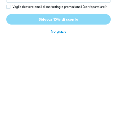
Voglio ricevere email di marketing e promozionali (per risparmiare!)
Christian
C
Iscrizione dal 2017
·
77
recensioni
·
3
caricamenti
Sblocca 15% di sconto
Très bien
circa 5 anni fa
No grazie
James
J
Iscrizione dal 2018
·
3
recensioni
Good
circa 5 anni fa
Piotr
P
Iscrizione dal 2019
·
35
recensioni
·
40
caricamenti
Na klatkę piersiową? To brzmi śmiesznie.
Może lepiej by było : "zatrzask z
możliwością zamknięcia na małą kłódkę"
circa 5 anni fa