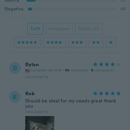
Neutra
95
Negativa
49
Tutti
Immagine
Molto utili
Dylan
D
Iscrizione dal 2016
·
39
recensioni
·
8
caricamenti
circa 2 anni fa
Rob
R
Should be ideal for my needs great thank
you
circa 2 anni fa