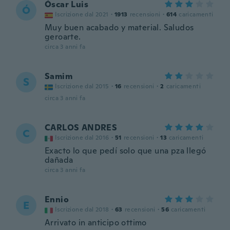
Óscar Luis
Ó
Iscrizione dal 2021
·
1913
recensioni
·
614
caricamenti
Muy buen acabado y material. Saludos
geroarte.
circa 3 anni fa
Samim
S
Iscrizione dal 2015
·
16
recensioni
·
2
caricamenti
circa 3 anni fa
CARLOS ANDRES
C
Iscrizione dal 2016
·
51
recensioni
·
13
caricamenti
Exacto lo que pedí solo que una pza llegó
dañada
circa 3 anni fa
Ennio
E
Iscrizione dal 2018
·
63
recensioni
·
56
caricamenti
Arrivato in anticipo ottimo