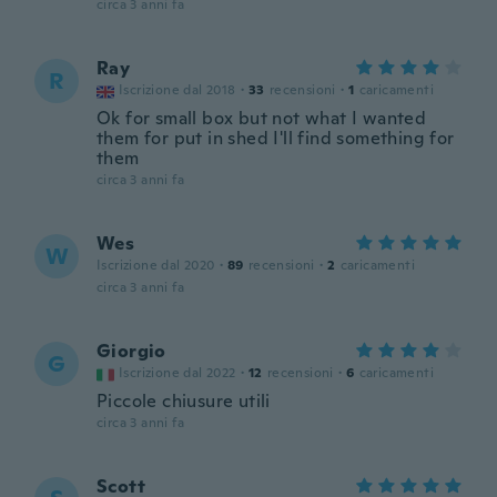
circa 3 anni fa
Ray
R
Iscrizione dal 2018
·
33
recensioni
·
1
caricamenti
Ok for small box but not what I wanted
them for put in shed I'll find something for
them
circa 3 anni fa
Wes
W
Iscrizione dal 2020
·
89
recensioni
·
2
caricamenti
circa 3 anni fa
Giorgio
G
Iscrizione dal 2022
·
12
recensioni
·
6
caricamenti
Piccole chiusure utili
circa 3 anni fa
Scott