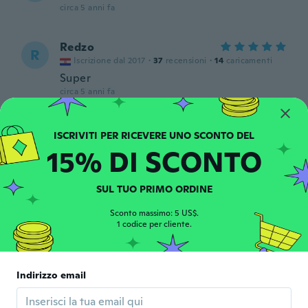
circa 5 anni fa
Redzo
R
Iscrizione dal 2017
·
37
recensioni
·
14
caricamenti
Super
circa 5 anni fa
Mozes
M
Iscrizione dal 2018
·
91
recensioni
15% DI SCONTO
circa 5 anni fa
SUL TUO PRIMO ORDINE
Ana
A
Iscrizione dal 2018
·
7
recensioni
Sconto massimo: 5 US$.
1 codice per cliente.
circa 5 anni fa
たつ
た
Indirizzo email
Iscrizione dal 2021
·
11
recensioni
circa 5 anni fa