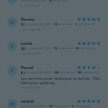
Iscrizione dal 2019
·
57
recensioni
circa 4 anni fa
Dennis
D
Iscrizione dal 2016
·
56
recensioni
·
1
caricamenti
circa 4 anni fa
Leslie
L
Iscrizione dal 2016
·
78
recensioni
·
10
caricamenti
circa 4 anni fa
Pascal
P
Iscrizione dal 2019
·
282
recensioni
·
161
caricamenti
Les serrures pour remorque où autres . Très
bien pour cadenas.
circa 4 anni fa
michel
M
Iscrizione dal 2017
·
151
recensioni
·
2
caricamenti