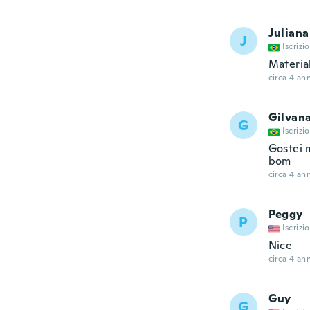
Juliana
J
Iscrizi
Materia
circa 4 ann
Gilvana
G
Iscrizi
Gostei 
bom
circa 4 ann
Peggy
P
Iscrizi
Nice
circa 4 ann
Guy
G