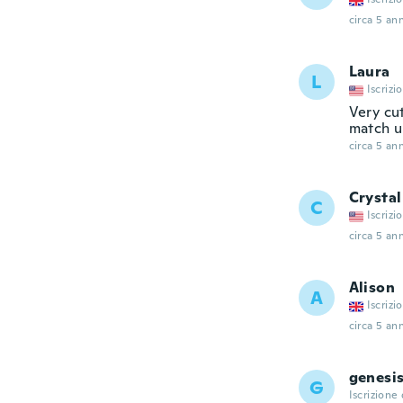
circa 5 ann
Laura
L
Iscrizi
Very cut
match u
circa 5 ann
Crystal
C
Iscrizi
circa 5 ann
Alison
A
Iscrizi
circa 5 ann
genesi
G
Iscrizione