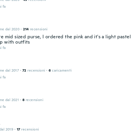
i fa
one dal 2020
·
214
recensioni
e mid sized purse, I ordered the pink and it's a light pastel
p with outfits
i fa
one dal 2017
·
72
recensioni
·
6
caricamenti
i fa
one dal 2021
·
8
recensioni
i fa
s
 dal 2019
·
17
recensioni