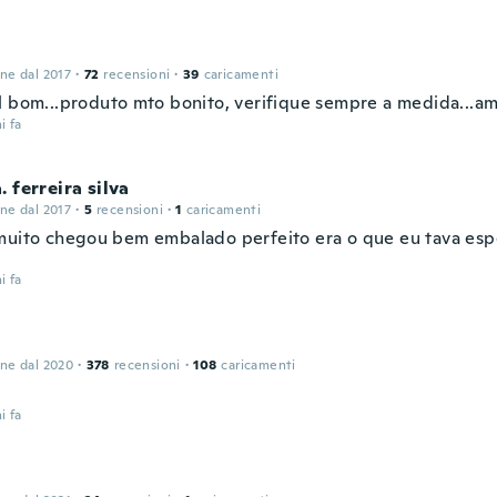
one dal 2017
·
72
recensioni
·
39
caricamenti
l bom...produto mto bonito, verifique sempre a medida...am
i fa
. ferreira silva
one dal 2017
·
5
recensioni
·
1
caricamenti
muito chegou bem embalado perfeito era o que eu tava es
i fa
one dal 2020
·
378
recensioni
·
108
caricamenti
i fa