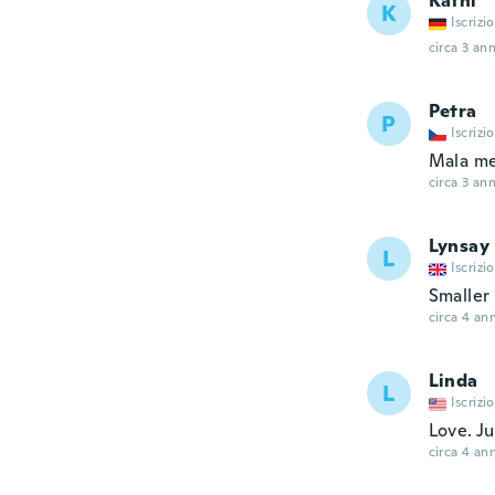
Kathi
K
Iscrizi
circa 3 ann
Petra
P
Iscrizi
Mala me
circa 3 ann
Lynsay
L
Iscrizi
Smaller
circa 4 ann
Linda
L
Iscrizi
Love. Ju
circa 4 ann