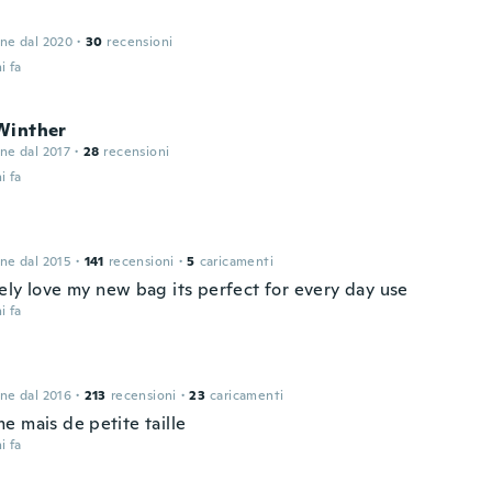
one dal 2020
·
30
recensioni
i fa
Winther
one dal 2017
·
28
recensioni
i fa
one dal 2015
·
141
recensioni
·
5
caricamenti
ely love my new bag its perfect for every day use
i fa
one dal 2016
·
213
recensioni
·
23
caricamenti
e mais de petite taille
i fa