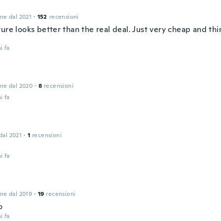
one dal 2021
·
152
recensioni
ure looks better than the real deal. Just very cheap and thin
i fa
one dal 2020
·
8
recensioni
i fa
 dal 2021
·
1
recensioni
i fa
one dal 2019
·
19
recensioni
o
i fa