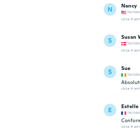
Nancy
N
Iscrizi
circa 4 ann
Susan 
S
Iscrizi
circa 4 ann
Sue
S
Iscrizi
Absolut
circa 4 ann
Estelle
E
Iscrizi
Conform
circa 4 ann