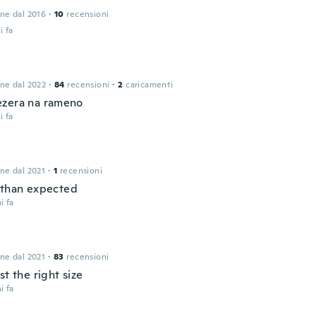
one dal 2016
·
10
recensioni
i fa
one dal 2022
·
84
recensioni
·
2
caricamenti
zera na rameno
i fa
one dal 2021
·
1
recensioni
 than expected
i fa
one dal 2021
·
83
recensioni
st the right size
i fa