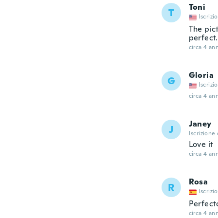
Toni
T
Iscrizi
The pict
perfect.
circa 4 ann
Gloria
G
Iscrizi
circa 4 ann
Janey
J
Iscrizione
Love it
circa 4 ann
Rosa
R
Iscrizi
Perfect
circa 4 ann