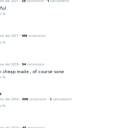
one dal 2021
·
24
recensioni
·
1
caricamenti
ful
i fa
one dal 2017
·
169
recensioni
i fa
one dal 2018
·
54
recensioni
ry cheap made , of course sone
i fa
e
one dal 2016
·
390
recensioni
·
1
caricamenti
i fa
one dal 2020
·
45
recensioni