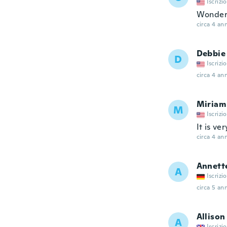
Iscrizi
Wonder
circa 4 ann
Debbie
D
Iscrizi
circa 4 ann
Miriam
M
Iscrizi
It is ve
circa 4 ann
Annett
A
Iscrizi
circa 5 ann
Allison
A
Iscrizi