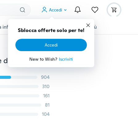
Accedi
 infanzia
Accessori per animali
Di più
Sblocca offerte solo per te!
Accedi
1PC Delle Donne di Modo DELL'UNITÀ di elaborazione di Cuoio Tote Satchel Della Borsa Della Signora del Messaggero Della Borsa Borse A Spalla
New to Wish?
Iscriviti
904
310
161
81
104