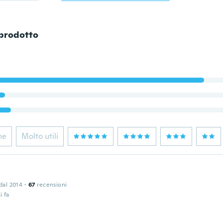
 prodotto
ne
Molto utili
 dal 2014
·
67
recensioni
i fa