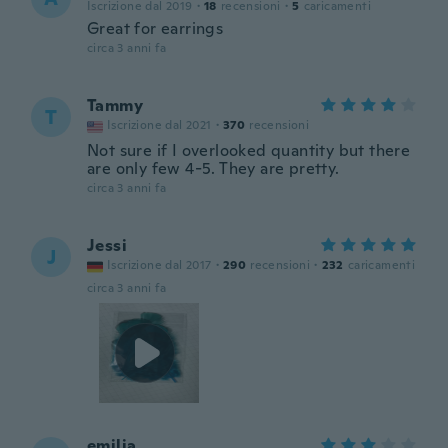
Iscrizione dal 2019
·
18
recensioni
·
5
caricamenti
Great for earrings
circa 3 anni fa
Tammy
T
Iscrizione dal 2021
·
370
recensioni
Not sure if I overlooked quantity but there
are only few 4-5. They are pretty.
circa 3 anni fa
Jessi
J
Iscrizione dal 2017
·
290
recensioni
·
232
caricamenti
circa 3 anni fa
emilia