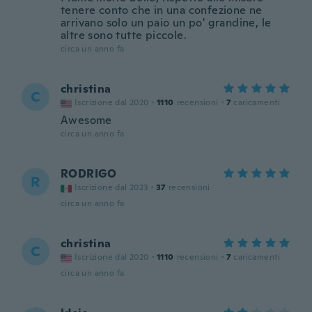
tenere conto che in una confezione ne
arrivano solo un paio un po' grandine, le
altre sono tutte piccole.
circa un anno fa
christina
C
Iscrizione dal 2020
·
1110
recensioni
·
7
caricamenti
Awesome
circa un anno fa
RODRIGO
R
Iscrizione dal 2023
·
37
recensioni
circa un anno fa
christina
C
Iscrizione dal 2020
·
1110
recensioni
·
7
caricamenti
circa un anno fa