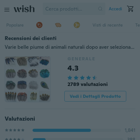
Accedi
Popolare
Visti di recente
Te
Recensioni dei clienti
Varie belle piume di animali naturali dopo aver selezionato con cura per la decorazione festiva di Natale e artigianato fai-da-te segnalibri e collezione di osservazione.
GENERALE
4.3
2789 valutazioni
Vedi i Dettagli Prodotto
Valutazioni
1,841
388