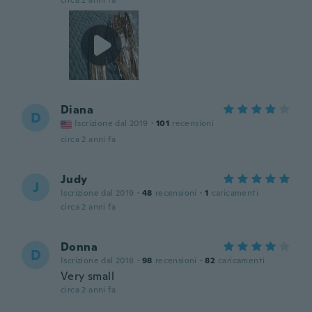
circa 2 anni fa
Diana
D
Iscrizione dal 2019
·
101
recensioni
circa 2 anni fa
Judy
J
Iscrizione dal 2019
·
48
recensioni
·
1
caricamenti
circa 2 anni fa
Donna
D
Iscrizione dal 2018
·
98
recensioni
·
82
caricamenti
Very small
circa 2 anni fa