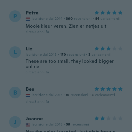
Petra
P
Iscrizione dal 2014
·
390
recensioni
·
84
caricamenti
Mooie kleur veren. Zien er netjes uit.
circa 3 anni fa
Liz
L
Iscrizione dal 2018
·
170
recensioni
·
3
caricamenti
These are too small, they looked bigger
online
circa 3 anni fa
Bea
B
Iscrizione dal 2017
·
16
recensioni
·
3
caricamenti
circa 3 anni fa
Joanne
J
Iscrizione dal 2018
·
39
recensioni
Not the color I wanted. Just plain brown