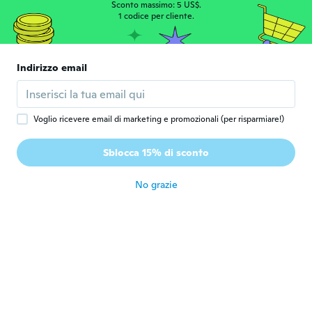
Sconto massimo: 5 US$.
Tien
1 codice per cliente.
T
Iscrizione dal 2020
·
81
recensioni
·
42
caricamenti
They're a little smaller than I anticipated
but they'll work gor what I'm trying to
Indirizzo email
create with them.
circa 3 anni fa
Voglio ricevere email di marketing e promozionali (per risparmiare!)
kimberly
K
Iscrizione dal 2019
·
46
recensioni
·
7
caricamenti
Sblocca 15% di sconto
they are sooo tiny.
circa 3 anni fa
No grazie
ERICKA
E
Iscrizione dal 2022
·
19
recensioni
·
10
caricamenti
They are the perfect size for the molding I
thought would be bigger they are all such
a miniature perfect fit.
circa 3 anni fa