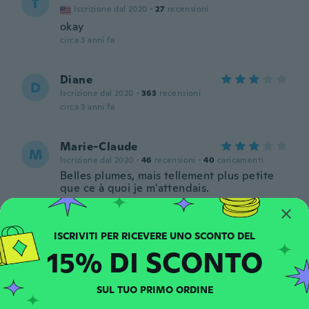
T
Iscrizione dal 2020
·
27
recensioni
okay
circa 3 anni fa
Diane
D
Iscrizione dal 2020
·
363
recensioni
circa 3 anni fa
Marie-Claude
M
Iscrizione dal 2020
·
46
recensioni
·
40
caricamenti
Belles plumes, mais tellement plus petite
que ce à quoi je m'attendais.
circa 3 anni fa
Kathrin
K
15% DI SCONTO
Iscrizione dal 2019
·
1002
recensioni
·
10
caricamenti
Schön, aber ein bischen klein
circa 3 anni fa
SUL TUO PRIMO ORDINE