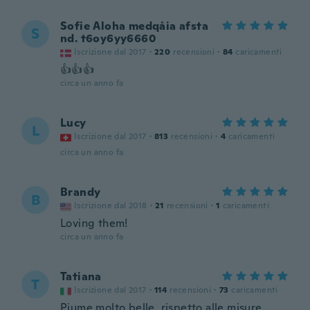
Sofie Aloha medqåia afsta
S
nd. t6oy6yy6660
Iscrizione dal 2017
·
220
recensioni
·
84
caricamenti
👍👍👍
circa un anno fa
Lucy
L
Iscrizione dal 2017
·
813
recensioni
·
4
caricamenti
circa un anno fa
Brandy
B
Iscrizione dal 2018
·
21
recensioni
·
1
caricamenti
Loving them!
circa un anno fa
Tatiana
T
Iscrizione dal 2017
·
114
recensioni
·
73
caricamenti
Piume molto belle, rispetto alle misure