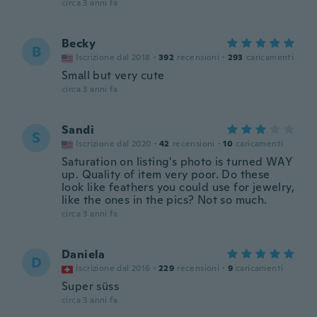
circa 3 anni fa
Becky
B
Iscrizione dal 2018
·
392
recensioni
·
293
caricamenti
Small but very cute
circa 3 anni fa
Sandi
S
Iscrizione dal 2020
·
42
recensioni
·
10
caricamenti
Saturation on listing's photo is turned WAY
up. Quality of item very poor. Do these
look like feathers you could use for jewelry,
like the ones in the pics? Not so much.
circa 3 anni fa
Daniela
D
Iscrizione dal 2016
·
229
recensioni
·
9
caricamenti
Super süss
circa 3 anni fa