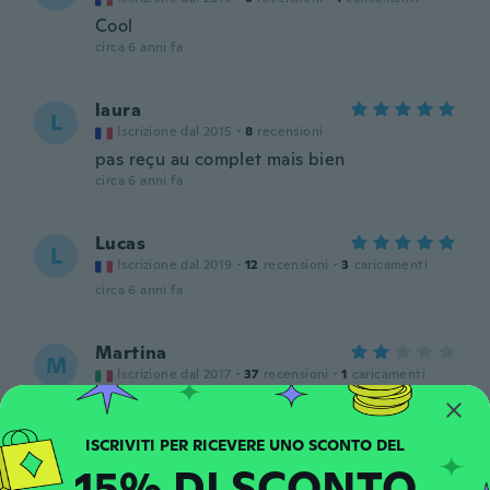
Cool
circa 6 anni fa
laura
L
Iscrizione dal 2015
·
8
recensioni
pas reçu au complet mais bien
circa 6 anni fa
Lucas
L
Iscrizione dal 2019
·
12
recensioni
·
3
caricamenti
circa 6 anni fa
Martina
M
Iscrizione dal 2017
·
37
recensioni
·
1
caricamenti
circa 6 anni fa
Christine
15% DI SCONTO
C
Iscrizione dal 2018
·
41
recensioni
·
11
caricamenti