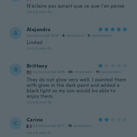
N'éclaire pas autant que ce que l'on pense
circa 6 anni fa
Alejandra
A
Iscrizione dal 2018
·
8
recensioni
·
5
caricamenti
Lindas!
circa 6 anni fa
Brittany
B
Iscrizione dal 2018
·
65
recensioni
·
11
caricamenti
They do not glow very well. I painted them
with glow in the dark paint and added a
black light so my son would be able to
enjoy them.
circa 6 anni fa
Carine
C
Iscrizione dal 2017
·
15
recensioni
circa 6 anni fa