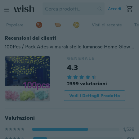
Accedi
Popolare
Visti di recente
Te
Recensioni dei clienti
100Pcs / Pack Adesivi murali stelle luminose Home Glow In The Dark Stars per bambini
GENERALE
4.3
2399 valutazioni
Vedi i Dettagli Prodotto
Valutazioni
1,529
383