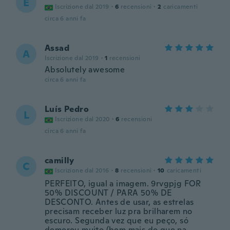
E
Iscrizione dal 2019
·
6
recensioni
·
2
caricamenti
circa 6 anni fa
Assad
A
Iscrizione dal 2019
·
1
recensioni
Absolutely awesome
circa 6 anni fa
Luís Pedro
L
Iscrizione dal 2020
·
6
recensioni
circa 6 anni fa
camilly
C
Iscrizione dal 2016
·
8
recensioni
·
10
caricamenti
PERFEITO, igual a imagem. 9rvgpjg FOR
50% DISCOUNT / PARA 50% DE
DESCONTO. Antes de usar, as estrelas
precisam receber luz pra brilharem no
escuro. Segunda vez que eu peço, só
demorou muito (bem mais do que na