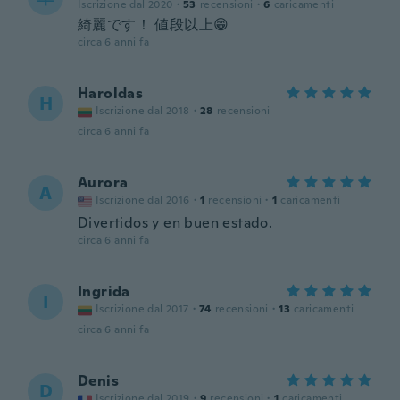
Iscrizione dal 2020
·
53
recensioni
·
6
caricamenti
綺麗です！ 値段以上😁
circa 6 anni fa
Haroldas
H
Iscrizione dal 2018
·
28
recensioni
circa 6 anni fa
Aurora
A
Iscrizione dal 2016
·
1
recensioni
·
1
caricamenti
Divertidos y en buen estado.
circa 6 anni fa
Ingrida
I
Iscrizione dal 2017
·
74
recensioni
·
13
caricamenti
circa 6 anni fa
Denis
D
Iscrizione dal 2019
·
9
recensioni
·
1
caricamenti