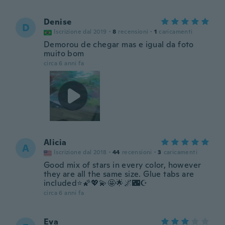
Denise
D
Iscrizione dal 2019
·
8
recensioni
·
1
caricamenti
Demorou de chegar mas e igual da foto
muito bom
circa 6 anni fa
Alicia
A
Iscrizione dal 2018
·
44
recensioni
·
3
caricamenti
Good mix of stars in every color, however
they are all the same size. Glue tabs are
included⭐🌠💖💫🤩🌟🌌🌃☪️
circa 6 anni fa
Eva