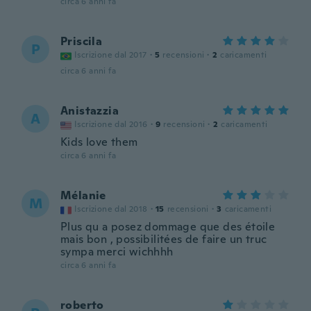
circa 6 anni fa
Priscila
P
Iscrizione dal 2017
·
5
recensioni
·
2
caricamenti
circa 6 anni fa
Anistazzia
A
Iscrizione dal 2016
·
9
recensioni
·
2
caricamenti
Kids love them
circa 6 anni fa
Mélanie
M
Iscrizione dal 2018
·
15
recensioni
·
3
caricamenti
Plus qu a posez dommage que des étoile
mais bon , possibilitées de faire un truc
sympa merci wichhhh
circa 6 anni fa
roberto