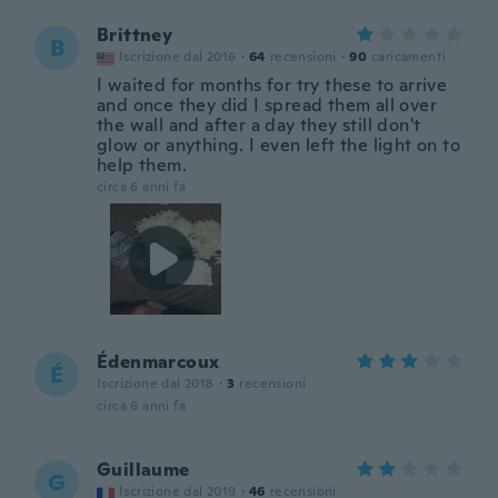
Brittney
B
Iscrizione dal 2016
·
64
recensioni
·
90
caricamenti
I waited for months for try these to arrive
and once they did I spread them all over
the wall and after a day they still don't
glow or anything. I even left the light on to
help them.
circa 6 anni fa
Édenmarcoux
É
Iscrizione dal 2018
·
3
recensioni
circa 6 anni fa
Guillaume
G
Iscrizione dal 2019
·
46
recensioni