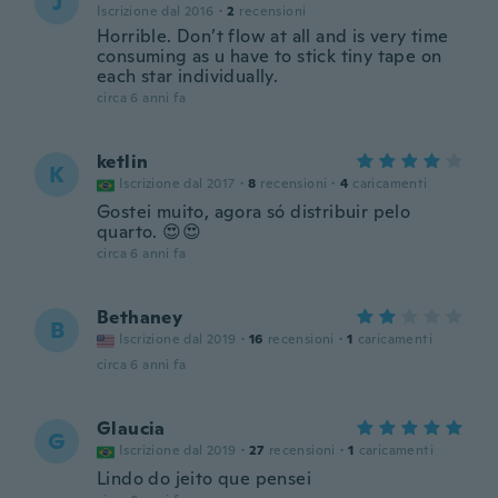
J
Iscrizione dal 2016
·
2
recensioni
Horrible. Don’t flow at all and is very time
consuming as u have to stick tiny tape on
each star individually.
circa 6 anni fa
ketlin
K
Iscrizione dal 2017
·
8
recensioni
·
4
caricamenti
Gostei muito, agora só distribuir pelo
quarto. 😍😍
circa 6 anni fa
Bethaney
B
Iscrizione dal 2019
·
16
recensioni
·
1
caricamenti
circa 6 anni fa
Glaucia
G
Iscrizione dal 2019
·
27
recensioni
·
1
caricamenti
Lindo do jeito que pensei