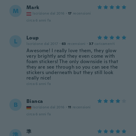
Mark
M
Iscrizione dal 2016
·
17
recensioni
circa 6 anni fa
Loup
L
Iscrizione dal 2017
·
63
recensioni
·
37
caricamenti
Awesome! I really love them, they glow
very brightly and they even come with
foam stickers! The only downside is that
they are see through so you can see the
stickers underneath but they still look
really nice!
circa 6 anni fa
Bianca
B
Iscrizione dal 2016
·
11
recensioni
circa 6 anni fa
準
準