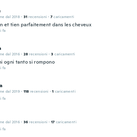
e
one dal 2018
·
31
recensioni
·
7
caricamenti
en et tien parfaitement dans les cheveux
i fa
a
one dal 2016
·
28
recensioni
·
3
caricamenti
mi ogni tanto si rompono
i fa
na
one dal 2019
·
118
recensioni
·
1
caricamenti
i fa
one dal 2016
·
36
recensioni
·
17
caricamenti
i fa