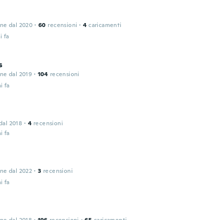
one dal 2020
·
60
recensioni
·
4
caricamenti
i fa
s
one dal 2019
·
104
recensioni
i fa
 dal 2018
·
4
recensioni
i fa
n
one dal 2022
·
3
recensioni
i fa