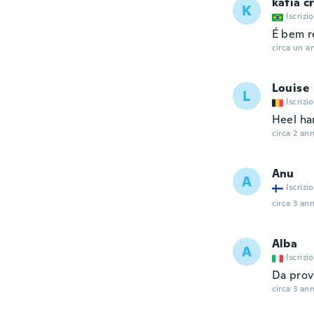
katia c
K
Iscrizi
É bem r
circa un a
Louise
L
Iscrizi
Heel ha
circa 2 ann
Anu
A
Iscrizi
circa 3 ann
Alba
A
Iscrizi
Da prov
circa 3 ann