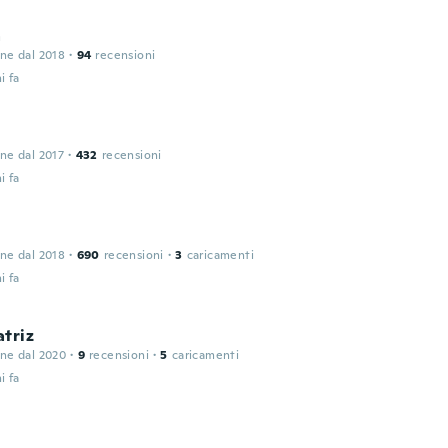
a
one dal 2018
·
94
recensioni
i fa
one dal 2017
·
432
recensioni
i fa
one dal 2018
·
690
recensioni
·
3
caricamenti
i fa
triz
one dal 2020
·
9
recensioni
·
5
caricamenti
i fa