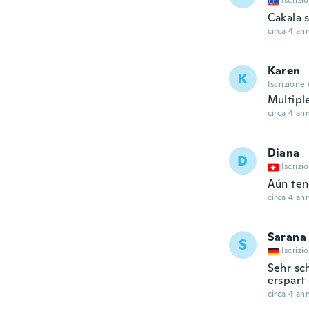
Iscrizi
Cakala 
circa 4 ann
Karen
K
Iscrizione
Multipl
circa 4 ann
Diana
D
Iscrizi
Aún ten
circa 4 ann
Sarana
S
Iscrizi
Sehr sc
erspart
circa 4 ann