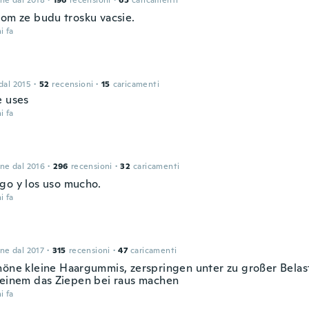
one dal 2018
·
196
recensioni
·
65
caricamenti
som ze budu trosku vacsie.
i fa
 dal 2015
·
52
recensioni
·
15
caricamenti
e uses
i fa
one dal 2016
·
296
recensioni
·
32
caricamenti
go y los uso mucho.
i fa
one dal 2017
·
315
recensioni
·
47
caricamenti
höne kleine Haargummis, zerspringen unter zu großer Bela
 einem das Ziepen bei raus machen
i fa