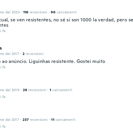
one dal 2020
·
116
recensioni
·
90
caricamenti
cual, se ven resistentes, no sé si son 1000 la verdad, pero s
ntes
i fa
a
one dal 2017
·
2
recensioni
 ao anúncio. Liguinhas resistente. Gostei muito
i fa
one dal 2019
·
29
recensioni
·
1
caricamenti
i fa
one dal 2017
·
237
recensioni
·
11
caricamenti
i fa