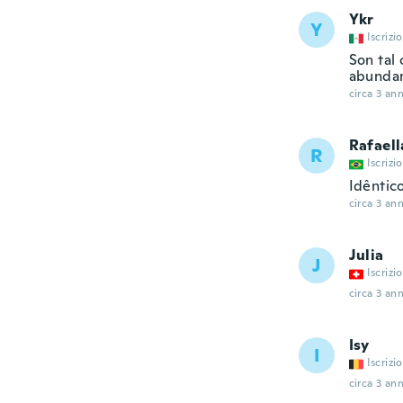
Ykr
Y
Iscrizi
Son tal 
abunda
circa 3 ann
Rafaell
R
Iscrizi
Idêntico
circa 3 ann
Julia
J
Iscrizi
circa 3 ann
Isy
I
Iscrizi
circa 3 ann