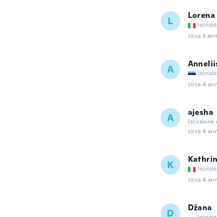
Lorena
L
Iscrizi
circa 3 ann
Annelii
A
Iscrizi
circa 4 ann
ajesha
A
Iscrizione
circa 4 ann
Kathri
K
Iscrizi
circa 4 ann
Džana
D