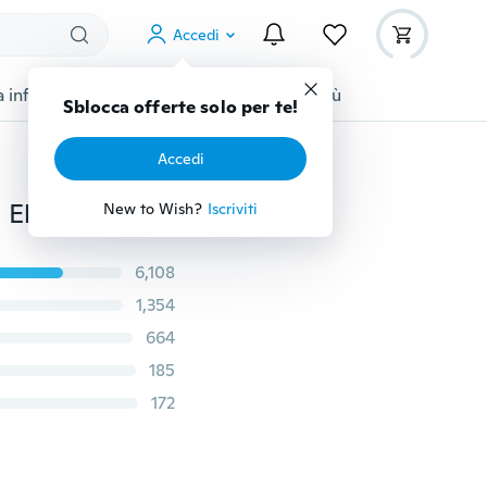
Accedi
 infanzia
Accessori per animali
Di più
Sblocca offerte solo per te!
Accedi
1000 pz/pacco Trasparente Dei Capelli Corda Elastica Elastico per Le Donne Ragazze Legare Cravatta Coda di Cavallo Titolare Accessori Strumenti Per Lo Styling Dei Capelli
New to Wish?
Iscriviti
6,108
1,354
664
185
172