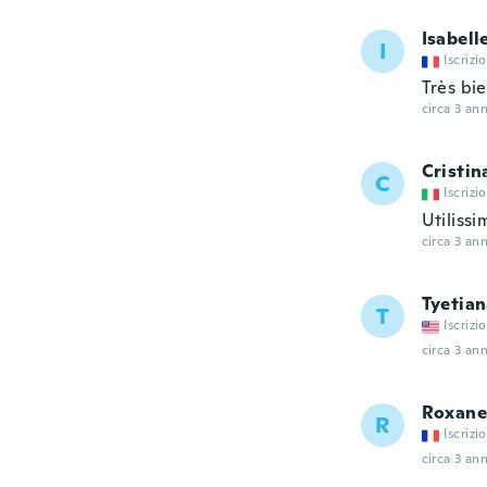
Isabell
I
Iscrizi
Très bi
circa 3 ann
Cristin
C
Iscrizi
Utilissi
circa 3 ann
Tyetia
T
Iscrizi
circa 3 ann
Roxane
R
Iscrizi
circa 3 ann