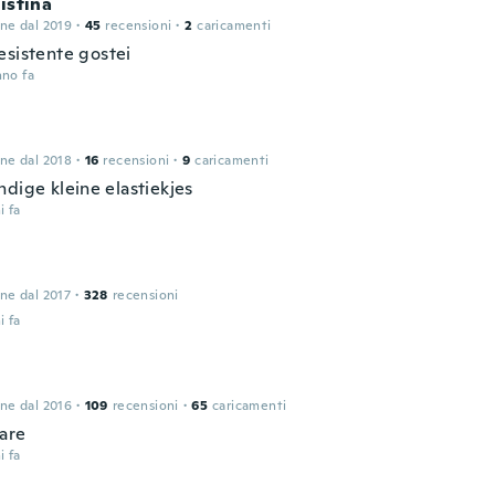
ristina
one dal 2019
·
45
recensioni
·
2
caricamenti
esistente gostei
nno fa
one dal 2018
·
16
recensioni
·
9
caricamenti
ndige kleine elastiekjes
i fa
one dal 2017
·
328
recensioni
i fa
one dal 2016
·
109
recensioni
·
65
caricamenti
are
i fa