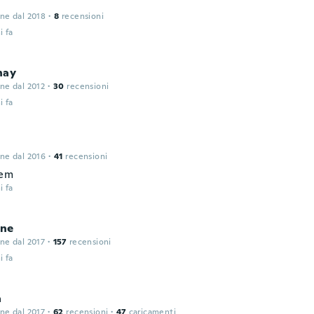
one dal 2018
·
8
recensioni
i fa
hay
one dal 2012
·
30
recensioni
i fa
one dal 2016
·
41
recensioni
hem
i fa
ne
one dal 2017
·
157
recensioni
i fa
a
one dal 2017
·
62
recensioni
·
47
caricamenti