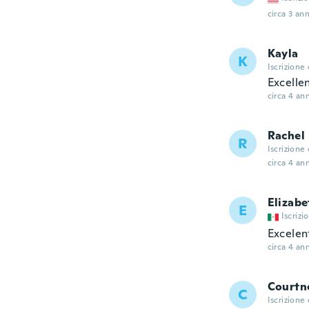
circa 3 ann
Kayla
K
Iscrizione
Excellen
circa 4 ann
Rachel
R
Iscrizione
circa 4 ann
Elizabe
E
Iscrizi
Excelent
circa 4 ann
Courtn
C
Iscrizione