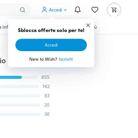
Accedi
 infanzia
Accessori per animali
Di più
Sblocca offerte solo per te!
Accedi
60 pz/set 1.8mm Diamante Naso Studs Moda In Acciaio Inox Strass Naso Piercing Anelli per Le Donne
New to Wish?
Iscriviti
855
142
83
20
38