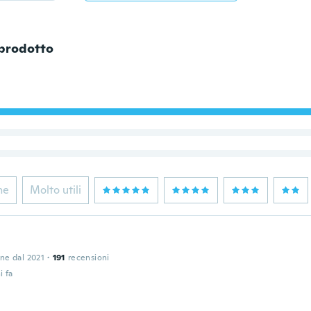
 prodotto
ne
Molto utili
one dal 2021
·
191
recensioni
i fa