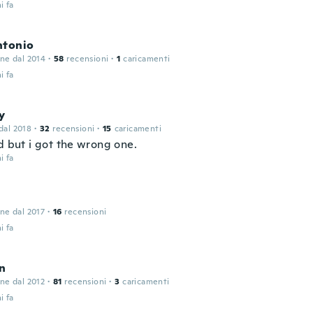
i fa
ntonio
one dal 2014
·
58
recensioni
·
1
caricamenti
i fa
y
 dal 2018
·
32
recensioni
·
15
caricamenti
d but i got the wrong one.
i fa
one dal 2017
·
16
recensioni
i fa
n
one dal 2012
·
81
recensioni
·
3
caricamenti
i fa