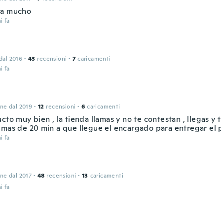
ta mucho
i fa
 dal 2016
·
43
recensioni
·
7
caricamenti
i fa
one dal 2019
·
12
recensioni
·
6
caricamenti
cto muy bien , la tienda llamas y no te contestan , llegas y 
 mas de 20 min a que llegue el encargado para entregar el
i fa
one dal 2017
·
48
recensioni
·
13
caricamenti
i fa