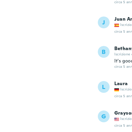
circa 5 ann
Juan A
J
Iscrizi
circa 5 ann
Bethan
B
Iscrizione
It's goo
circa 5 ann
Laura
L
Iscrizi
circa 5 ann
Grayso
G
Iscrizi
circa 5 ann