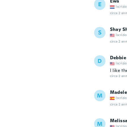
Ewa
E
Iscrizi
circa 2 ann
Shay S
S
Iscrizi
circa 2 ann
Debbie
D
Iscrizi
I like t
circa 2 ann
Madele
M
Iscrizi
circa 2 ann
Meliss
M
Iscrizi