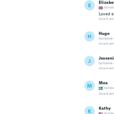
Elizabe
E
Iscrizi
Loved e
circa 5 ann
Hugo
H
Iscrizione
circa 6 ann
Jesseni
J
Iscrizione
circa 6 ann
Moa
M
Iscrizi
circa 6 ann
Kathy
K
Iscrizi