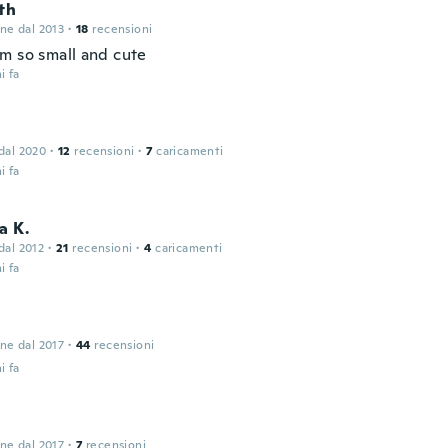
th
one dal 2013
·
18
recensioni
m so small and cute
i fa
 dal 2020
·
12
recensioni
·
7
caricamenti
i fa
a K.
 dal 2012
·
21
recensioni
·
4
caricamenti
i fa
one dal 2017
·
44
recensioni
i fa
one dal 2017
·
7
recensioni