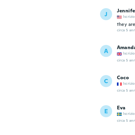
Jennife
J
Iscrizi
they are
circa 5 ann
Amand
A
Iscrizi
circa 5 ann
Coco
C
Iscrizi
circa 5 ann
Eva
E
Iscrizi
circa 5 ann