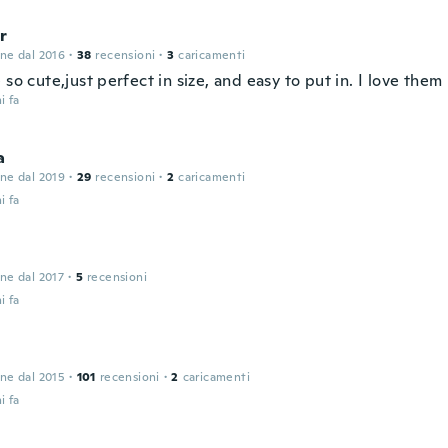
r
one dal 2016
·
38
recensioni
·
3
caricamenti
 so cute,just perfect in size, and easy to put in. I love them
i fa
a
one dal 2019
·
29
recensioni
·
2
caricamenti
i fa
one dal 2017
·
5
recensioni
i fa
one dal 2015
·
101
recensioni
·
2
caricamenti
i fa