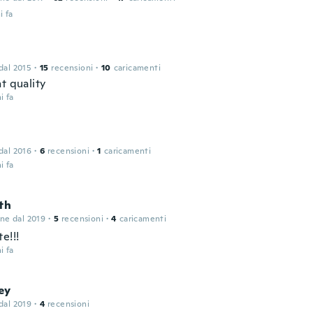
i fa
 dal 2015
·
15
recensioni
·
10
caricamenti
t quality
i fa
 dal 2016
·
6
recensioni
·
1
caricamenti
i fa
th
one dal 2019
·
5
recensioni
·
4
caricamenti
e!!!
i fa
ey
 dal 2019
·
4
recensioni