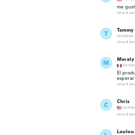
me gus
circa 6 ann
Tammy
T
Iscrizione
circa 6 ann
Meraly
M
Iscrizi
El produ
esperar
circa 6 ann
Chris
C
Iscrizi
circa 6 ann
Loulou