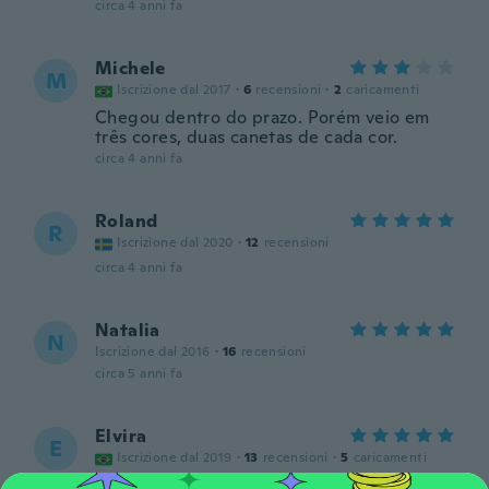
circa 4 anni fa
Michele
M
Iscrizione dal 2017
·
6
recensioni
·
2
caricamenti
Chegou dentro do prazo. Porém veio em
três cores, duas canetas de cada cor.
circa 4 anni fa
Roland
R
Iscrizione dal 2020
·
12
recensioni
circa 4 anni fa
Natalia
N
Iscrizione dal 2016
·
16
recensioni
circa 5 anni fa
Elvira
E
Iscrizione dal 2019
·
13
recensioni
·
5
caricamenti
Produtos muito bons. Vieram três cores.