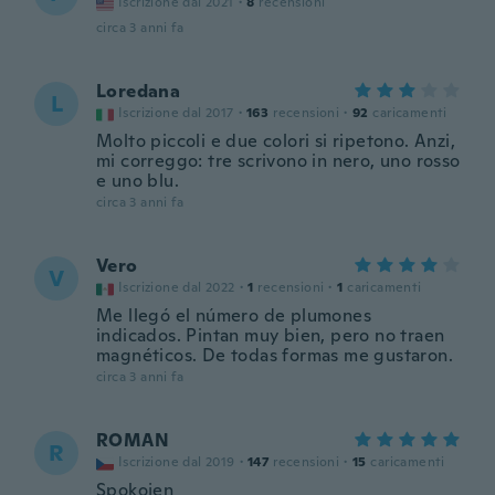
Iscrizione dal 2021
·
8
recensioni
circa 3 anni fa
Loredana
L
Iscrizione dal 2017
·
163
recensioni
·
92
caricamenti
Molto piccoli e due colori si ripetono. Anzi,
mi correggo: tre scrivono in nero, uno rosso
e uno blu.
circa 3 anni fa
Vero
V
Iscrizione dal 2022
·
1
recensioni
·
1
caricamenti
Me llegó el número de plumones
indicados. Pintan muy bien, pero no traen
magnéticos. De todas formas me gustaron.
circa 3 anni fa
ROMAN
R
Iscrizione dal 2019
·
147
recensioni
·
15
caricamenti
Spokojen