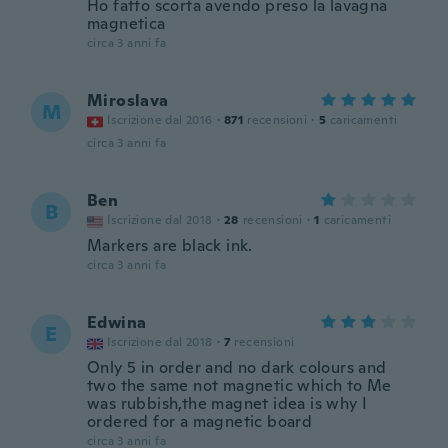
Ho fatto scorta avendo preso la lavagna
magnetica
circa 3 anni fa
Miroslava
M
Iscrizione dal 2016
·
871
recensioni
·
5
caricamenti
circa 3 anni fa
Ben
B
Iscrizione dal 2018
·
28
recensioni
·
1
caricamenti
Markers are black ink.
circa 3 anni fa
Edwina
E
Iscrizione dal 2018
·
7
recensioni
Only 5 in order and no dark colours and
two the same not magnetic which to Me
was rubbish,the magnet idea is why I
ordered for a magnetic board
circa 3 anni fa