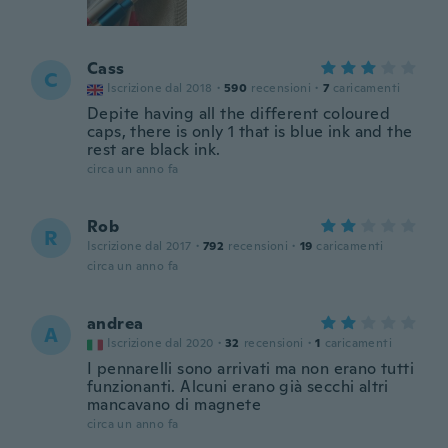
Cass
C
Iscrizione dal 2018
·
590
recensioni
·
7
caricamenti
Depite having all the different coloured
caps, there is only 1 that is blue ink and the
rest are black ink.
circa un anno fa
Rob
R
Iscrizione dal 2017
·
792
recensioni
·
19
caricamenti
circa un anno fa
andrea
A
Iscrizione dal 2020
·
32
recensioni
·
1
caricamenti
I pennarelli sono arrivati ma non erano tutti
funzionanti. Alcuni erano già secchi altri
mancavano di magnete
circa un anno fa