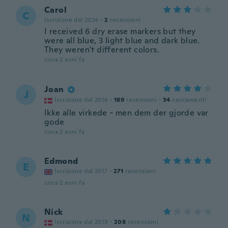
Carol
C
Iscrizione dal 2024
·
2
recensioni
I received 6 dry erase markers but they
were all blue, 3 light blue and dark blue.
They weren't different colors.
circa 2 anni fa
Joan
J
Iscrizione dal 2016
·
189
recensioni
·
34
caricamenti
Ikke alle virkede - men dem der gjorde var
gode
circa 2 anni fa
Edmond
E
Iscrizione dal 2017
·
271
recensioni
circa 2 anni fa
Nick
N
Iscrizione dal 2019
·
208
recensioni