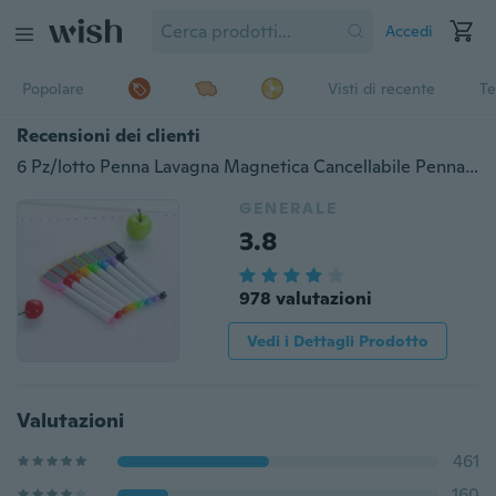
Accedi
Popolare
Visti di recente
Te
Recensioni dei clienti
6 Pz/lotto Penna Lavagna Magnetica Cancellabile Pennarelli Lavagna Bianca Asciutta Magnete Incorporato Gomma Materiale Scolastico Ufficio Office
GENERALE
3.8
978 valutazioni
Vedi i Dettagli Prodotto
Valutazioni
461
160