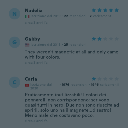
Nadelia
N
Iscrizione dal 2019
·
22
recensioni
·
2
caricamenti
circa 3 anni fa
Gabby
G
Iscrizione dal 2018
·
25
recensioni
They weren’t magnetic at all and only came
with four colors.
circa 3 anni fa
Carla
C
Iscrizione dal
·
1976
recensioni
·
1946
caricamenti
2020
Praticamente inutilizzabili! I colori dei
pennarelli non corrispondono: scrivono
quasi tutti in nero! Due non sono riuscita ad
aprirli, solo uno ha il magnete...disastro!
Meno male che costavano poco.
circa 3 anni fa