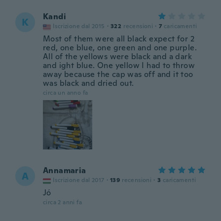
Kandi
K
Iscrizione dal 2015
·
322
recensioni
·
7
caricamenti
Most of them were all black expect for 2
red, one blue, one green and one purple.
All of the yellows were black and a dark
and ight blue. One yellow I had to throw
away because the cap was off and it too
was black and dried out.
circa un anno fa
Annamaria
A
Iscrizione dal 2017
·
139
recensioni
·
3
caricamenti
Jó
circa 2 anni fa