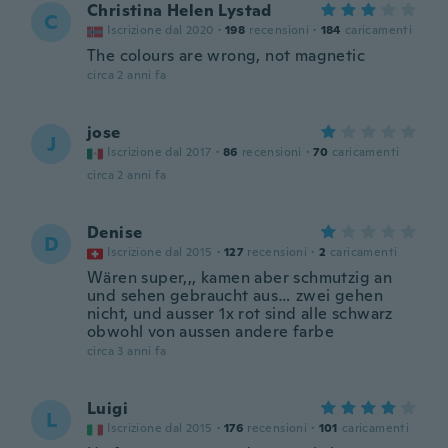
Christina Helen Lystad
C
Iscrizione dal 2020
·
198
recensioni
·
184
caricamenti
The colours are wrong, not magnetic
circa 2 anni fa
jose
J
Iscrizione dal 2017
·
86
recensioni
·
70
caricamenti
circa 2 anni fa
Denise
D
Iscrizione dal 2015
·
127
recensioni
·
2
caricamenti
Wären super,,, kamen aber schmutzig an
und sehen gebraucht aus… zwei gehen
nicht, und ausser 1x rot sind alle schwarz
obwohl von aussen andere farbe
circa 3 anni fa
Luigi
L
Iscrizione dal 2015
·
176
recensioni
·
101
caricamenti