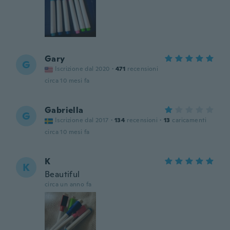
Gary
G
Iscrizione dal 2020
·
471
recensioni
circa 10 mesi fa
Gabriella
G
Iscrizione dal 2017
·
134
recensioni
·
13
caricamenti
circa 10 mesi fa
K
K
Beautiful
circa un anno fa