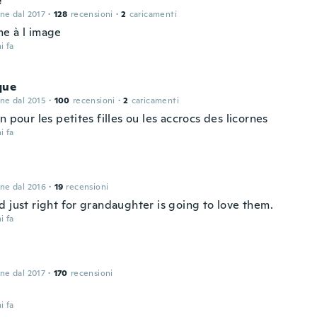
e
one dal 2017
·
128
recensioni
·
2
caricamenti
e à l image
i fa
que
one dal 2015
·
100
recensioni
·
2
caricamenti
n pour les petites filles ou les accrocs des licornes
i fa
one dal 2016
·
19
recensioni
d just right for grandaughter is going to love them.
i fa
one dal 2017
·
170
recensioni
i fa