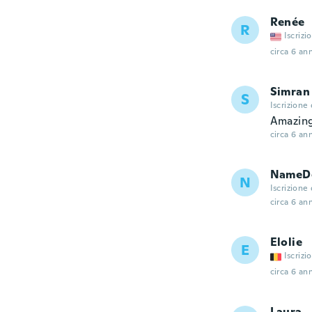
Renée
R
Iscrizi
circa 6 ann
Simran
S
Iscrizione
Amazing
circa 6 ann
NameDe
N
Iscrizione
circa 6 ann
Elolie
E
Iscrizi
circa 6 ann
Laura