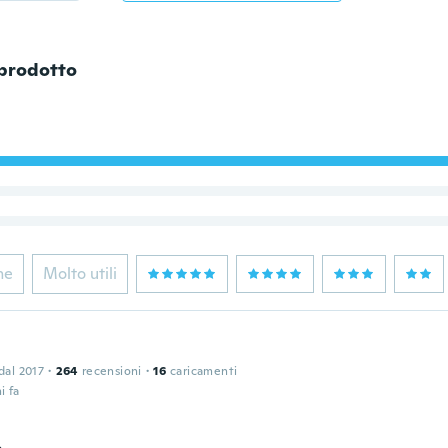
 prodotto
ne
Molto utili
 dal 2017
·
264
recensioni
·
16
caricamenti
i fa