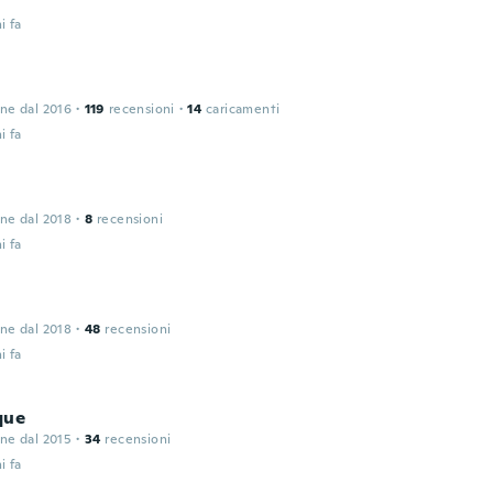
i fa
one dal 2016
·
119
recensioni
·
14
caricamenti
i fa
one dal 2018
·
8
recensioni
i fa
one dal 2018
·
48
recensioni
i fa
que
one dal 2015
·
34
recensioni
i fa