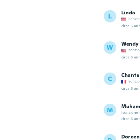
Linda
L
Iscrizi
circa 6 ann
Wendy
W
Iscrizi
circa 6 ann
Chanta
C
Iscrizi
circa 6 ann
Muham
M
Iscrizione
circa 6 ann
Doreen