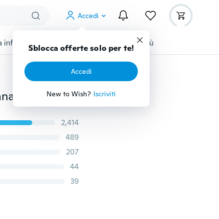
Accedi
 infanzia
Accessori per animali
Di più
Sblocca offerte solo per te!
Accedi
2 pezzi unicorno cartone animato 3 colori stampa penna a sfera a sfera forniture per ufficio scuola articoli di cancelleria regalo
New to Wish?
Iscriviti
2,414
489
207
44
39