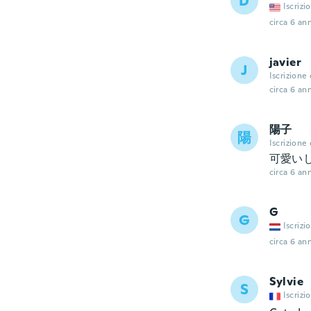
D
Iscrizi
circa 6 ann
javier
J
Iscrizione
circa 6 ann
陽子
陽
Iscrizione
可愛い
circa 6 ann
G
G
Iscrizi
circa 6 ann
Sylvie
S
Iscrizi