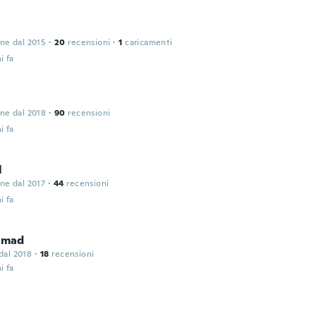
one dal 2015
·
20
recensioni
·
1
caricamenti
i fa
one dal 2018
·
90
recensioni
i fa
l
one dal 2017
·
44
recensioni
i fa
mad
 dal 2018
·
18
recensioni
i fa