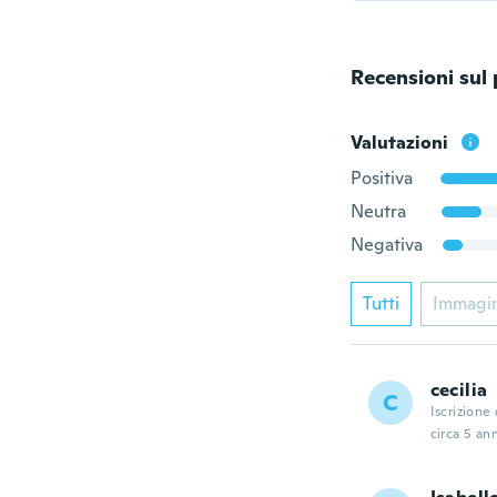
Recensioni sul
Valutazioni
Positiva
Neutra
Negativa
Tutti
Immagi
cecilia
C
Iscrizione
circa 5 ann