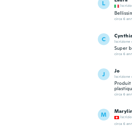
L
Iscrizi
Bellissi
circa 6 ann
Cynthi
C
Iscrizione
Super be
circa 6 ann
Jo
J
Iscrizione
Produit 
plastiq
circa 6 ann
Maryli
M
Iscrizi
circa 6 ann