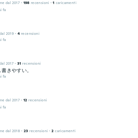
one dal 2017
·
198
recensioni
·
1
caricamenti
i fa
 dal 2019
·
4
recensioni
i fa
 dal 2017
·
31
recensioni
し書きやすい。
i fa
one dal 2017
·
12
recensioni
i fa
one dal 2018
·
23
recensioni
·
2
caricamenti