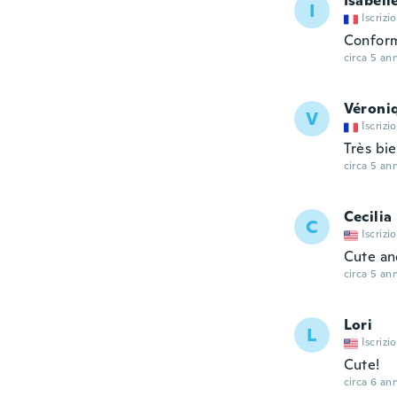
Isabell
I
Iscrizi
Conform
circa 5 ann
Véroni
V
Iscrizi
Très bie
circa 5 ann
Cecilia
C
Iscrizi
Cute an
circa 5 ann
Lori
L
Iscrizi
Cute!
circa 6 ann