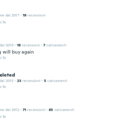
one dal 2017
·
19
recensioni
i fa
 dal 2019
·
18
recensioni
·
7
caricamenti
 will buy again
i fa
leted
 dal 2015
·
23
recensioni
·
5
caricamenti
i fa
one dal 2012
·
71
recensioni
·
65
caricamenti
i fa