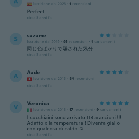
A
Iscrizione dal 2023
·
1
recensioni
Perfect
circa 3 anni fa
suzume
S
Iscrizione dal 2019
·
95
recensioni
·
1
caricamenti
同じ色ばかりで騙された気分
circa 3 anni fa
Aude
A
Iscrizione dal 2015
·
84
recensioni
circa 3 anni fa
Veronica
V
Iscrizione dal 2018
·
17
recensioni
·
9
caricamenti
I cucchiaini sono arrivato tt3 arancioni !!!
Adatto x la temperatura ! Diventa giallo
con qualcosa di caldo ☺️
circa 3 anni fa