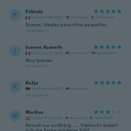
Fabiola
F
Iscrizione dal 2020
·
12
recensioni
·
2
caricamenti
Suaves, ideales para niños pequeños
circa 3 anni fa
Ivonne Azeneth
I
Iscrizione dal 2012
·
32
recensioni
·
51
caricamenti
Muy buenas
circa 3 anni fa
Katja
K
Iscrizione dal 2020
·
81
recensioni
circa 3 anni fa
Markus
M
Iscrizione dal 2020
·
9
recensioni
·
2
caricamenti
Aktuell nur einfärbig ..... Vielleicht ändert
sich die Farbe mit Hitze ?!?!?