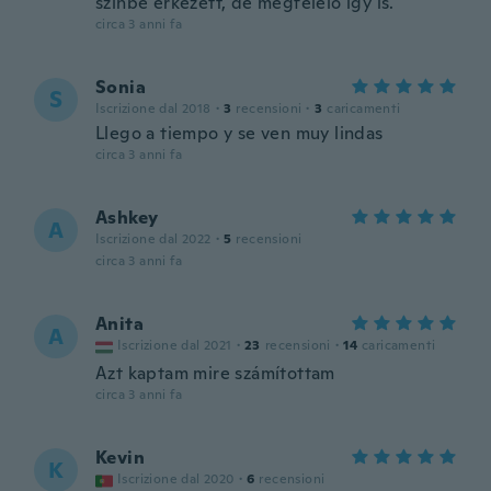
színbe érkezett, de megfelelő így is.
circa 3 anni fa
Sonia
S
Iscrizione dal 2018
·
3
recensioni
·
3
caricamenti
Llego a tiempo y se ven muy lindas
circa 3 anni fa
Ashkey
A
Iscrizione dal 2022
·
5
recensioni
circa 3 anni fa
Anita
A
Iscrizione dal 2021
·
23
recensioni
·
14
caricamenti
Azt kaptam mire számítottam
circa 3 anni fa
Kevin
K
Iscrizione dal 2020
·
6
recensioni