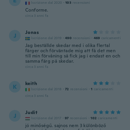
E
Iscrizione dal 2020
·
103
recensioni
Conforme.
circa 3 anni fa
Jonas
J
Iscrizione dal 2019
·
490
recensioni
·
469
caricamenti
Jag beställde skedar med i olika flertal
färger och förväntade mig att få det men
till min förvåning så fick jag i endast en och
samma färg på skedar.
circa 3 anni fa
keith
K
Iscrizione dal 2018
·
72
recensioni
·
1
caricamenti
circa 3 anni fa
Judit
J
Iscrizione dal 2017
·
97
recensioni
·
102
caricamenti
jó minőségű. sajnos nem 3 különböző