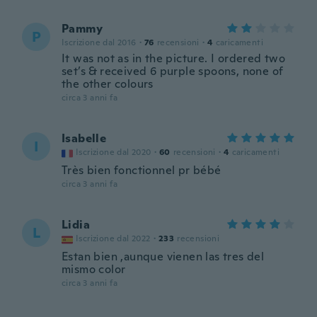
Pammy
P
Iscrizione dal 2016
·
76
recensioni
·
4
caricamenti
It was not as in the picture. I ordered two
set’s & received 6 purple spoons, none of
the other colours
circa 3 anni fa
Isabelle
I
Iscrizione dal 2020
·
60
recensioni
·
4
caricamenti
Très bien fonctionnel pr bébé
circa 3 anni fa
Lidia
L
Iscrizione dal 2022
·
233
recensioni
Estan bien ,aunque vienen las tres del
mismo color
circa 3 anni fa