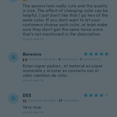
The spoons look really cute and the quality
is nice. The effect of changing color can be
helpful. I just don't like that I go two of the
same color. If you dont want to let your
customers choose each color, at least make
sure they don't get the same twice since
that's not mentioned in the description.
circa 3 anni fa
Berenice
B
Iscrizione dal 2023
·
4
recensioni
·
3
caricamenti
Estan súper padres , el material es súper
resistuble y al estar en contacto con el
calor cambian de color .
circa 3 anni fa
DEE
D
Iscrizione dal 2020
·
27
recensioni
Very nice.
circa 3 anni fa