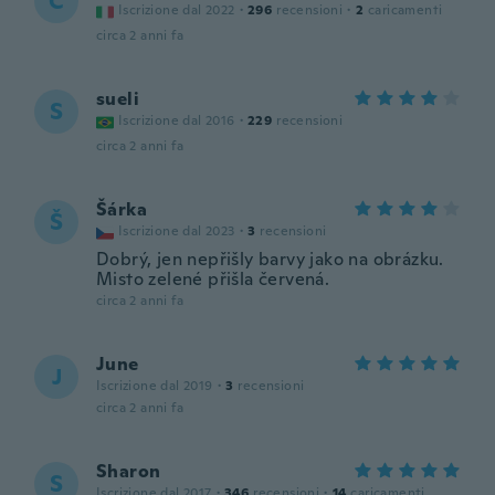
C
Iscrizione dal 2022
·
296
recensioni
·
2
caricamenti
circa 2 anni fa
sueli
S
Iscrizione dal 2016
·
229
recensioni
circa 2 anni fa
Šárka
Š
Iscrizione dal 2023
·
3
recensioni
Dobrý, jen nepřišly barvy jako na obrázku.
Misto zelené přišla červená.
circa 2 anni fa
June
J
Iscrizione dal 2019
·
3
recensioni
circa 2 anni fa
Sharon
S
Iscrizione dal 2017
·
346
recensioni
·
14
caricamenti