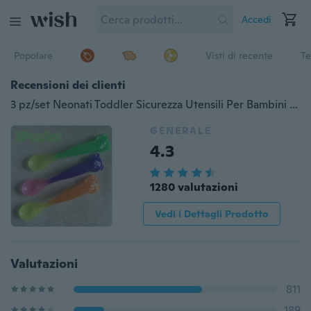
Accedi
Popolare
Visti di recente
Te
Recensioni dei clienti
3 pz/set Neonati Toddler Sicurezza Utensili Per Bambini Auto-Cambiato Sensore di Temperatura Del Colore Cucchiaio Alimentazione Cucchiaio Stoviglie In Silicone
GENERALE
4.3
1280 valutazioni
Vedi i Dettagli Prodotto
Valutazioni
811
189