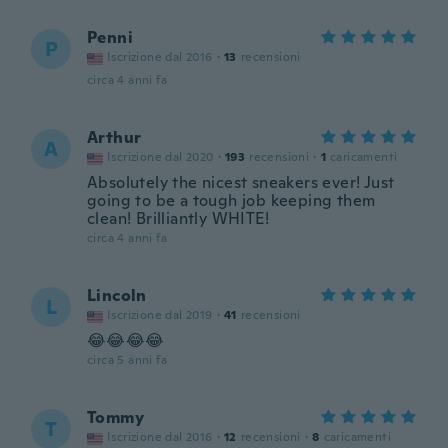
Penni
P
Iscrizione dal 2016
·
13
recensioni
circa 4 anni fa
Arthur
A
Iscrizione dal 2020
·
193
recensioni
·
1
caricamenti
Absolutely the nicest sneakers ever! Just
going to be a tough job keeping them
clean! Brilliantly WHITE!
circa 4 anni fa
Lincoln
L
Iscrizione dal 2019
·
41
recensioni
😂😂😂😂
circa 5 anni fa
Tommy
T
Iscrizione dal 2016
·
12
recensioni
·
8
caricamenti