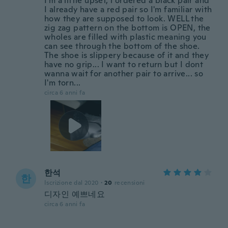
I'm a little upset, i ordered a black pair and
I already have a red pair so I'm familiar with
how they are supposed to look. WELL the
zig zag pattern on the bottom is OPEN, the
wholes are filled with plastic meaning you
can see through the bottom of the shoe.
The shoe is slippery because of it and they
have no grip... I want to return but I dont
wanna wait for another pair to arrive... so
I'm torn...
circa 6 anni fa
한석
한
Iscrizione dal 2020
·
20
recensioni
디자인 예쁘네요
circa 6 anni fa