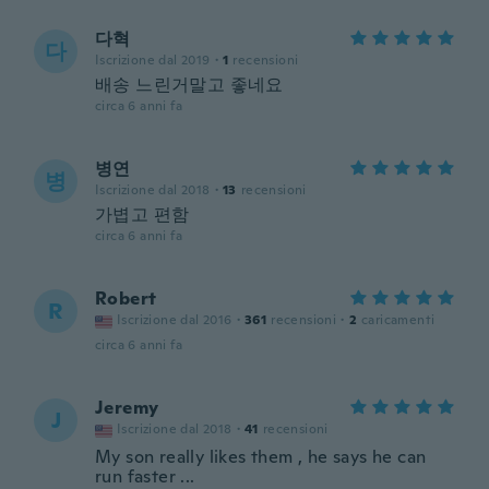
다혁
다
Iscrizione dal 2019
·
1
recensioni
배송 느린거말고 좋네요
circa 6 anni fa
병연
병
Iscrizione dal 2018
·
13
recensioni
가볍고 편함
circa 6 anni fa
Robert
R
Iscrizione dal 2016
·
361
recensioni
·
2
caricamenti
circa 6 anni fa
Jeremy
J
Iscrizione dal 2018
·
41
recensioni
My son really likes them , he says he can
run faster ...