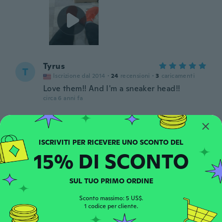
Tyrus
T
Iscrizione dal 2014
·
24
recensioni
·
3
caricamenti
Love them!! And I'm a sneaker head!!
circa 6 anni fa
Anthony
A
Iscrizione dal 2017
·
25
recensioni
·
3
caricamenti
It’s soft and excellent
15% DI SCONTO
circa 6 anni fa
SUL TUO PRIMO ORDINE
Sconto massimo: 5 US$.
1 codice per cliente.