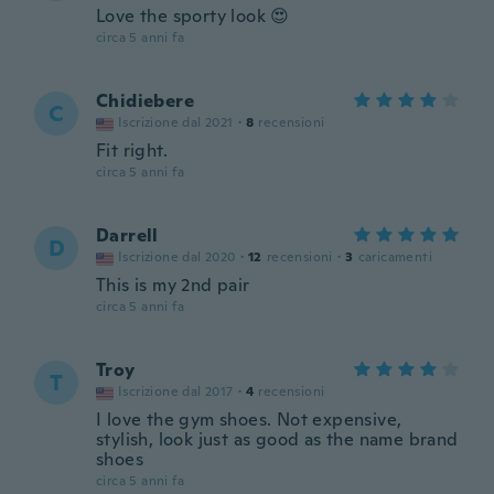
Love the sporty look 😍
circa 5 anni fa
Chidiebere
C
Iscrizione dal 2021
·
8
recensioni
Fit right.
circa 5 anni fa
Darrell
D
Iscrizione dal 2020
·
12
recensioni
·
3
caricamenti
This is my 2nd pair
circa 5 anni fa
Troy
T
Iscrizione dal 2017
·
4
recensioni
I love the gym shoes. Not expensive,
stylish, look just as good as the name brand
shoes
circa 5 anni fa