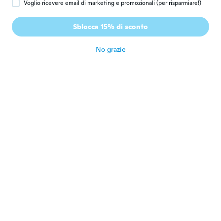
Voglio ricevere email di marketing e promozionali (per risparmiare!)
Mathieu
M
Sblocca 15% di sconto
Iscrizione dal 2018
·
26
recensioni
·
15
caricamenti
circa 5 anni fa
No grazie
Keith
K
Iscrizione dal 2018
·
2
recensioni
circa 5 anni fa
Danny
D
Iscrizione dal 2020
·
10
recensioni
circa 5 anni fa
AUREILUS C
A
Iscrizione dal 2020
·
3
recensioni
Loving it!!!!!
circa 5 anni fa