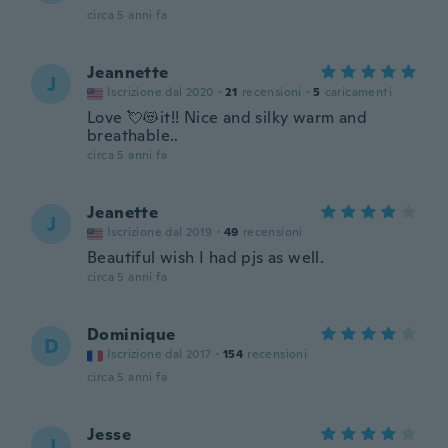
circa 5 anni fa
Jeannette
J
Iscrizione dal 2020
·
21
recensioni
·
5
caricamenti
Love 💘😻it!! Nice and silky warm and
breathable..
circa 5 anni fa
Jeanette
J
Iscrizione dal 2019
·
49
recensioni
Beautiful wish I had pjs as well.
circa 5 anni fa
Dominique
D
Iscrizione dal 2017
·
154
recensioni
circa 5 anni fa
Jesse
J