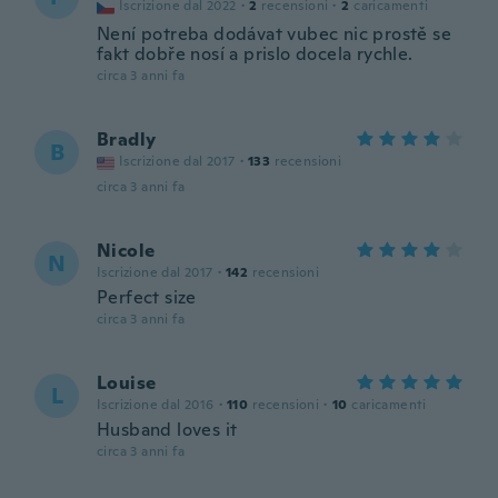
Iscrizione dal 2022
·
2
recensioni
·
2
caricamenti
Není potreba dodávat vubec nic prostě se
fakt dobře nosí a prislo docela rychle.
circa 3 anni fa
Bradly
B
Iscrizione dal 2017
·
133
recensioni
circa 3 anni fa
Nicole
N
Iscrizione dal 2017
·
142
recensioni
Perfect size
circa 3 anni fa
Louise
L
Iscrizione dal 2016
·
110
recensioni
·
10
caricamenti
Husband loves it
circa 3 anni fa