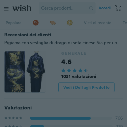
Accedi
Popolare
Visti di recente
Te
Recensioni dei clienti
Pigiama con vestaglia di drago di seta cinese Sia per uomo che per donna
GENERALE
4.6
1031 valutazioni
Vedi i Dettagli Prodotto
Valutazioni
766
179