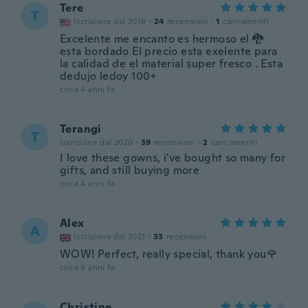
Tere
T
Iscrizione dal 2018
·
24
recensioni
·
1
caricamenti
Excelente me encanto es hermoso el 🐉
esta bordado El precio esta exelente para
la calidad de el material super fresco . Esta
dedujo ledoy 100+
circa 4 anni fa
Terangi
T
Iscrizione dal 2020
·
39
recensioni
·
2
caricamenti
I love these gowns, i've bought so many for
gifts, and still buying more
circa 4 anni fa
Alex
A
Iscrizione dal 2021
·
33
recensioni
WOW! Perfect, really special, thank you🌹
circa 4 anni fa
Christine