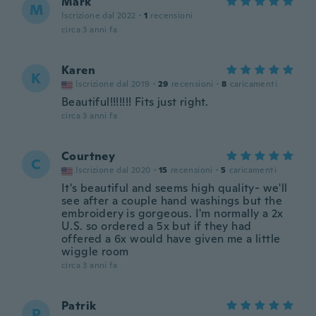
Mark
M
Iscrizione dal 2022
·
1
recensioni
circa 3 anni fa
Karen
K
Iscrizione dal 2019
·
29
recensioni
·
8
caricamenti
Beautiful!!!!!!! Fits just right.
circa 3 anni fa
Courtney
C
Iscrizione dal 2020
·
15
recensioni
·
5
caricamenti
It's beautiful and seems high quality- we'll
see after a couple hand washings but the
embroidery is gorgeous. I'm normally a 2x
U.S. so ordered a 5x but if they had
offered a 6x would have given me a little
wiggle room
circa 3 anni fa
Patrik
P