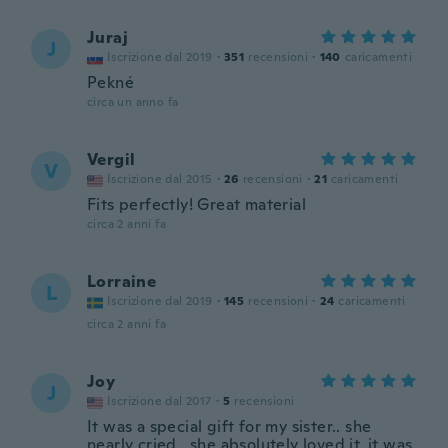
Juraj
J
Iscrizione dal 2019
·
351
recensioni
·
140
caricamenti
Pekné
circa un anno fa
Vergil
V
Iscrizione dal 2015
·
26
recensioni
·
21
caricamenti
Fits perfectly! Great material
circa 2 anni fa
Lorraine
L
Iscrizione dal 2019
·
145
recensioni
·
24
caricamenti
circa 2 anni fa
Joy
J
Iscrizione dal 2017
·
5
recensioni
It was a special gift for my sister.. she
nearly cried ..she absolutely loved it..it was