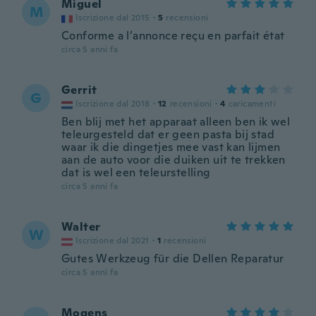
Miguel
M
Iscrizione dal 2015
·
5
recensioni
Conforme a l’annonce reçu en parfait état
circa 5 anni fa
Gerrit
G
Iscrizione dal 2018
·
12
recensioni
·
4
caricamenti
Ben blij met het apparaat alleen ben ik wel
teleurgesteld dat er geen pasta bij stad
waar ik die dingetjes mee vast kan lijmen
aan de auto voor die duiken uit te trekken
dat is wel een teleurstelling
circa 5 anni fa
Walter
W
Iscrizione dal 2021
·
1
recensioni
Gutes Werkzeug für die Dellen Reparatur
circa 5 anni fa
Mogens