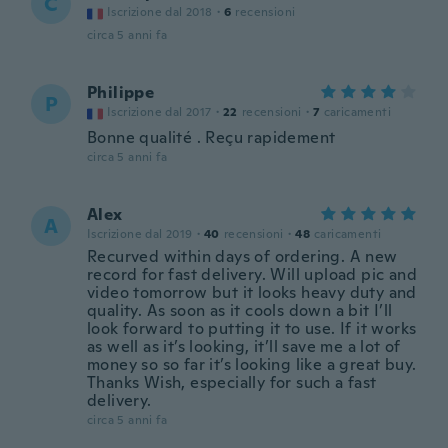
C
Iscrizione dal 2018
·
6
recensioni
circa 5 anni fa
Philippe
P
Iscrizione dal 2017
·
22
recensioni
·
7
caricamenti
Bonne qualité . Reçu rapidement
circa 5 anni fa
Alex
A
Iscrizione dal 2019
·
40
recensioni
·
48
caricamenti
Recurved within days of ordering. A new
record for fast delivery. Will upload pic and
video tomorrow but it looks heavy duty and
quality. As soon as it cools down a bit I’ll
look forward to putting it to use. If it works
as well as it’s looking, it’ll save me a lot of
money so so far it’s looking like a great buy.
Thanks Wish, especially for such a fast
delivery.
circa 5 anni fa