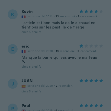
Kevin
K
Iscrizione dal 2014
·
22
recensioni
·
1
caricamenti
l'article est bon mais la colle a chaud ne
tient pas sur les pastille de tirage
circa 5 anni fa
eric
E
Iscrizione dal 2020
·
13
recensioni
·
5
caricamenti
Manque la barre qui vas avec le marteau
🔨.
circa 5 anni fa
JUAN
J
Iscrizione dal 2020
·
2
recensioni
circa 5 anni fa
Paul
P
Iscrizione dal 2019
·
4
recensioni