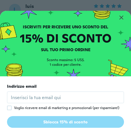
luis
L
Iscrizione dal 2017
·
11
recensioni
Reçu très vite correspond à la description
reste plus qu'à essayer
circa 5 anni fa
15% DI SCONTO
Cher
C
SUL TUO PRIMO ORDINE
Iscrizione dal 2018
·
3
recensioni
Great product super quality forbthe price
Sconto massimo: 5 US$.
1 codice per cliente.
came really quick to
circa 5 anni fa
Indirizzo email
Daniel
D
Iscrizione dal 2015
·
160
recensioni
·
1
caricamenti
circa 5 anni fa
Voglio ricevere email di marketing e promozionali (per risparmiare!)
Sylvain
S
Sblocca 15% di sconto
Iscrizione dal 2018
·
139
recensioni
·
1
caricamenti
circa 5 anni fa