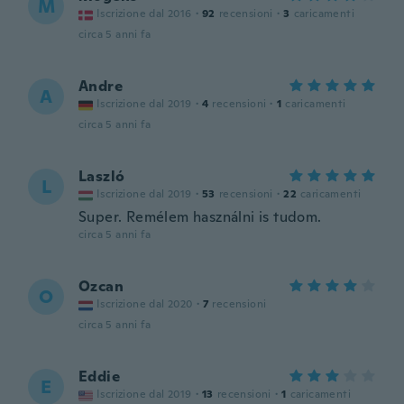
M
Iscrizione dal 2016
·
92
recensioni
·
3
caricamenti
circa 5 anni fa
Andre
A
Iscrizione dal 2019
·
4
recensioni
·
1
caricamenti
circa 5 anni fa
Laszló
L
Iscrizione dal 2019
·
53
recensioni
·
22
caricamenti
Super. Remélem használni is tudom.
circa 5 anni fa
Ozcan
O
Iscrizione dal 2020
·
7
recensioni
circa 5 anni fa
Eddie
E
Iscrizione dal 2019
·
13
recensioni
·
1
caricamenti