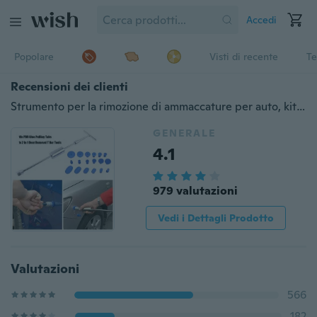
Accedi
Popolare
Visti di recente
Te
Recensioni dei clienti
Strumento per la rimozione di ammaccature per auto, kit estrattore per ammaccature senza vernice Strumenti a martello scorrevole con linguette blu ispessite da 18 pezzi per la rimozione di ammaccature carrozzeria fai-da-te
GENERALE
4.1
979 valutazioni
Vedi i Dettagli Prodotto
Valutazioni
566
182