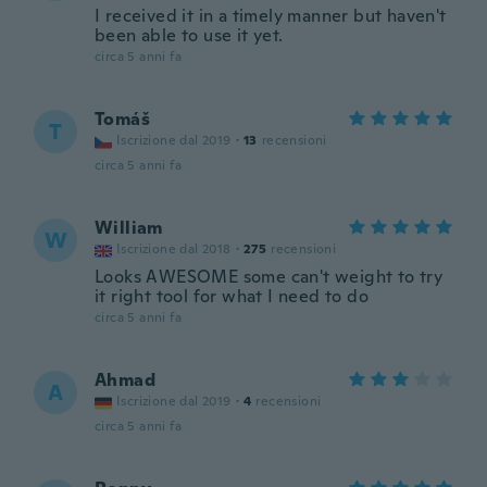
I received it in a timely manner but haven't
been able to use it yet.
circa 5 anni fa
Tomáš
T
Iscrizione dal 2019
·
13
recensioni
circa 5 anni fa
William
W
Iscrizione dal 2018
·
275
recensioni
Looks AWESOME some can't weight to try
it right tool for what I need to do
circa 5 anni fa
Ahmad
A
Iscrizione dal 2019
·
4
recensioni
circa 5 anni fa