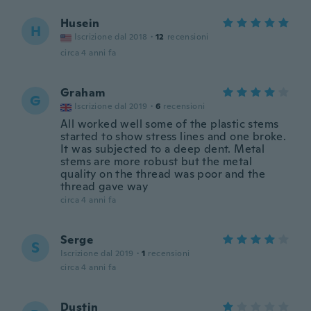
Husein
H
Iscrizione dal 2018
·
12
recensioni
circa 4 anni fa
Graham
G
Iscrizione dal 2019
·
6
recensioni
All worked well some of the plastic stems
started to show stress lines and one broke.
It was subjected to a deep dent. Metal
stems are more robust but the metal
quality on the thread was poor and the
thread gave way
circa 4 anni fa
Serge
S
Iscrizione dal 2019
·
1
recensioni
circa 4 anni fa
Dustin