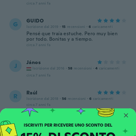
circa 7 anni fa
GUIDO
G
Iscrizione dal 2019
·
15
recensioni
·
6
caricamenti
Pensé que traía estuche. Pero muy bien
por todo. Bonitas y a tiempo.
circa 7 anni fa
János
J
Iscrizione dal 2016
·
58
recensioni
·
4
caricamenti
circa 7 anni fa
Raúl
R
Iscrizione dal 2018
·
56
recensioni
·
6
caricamenti
circa 7 anni fa
Alex
A
Iscrizione dal 2017
·
12
recensioni
circa 7 anni fa