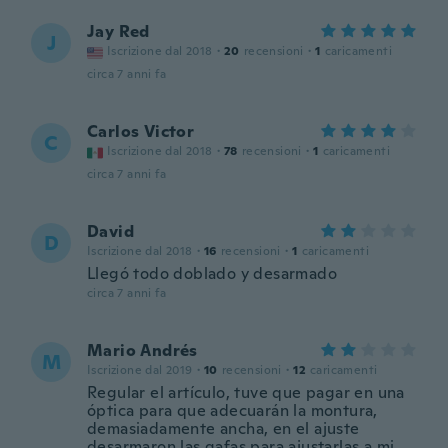
Jay Red
J
Iscrizione dal 2018
·
20
recensioni
·
1
caricamenti
circa 7 anni fa
Carlos Victor
C
Iscrizione dal 2018
·
78
recensioni
·
1
caricamenti
circa 7 anni fa
David
D
Iscrizione dal 2018
·
16
recensioni
·
1
caricamenti
Llegó todo doblado y desarmado
circa 7 anni fa
Mario Andrés
M
Iscrizione dal 2019
·
10
recensioni
·
12
caricamenti
Regular el artículo, tuve que pagar en una
óptica para que adecuarán la montura,
demasiadamente ancha, en el ajuste
desarmaron las gafas para ajustarlas a mi