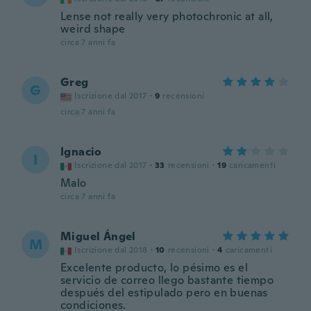
Lense not really very photochronic at all,
weird shape
circa 7 anni fa
Greg
G
Iscrizione dal 2017
·
9
recensioni
circa 7 anni fa
Ignacio
I
Iscrizione dal 2017
·
33
recensioni
·
19
caricamenti
Malo
circa 7 anni fa
Miguel Ángel
M
Iscrizione dal 2018
·
10
recensioni
·
4
caricamenti
Excelente producto, lo pésimo es el
servicio de correo llego bastante tiempo
después del estipulado pero en buenas
condiciones.