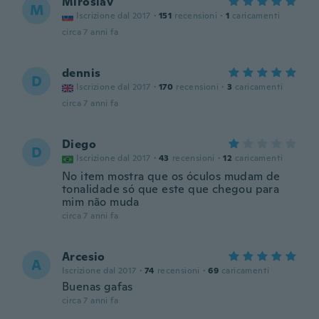
Miroslav
M
Iscrizione dal 2017
·
151
recensioni
·
1
caricamenti
circa 7 anni fa
dennis
D
Iscrizione dal 2017
·
170
recensioni
·
3
caricamenti
circa 7 anni fa
Diego
D
Iscrizione dal 2017
·
43
recensioni
·
12
caricamenti
No item mostra que os óculos mudam de
tonalidade só que este que chegou para
mim não muda
circa 7 anni fa
Arcesio
A
Iscrizione dal 2017
·
74
recensioni
·
69
caricamenti
Buenas gafas
circa 7 anni fa