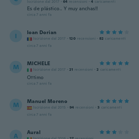
Iscrizione dal 2017
·
64
recensioni
·
4
caricamenti
Es de plástico.. Y muy anchas!!
circa 7 anni fa
Ioan Dorian
I
Iscrizione dal 2017
·
120
recensioni
·
82
caricamenti
circa 7 anni fa
MICHELE
M
Iscrizione dal 2017
·
21
recensioni
·
2
caricamenti
Ottimo
circa 7 anni fa
Manuel Moreno
M
Iscrizione dal 2015
·
94
recensioni
·
3
caricamenti
circa 7 anni fa
Aural
A
Iscrizione dal 2016
·
27
recensioni