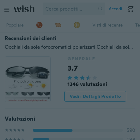
Accedi
Popolare
Visti di recente
Te
Recensioni dei clienti
Occhiali da sole fotocromatici polarizzati Occhiali da sole da uomo con lenti di transizione UV400
GENERALE
3.7
1346 valutazioni
Vedi i Dettagli Prodotto
Valutazioni
590
248