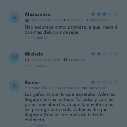
Alexsandro
A
Iscrizione dal 2017
·
4
recensioni
·
1
caricamenti
Não escurece como promete, a qualidade é
boa mas deixou à desejar.
circa 7 anni fa
Michele
M
Iscrizione dal 2018
·
68
recensioni
circa 7 anni fa
Keiner
K
Iscrizione dal 2017
·
49
recensioni
·
46
caricamenti
Las gafas no son lo que esperaba. Además
llegaron en mal estado. Torcidas y con las
patas muy abiertas ya que la envoltura no
las protege para nada. Además de que
llegaron 2 meses después de la fecha
estimada.
circa 7 anni fa