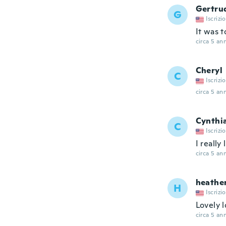
Gertru
G
Iscrizi
It was t
circa 5 ann
Cheryl
C
Iscrizi
circa 5 ann
Cynthi
C
Iscrizi
I really
circa 5 ann
heathe
H
Iscrizi
Lovely l
circa 5 ann