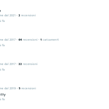
e
one dal 2021
·
2
recensioni
i fa
one dal 2017
·
64
recensioni
·
1
caricamenti
i fa
one dal 2017
·
22
recensioni
i fa
one dal 2019
·
5
recensioni
tty
i fa