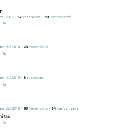
r
 dal 2015
·
57
recensioni
·
10
caricamenti
i fa
one dal 2018
·
23
recensioni
i fa
one dal 2019
·
3
recensioni
i fa
one dal 2016
·
63
recensioni
·
34
caricamenti
itas
i fa