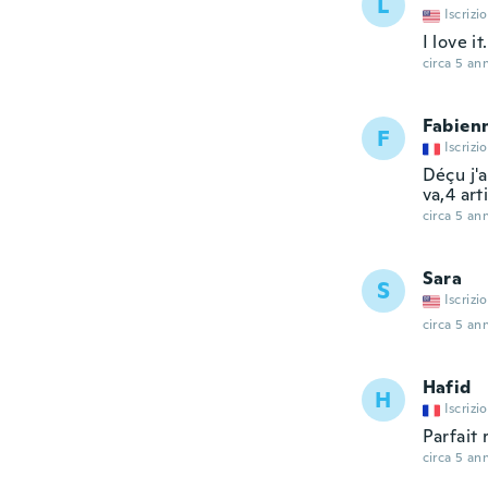
L
Iscrizi
I love it
circa 5 ann
Fabien
F
Iscrizi
Déçu j'
va,4 art
circa 5 ann
Sara
S
Iscrizi
circa 5 ann
Hafid
H
Iscrizi
Parfait 
circa 5 ann