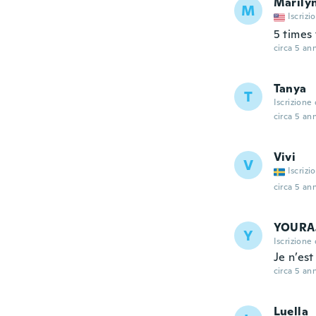
Marily
M
Iscrizi
5 times 
circa 5 ann
Tanya
T
Iscrizione
circa 5 ann
Vivi
V
Iscrizi
circa 5 ann
YOURA
Y
Iscrizione
Je n’est
circa 5 ann
Luella