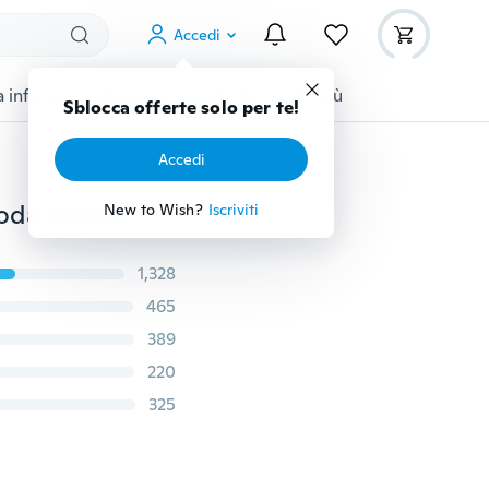
Accedi
 infanzia
Accessori per animali
Di più
Sblocca offerte solo per te!
Accedi
moda donna
New to Wish?
Iscriviti
1,328
465
389
220
325