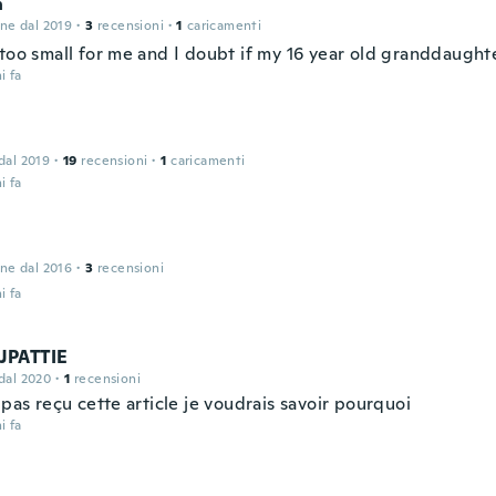
n
one dal 2019
·
3
recensioni
·
1
caricamenti
too small for me and I doubt if my 16 year old granddaughte
i fa
 dal 2019
·
19
recensioni
·
1
caricamenti
i fa
one dal 2016
·
3
recensioni
i fa
JPATTIE
 dal 2020
·
1
recensioni
 pas reçu cette article je voudrais savoir pourquoi
i fa