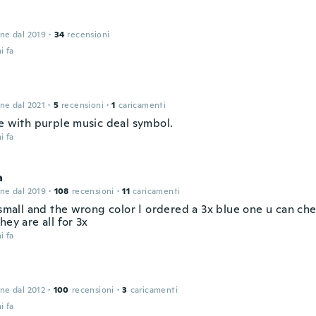
one dal 2019
·
34
recensioni
i fa
one dal 2021
·
5
recensioni
·
1
caricamenti
te with purple music deal symbol.
i fa
a
one dal 2019
·
108
recensioni
·
11
caricamenti
 small and the wrong color I ordered a 3x blue one u can che
hey are all for 3x
i fa
one dal 2012
·
100
recensioni
·
3
caricamenti
i fa