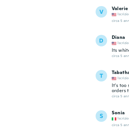
Valerie
V
Iscrizi
circa 5 ann
Diana
D
Iscrizi
Its whi
circa 5 ann
Tabath
T
Iscrizi
It's too
orders t
circa 5 ann
Sonia
S
Iscrizi
circa 5 ann