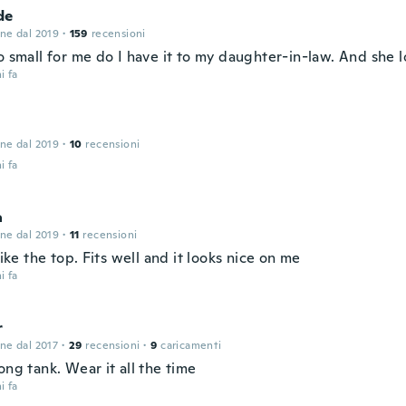
de
one dal 2019
·
159
recensioni
o small for me do I have it to my daughter-in-law. And she lo
i fa
one dal 2019
·
10
recensioni
i fa
a
one dal 2019
·
11
recensioni
 like the top. Fits well and it looks nice on me
i fa
r
one dal 2017
·
29
recensioni
·
9
caricamenti
ong tank. Wear it all the time
i fa