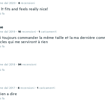
one dal 2020
·
6
recensioni
. It fits and feels really nice!
i fa
ne
one dal 2019
·
16
recensioni
·
1
caricamenti
ai toujours commander la même taille et la ma dernière co
icles qui me serviront à rien
i fa
one dal 2018
·
94
recensioni
i fa
one dal 2017
·
6
recensioni
·
1
caricamenti
rien a dire
i fa