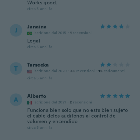
Works good.
circa 5 anni fa
Janaina
J
Iscrizione dal 2015
·
1
recensioni
Legal
circa 5 anni fa
Tameeka
T
Iscrizione dal 2020
·
33
recensioni
·
15
caricamenti
circa 5 anni fa
Alberto
A
Iscrizione dal 2021
·
2
recensioni
Funciona bien solo que no esta bien sujeto
el cable delos audifonos al control de
volumen y encendido
circa 5 anni fa