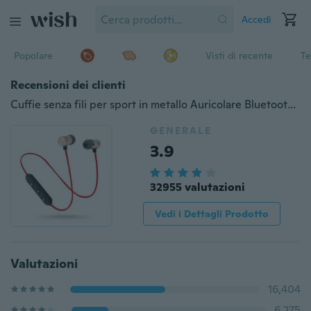
Accedi
Popolare
Visti di recente
Te
Recensioni dei clienti
Cuffie senza fili per sport in metallo Auricolare Bluetooth Auricolare antisudore Auricolare magnetico Auricolare stereo per telefono cellulare
GENERALE
3.9
32955 valutazioni
Vedi i Dettagli Prodotto
Valutazioni
16,404
6,275