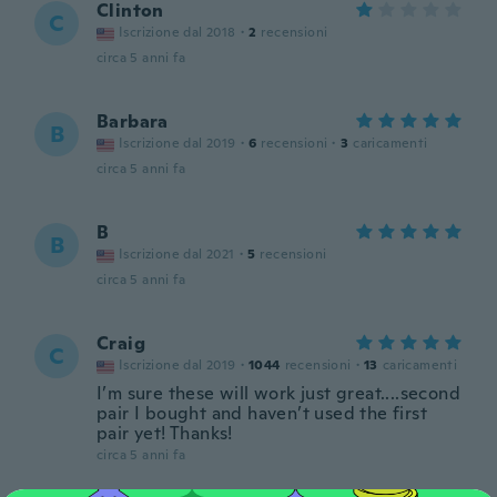
Clinton
C
Iscrizione dal 2018
·
2
recensioni
circa 5 anni fa
Barbara
B
Iscrizione dal 2019
·
6
recensioni
·
3
caricamenti
circa 5 anni fa
B
B
Iscrizione dal 2021
·
5
recensioni
circa 5 anni fa
Craig
C
Iscrizione dal 2019
·
1044
recensioni
·
13
caricamenti
I’m sure these will work just great....second
pair I bought and haven’t used the first
pair yet! Thanks!
circa 5 anni fa