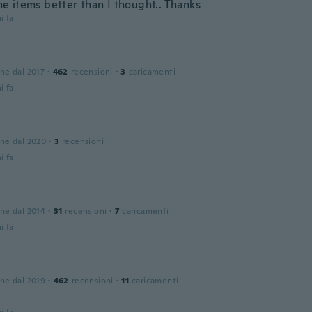
 items better than I thought.. Thanks
i fa
one dal 2017
·
462
recensioni
·
3
caricamenti
i fa
one dal 2020
·
3
recensioni
i fa
one dal 2014
·
31
recensioni
·
7
caricamenti
i fa
one dal 2019
·
462
recensioni
·
11
caricamenti