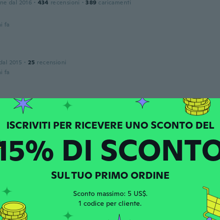
one dal 2016
·
434
recensioni
·
389
caricamenti
i fa
 dal 2015
·
25
recensioni
i fa
one dal 2019
·
28
recensioni
i fa
15% DI SCONT
one dal 2016
·
189
recensioni
i fa
SUL TUO PRIMO ORDINE
Sconto massimo: 5 US$.
1 codice per cliente.
 dal 2015
·
374
recensioni
·
19
caricamenti
i fa