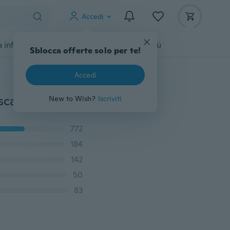
Accedi
 infanzia
Accessori per animali
Di più
Sblocca offerte solo per te!
Accedi
Il nuovo mascara colorato 2018 può essere tinto il mascara multicolore per sopracciglia
New to Wish?
Iscriviti
772
184
142
50
83