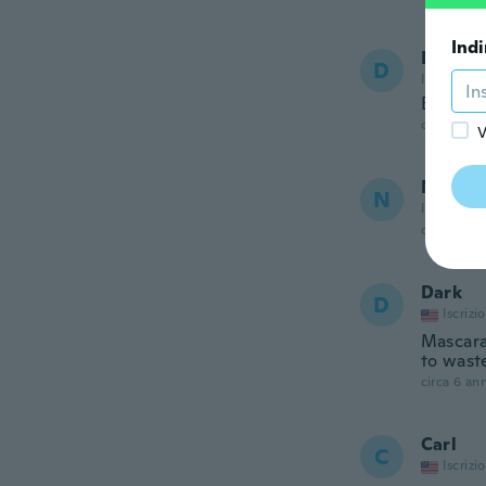
Indi
Daniell
D
Iscrizione
Bonito 
circa 6 ann
V
NameDe
N
Iscrizione
circa 6 ann
Dark
D
Iscrizi
Mascara
to wast
circa 6 ann
Carl
C
Iscrizi