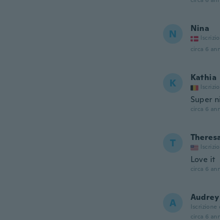
circa 6 ann
Nina
N
Iscrizi
circa 6 ann
Kathia
K
Iscrizi
Super ni
circa 6 ann
Theres
T
Iscrizi
Love it
circa 6 ann
Audrey
A
Iscrizione
circa 6 ann