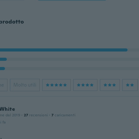
 prodotto
ne
Molto utili
White
one dal 2019
·
27
recensioni
·
7
caricamenti
i fa