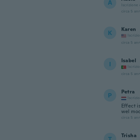
A
Iscrizione
circa 5 ann
Karen
K
Iscrizi
circa 5 ann
Isabel
I
Iscrizi
circa 5 ann
Petra
P
Iscrizi
Effect i
wel moo
circa 5 ann
Trisha
T