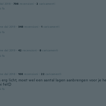
 dal 2018
·
706
recensioni
·
2
caricamenti
i fa
one dal 2019
·
348
recensioni
·
1
caricamenti
i fa
one dal 2019
·
42
recensioni
·
8
caricamenti
i fa
one dal 2018
·
108
recensioni
·
22
caricamenti
s erg licht, moet wel een aantal lagen aanbrengen voor je he
i fel😊
i fa