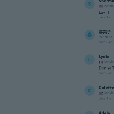
Sherma
S
Iscrizi
Luv it
circa 3 ann
喜美子
喜
Iscrizione
circa 5 ann
Lydia
L
Iscrizi
Donne T
circa 5 ann
Colett
C
Iscrizi
circa 5 ann
Adela