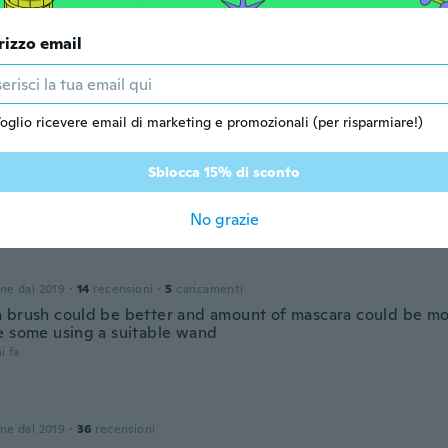
rizzo email
a
 dal 2019
·
4
recensioni
color
i fa
oglio ricevere email di marketing e promozionali (per risparmiare!)
leted
Sblocca 15% di sconto
 dal 2016
·
49
recensioni
i fa
No grazie
one dal 2019
·
14
recensioni
·
5
caricamenti
 brush could be better and amount of mascara could be mor
e some using a suitable wand
i fa
one dal 2019
·
36
recensioni