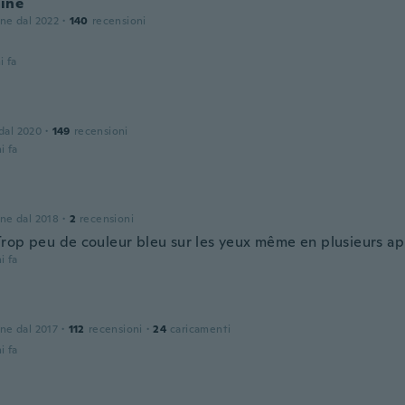
ine
one dal 2022
·
140
recensioni
i fa
 dal 2020
·
149
recensioni
i fa
one dal 2018
·
2
recensioni
rop peu de couleur bleu sur les yeux même en plusieurs ap
i fa
e
one dal 2017
·
112
recensioni
·
24
caricamenti
i fa