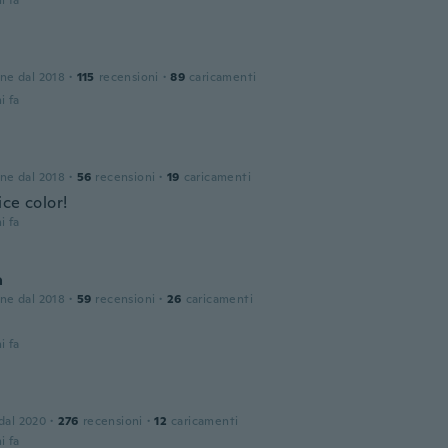
i fa
one dal 2018
·
115
recensioni
·
89
caricamenti
i fa
one dal 2018
·
56
recensioni
·
19
caricamenti
ce color!
i fa
a
one dal 2018
·
59
recensioni
·
26
caricamenti
i fa
 dal 2020
·
276
recensioni
·
12
caricamenti
i fa