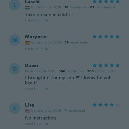
László
L
Iscrizione dal 2018
·
78
recensioni
·
62
caricamenti
Tökéletesen működik !
circa 3 anni fa
Maryorie
M
Iscrizione dal 2023
·
59
recensioni
circa 3 anni fa
Dawn
D
Iscrizione dal 2015
·
560
recensioni
·
206
caricamenti
I brought it for my son 💙 I know he will
like it ..
circa 3 anni fa
Lisa
L
Iscrizione dal 2019
·
4
recensioni
No instruction
circa 3 anni fa