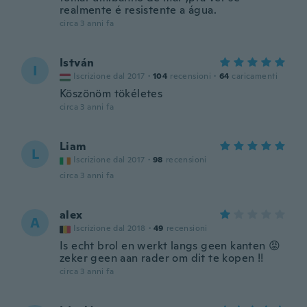
realmente é resistente a água.
circa 3 anni fa
István
I
Iscrizione dal 2017
·
104
recensioni
·
64
caricamenti
Köszönöm tökéletes
circa 3 anni fa
Liam
L
Iscrizione dal 2017
·
98
recensioni
circa 3 anni fa
alex
A
Iscrizione dal 2018
·
49
recensioni
Is echt brol en werkt langs geen kanten 😡
zeker geen aan rader om dit te kopen !!
circa 3 anni fa