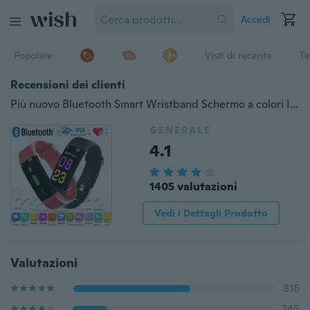
Accedi
Popolare
Visti di recente
Te
Recensioni dei clienti
Più nuovo Bluetooth Smart Wristband Schermo a colori IP67 Impermeabile Smart Watch Frequenza cardiaca Monitoraggio della pressione sanguigna Fitness Tracker Smartwrist per Android IOS
GENERALE
4.1
1405 valutazioni
Vedi i Dettagli Prodotto
Valutazioni
816
245