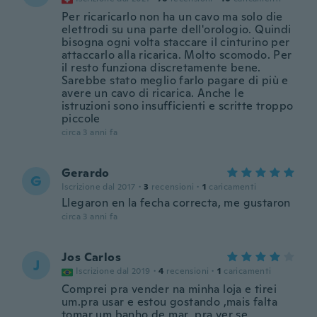
Per ricaricarlo non ha un cavo ma solo die
elettrodi su una parte dell'orologio. Quindi
bisogna ogni volta staccare il cinturino per
attaccarlo alla ricarica. Molto scomodo. Per
il resto funziona discretamente bene.
Sarebbe stato meglio farlo pagare di più e
avere un cavo di ricarica. Anche le
istruzioni sono insufficienti e scritte troppo
piccole
circa 3 anni fa
Gerardo
G
Iscrizione dal 2017
·
3
recensioni
·
1
caricamenti
Llegaron en la fecha correcta, me gustaron
circa 3 anni fa
Jos Carlos
J
Iscrizione dal 2019
·
4
recensioni
·
1
caricamenti
Comprei pra vender na minha loja e tirei
um.pra usar e estou gostando ,mais falta
tomar um.banho de mar ,pra ver se