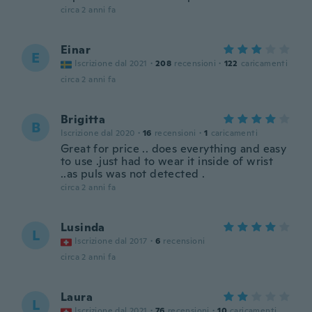
circa 2 anni fa
Einar
E
Iscrizione dal 2021
·
208
recensioni
·
122
caricamenti
circa 2 anni fa
Brigitta
B
Iscrizione dal 2020
·
16
recensioni
·
1
caricamenti
Great for price .. does everything and easy
to use .just had to wear it inside of wrist
..as puls was not detected .
circa 2 anni fa
Lusinda
L
Iscrizione dal 2017
·
6
recensioni
circa 2 anni fa
Laura
L
Iscrizione dal 2021
·
76
recensioni
·
10
caricamenti