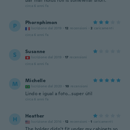
Bar that holds roll is somewhat short.
circa 6 anni fa
Phornphimon
P
Iscrizione dal 2019
·
12
recensioni
·
2
caricamenti
circa 6 anni fa
Susanne
S
Iscrizione dal 2019
·
17
recensioni
circa 6 anni fa
Michelle
M
Iscrizione dal 2020
·
10
recensioni
Lindo e igual a foto...super útil
circa 6 anni fa
Heather
H
Iscrizione dal 2016
·
12
recensioni
·
1
caricamenti
The holder didn’t fit under my cabinets so