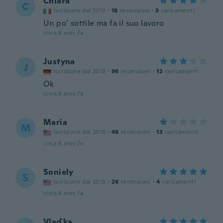
Chiara
C
Iscrizione dal 2019
·
18
recensioni
·
3
caricamenti
Un po’ sottile ma fa il suo lavoro
circa 6 anni fa
Justyna
J
Iscrizione dal 2016
·
96
recensioni
·
12
caricamenti
Ok
circa 6 anni fa
Maria
M
Iscrizione dal 2016
·
46
recensioni
·
13
caricamenti
circa 6 anni fa
Soniely
S
Iscrizione dal 2015
·
26
recensioni
·
4
caricamenti
circa 6 anni fa
Vlaďka