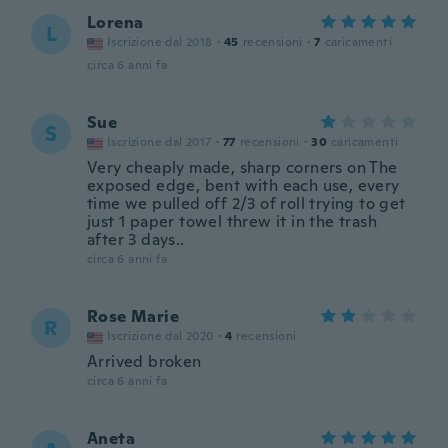
Lorena
L
Iscrizione dal 2018
·
45
recensioni
·
7
caricamenti
circa 6 anni fa
Sue
S
Iscrizione dal 2017
·
77
recensioni
·
30
caricamenti
Very cheaply made, sharp corners on The
exposed edge, bent with each use, every
time we pulled off 2/3 of roll trying to get
just 1 paper towel threw it in the trash
after 3 days..
circa 6 anni fa
Rose Marie
R
Iscrizione dal 2020
·
4
recensioni
Arrived broken
circa 6 anni fa
Aneta