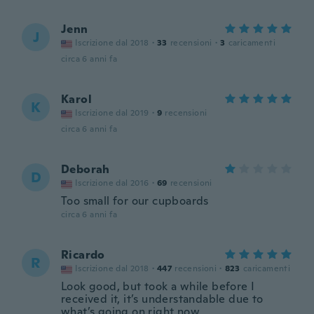
Jenn
J
Iscrizione dal 2018
·
33
recensioni
·
3
caricamenti
circa 6 anni fa
Karol
K
Iscrizione dal 2019
·
9
recensioni
circa 6 anni fa
Deborah
D
Iscrizione dal 2016
·
69
recensioni
Too small for our cupboards
circa 6 anni fa
Ricardo
R
Iscrizione dal 2018
·
447
recensioni
·
823
caricamenti
Look good, but took a while before I
received it, it’s understandable due to
what’s going on right now