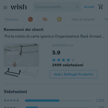
Accedi
Popolare
Visti di recente
Te
Recensioni dei clienti
Porta rotolo di carta igienica Organizzatore Rack Armadietto di carta Asciugamano Appendiabiti Bagno
GENERALE
3.9
2499 valutazioni
Vedi i Dettagli Prodotto
Valutazioni
1,270
441