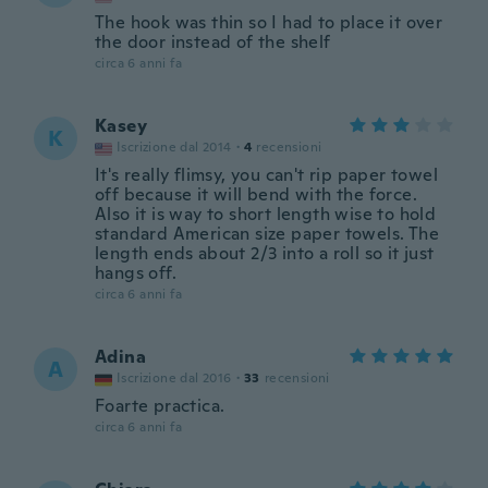
The hook was thin so I had to place it over
the door instead of the shelf
circa 6 anni fa
Kasey
K
Iscrizione dal 2014
·
4
recensioni
It's really flimsy, you can't rip paper towel
off because it will bend with the force.
Also it is way to short length wise to hold
standard American size paper towels. The
length ends about 2/3 into a roll so it just
hangs off.
circa 6 anni fa
Adina
A
Iscrizione dal 2016
·
33
recensioni
Foarte practica.
circa 6 anni fa