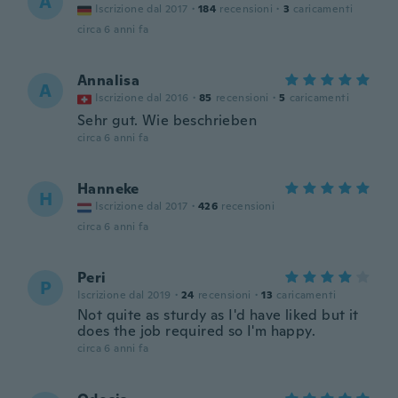
A
Iscrizione dal 2017
·
184
recensioni
·
3
caricamenti
circa 6 anni fa
Annalisa
A
Iscrizione dal 2016
·
85
recensioni
·
5
caricamenti
Sehr gut. Wie beschrieben
circa 6 anni fa
Hanneke
H
Iscrizione dal 2017
·
426
recensioni
circa 6 anni fa
Peri
P
Iscrizione dal 2019
·
24
recensioni
·
13
caricamenti
Not quite as sturdy as I'd have liked but it
does the job required so I'm happy.
circa 6 anni fa