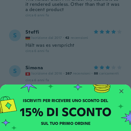
it rendered useless. Other than that it was
a decent product
circa 6 anni fa
Steffi
S
Iscrizione dal 2017
·
42
recensioni
Hält was es verspricht
circa 6 anni fa
Simona
S
Iscrizione dal 2016
·
267
recensioni
·
88
caricamenti
circa 6 anni fa
Anton
A
Iscrizione dal 2018
·
111
recensioni
·
1
caricamenti
15% DI SCONTO
circa 6 anni fa
SUL TUO PRIMO ORDINE
Fadile
F