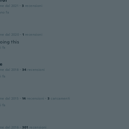
arol
one dal 2021
·
3
recensioni
nno fa
one dal 2020
·
1
recensioni
oing this
i fa
e
one dal 2018
·
34
recensioni
i fa
one dal 2015
·
14
recensioni
·
3
caricamenti
i fa
one dal 2016
·
301
recensioni