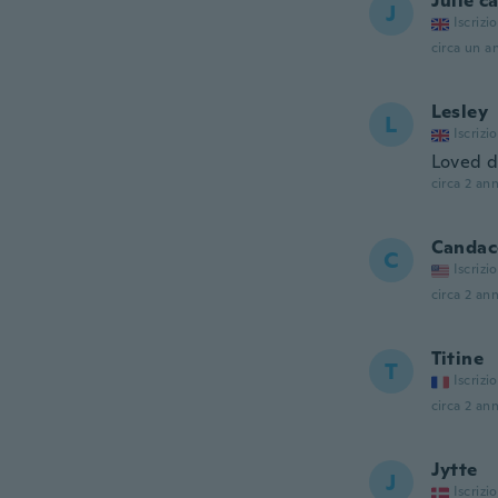
Julie c
J
Iscrizi
circa un a
Lesley
L
Iscrizi
Loved d
circa 2 ann
Candac
C
Iscrizi
circa 2 ann
Titine
T
Iscrizi
circa 2 ann
Jytte
J
Iscrizi