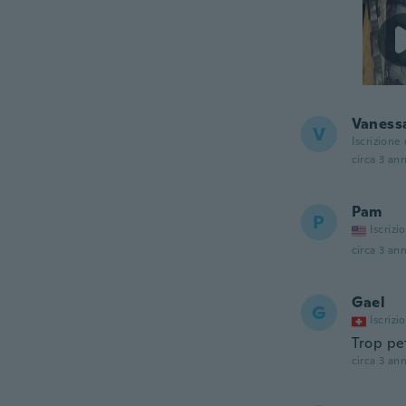
Vaness
V
Iscrizione
circa 3 ann
Pam
P
Iscrizi
circa 3 ann
Gael
G
Iscrizi
Trop pet
circa 3 ann