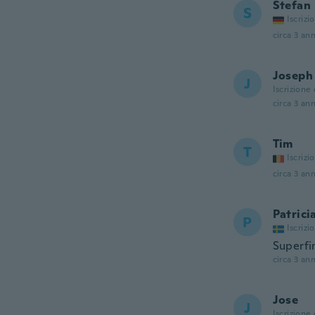
Stefan
S
Iscrizi
circa 3 ann
Joseph
J
Iscrizione
circa 3 ann
Tim
T
Iscrizi
circa 3 ann
Patrici
P
Iscrizi
Superfi
circa 3 ann
Jose
J
Iscrizione