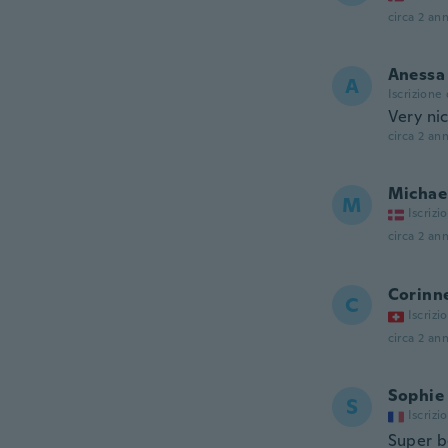
circa 2 ann
Anessa
A
Iscrizione
Very ni
circa 2 ann
Michae
M
Iscrizi
circa 2 ann
Corinn
C
Iscrizi
circa 2 ann
Sophie
S
Iscrizi
Super 