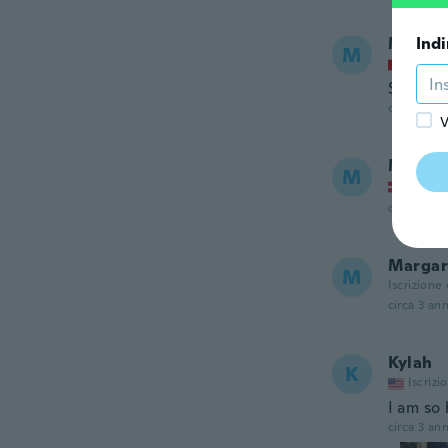
Martin
Indi
M
Iscrizi
Super s
circa 3 ann
V
Michel
M
Iscrizi
circa 3 ann
Margar
M
Iscrizione
circa 3 ann
Kylah
K
Iscrizi
I am so 
circa 3 ann