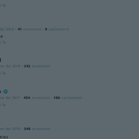
i fa
 dal 2016
·
41
recensioni
·
9
caricamenti
ce
i fa
l
one dal 2018
·
242
recensioni
i fa
e
one dal 2017
·
454
recensioni
·
186
caricamenti
i fa
one dal 2018
·
348
recensioni
beau