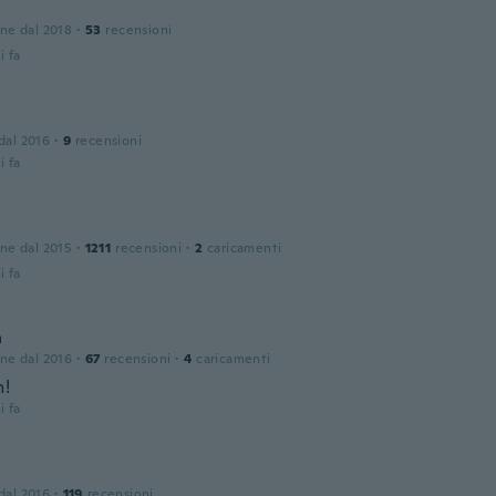
one dal 2018
·
53
recensioni
i fa
 dal 2016
·
9
recensioni
i fa
one dal 2015
·
1211
recensioni
·
2
caricamenti
i fa
a
one dal 2016
·
67
recensioni
·
4
caricamenti
n!
i fa
 dal 2016
·
119
recensioni