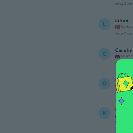
circa 2 ann
Lilian
L
Iscrizi
circa 2 ann
Caroli
C
Iscrizi
circa 2 ann
Oksana
O
Iscrizi
circa 3 ann
Kateři
K
Iscrizi
Super
circa 3 ann