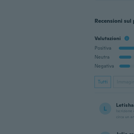
Recensioni sul
Valutazioni
Positiva
Neutra
Negativa
Tutti
Immagi
Letisha
L
Iscrizione
circa un a