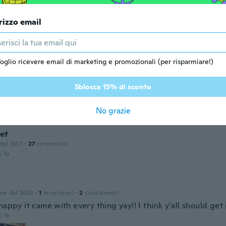
rizzo email
one dal 2023
·
31
recensioni
·
2
caricamenti
üss
i fa
oglio ricevere email di marketing e promozionali (per risparmiare!)
le
Sblocca 15% di sconto
one dal 2016
·
48
recensioni
i fa
No grazie
et
 dal 2017
·
27
recensioni
i fa
one dal 2023
·
1
recensioni
·
2
caricamenti
happy it came with every thing yay!! I think y’all should get i
i fa