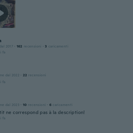
a
 dal 2017
·
162
recensioni
·
3
caricamenti
i fa
one dal 2022
·
22
recensioni
i fa
one dal 2023
·
10
recensioni
·
6
caricamenti
it ne correspond pas à la description!
i fa