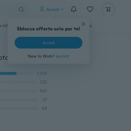
Accedi
 infanzia
Accessori per animali
Di più
Sblocca offerte solo per te!
Accedi
Pittura diamante 5D fai da te ricamo tigre diamante rotondo parziale decorazioni per la casa decorazioni natalizie pittura diamante broderie diamant paint
New to Wish?
Iscriviti
1,014
225
100
27
64